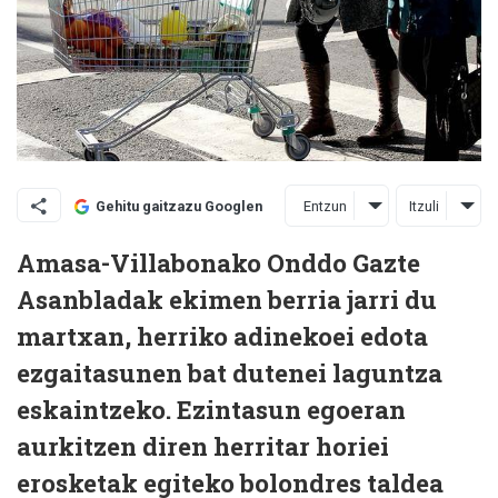
Entzun
Itzuli
Gehitu gaitzazu Googlen
Amasa-Villabonako Onddo Gazte
Asanbladak ekimen berria jarri du
martxan, herriko adinekoei edota
ezgaitasunen bat dutenei laguntza
eskaintzeko. Ezintasun egoeran
aurkitzen diren herritar horiei
erosketak egiteko bolondres taldea