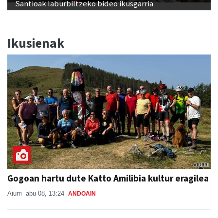
Santioak laburbiltzeko bideo ikusgarria
Ikusienak
Gogoan hartu dute Katto Amilibia kultur eragilea
Aiurri
abu 08, 13:24
ANDOAIN