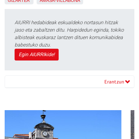
GIZARTEA
AMASA-VILLABONA
AIURRI hedabideak eskualdeko nortasun hitzak
jaso eta zabaltzen ditu. Harpidedun eginda, tokiko
albisteak euskaraz lantzen dituen komunikabidea
babestuko duzu.
Egin AIURRIkide!
Erantzun