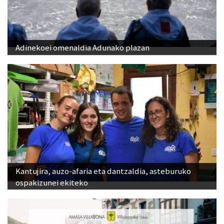
Adinekoei omenaldia Adunako plazan
Kantujira, auzo-afaria eta dantzaldia, asteburuko
ospakizunei ekiteko