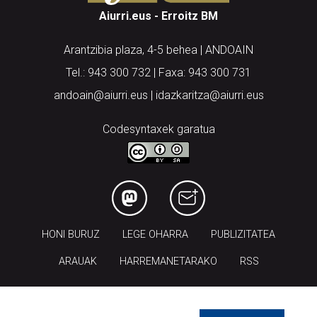
Aiurri.eus - Erroitz BM
Arantzibia plaza, 4-5 behea | ANDOAIN
Tel.: 943 300 732 | Faxa: 943 300 731
andoain@aiurri.eus | idazkaritza@aiurri.eus
Codesyntaxek garatua
HONI BURUZ
LEGE OHARRA
PUBLIZITATEA
ARAUAK
HARREMANETARAKO
RSS