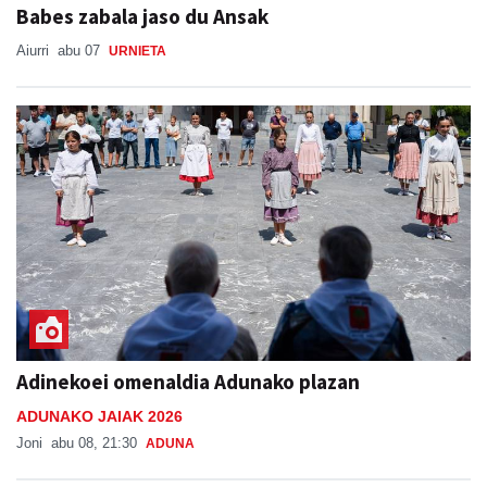
Babes zabala jaso du Ansak
Aiurri
abu 07
URNIETA
Adinekoei omenaldia Adunako plazan
ADUNAKO JAIAK 2026
Joni
abu 08, 21:30
ADUNA