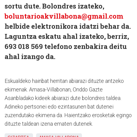
sortu dute. Bolondres izateko,
boluntarioakvillabona@gmail.com
helbide elektronikora idatzi behar da.
Laguntza eskatu ahal izateko, berriz,
693 018 569 telefono zenbakira deitu
ahal izango da.
Eskualdeko hainbat herritan abiarazi dituzte antzeko
ekimenak. Amasa-Villabonan, Onddo Gazte
Asanbladako kideek abiarazi dute bolondres taldea.
Adineko pertsonei edo ezintasunen bat dutenei
zuzendutako ekimena da. Haientzako erosketak egingo
dituzte taldean izena ematen dutenek.