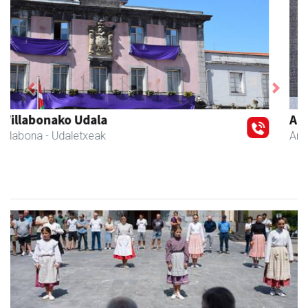
Previous
Next
Amasa kafetegia
Amasa-Villabona
- Gozotegiak