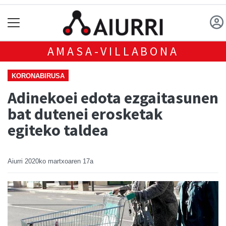
AMASA-VILLABONA
KORONABIRUSA
Adinekoei edota ezgaitasunen
bat dutenei erosketak
egiteko taldea
Aiurri
2020ko martxoaren 17a