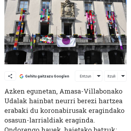
Entzun
Itzuli
Gehitu gaitzazu Googlen
Azken egunetan, Amasa-Villabonako
Udalak hainbat neurri berezi hartzea
erabaki du koronabirusak eragindako
osasun-larrialdiak eraginda.
Ondorengo hauek, haietako batzuk: