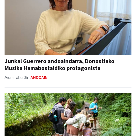
Junkal Guerrero andoaindarra, Donostiako
Musika Hamabostaldiko protagonista
Aiurri
abu 05
ANDOAIN