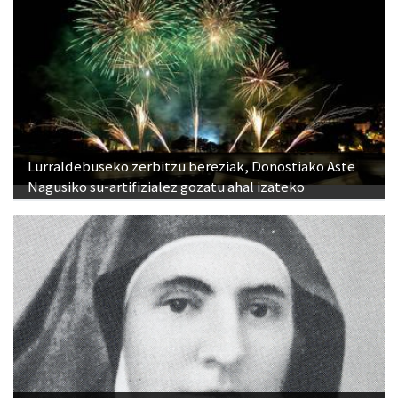
Lurraldebuseko zerbitzu bereziak, Donostiako Aste
Nagusiko su-artifizialez gozatu ahal izateko