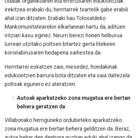
Udalak organikoaren eta errefusaren edukiontziak
irekitzea erabaki du, herritarrek txartelik gabe erabili
ahal izan ditzaten. Erabaki hau Tolosaldeko
Mankomunitatearekin elkarlanean hartu da, adituen
iritziari kasu eginez. Neurri berezi honen helburua
lurrean utzitako poltsen bitartez gerta litekeen
koronabirusaren hedapena saihestea da.
Herritarrei eskatzen zaie, mesedez, hondakinak
edukiontzien barrura bota ditzaten eta saia daitezela
poltsak egunero ez ateratzen.
Autoak aparkatzeko zona mugatua ere bertan
behera geratzen da
Villabonako herriguneko ordubeteko aparkatzeko
zona mugatua ere bertan behera gelditzen da. Beraz,
autoa behar den denbora guztian eduki ahal izango da