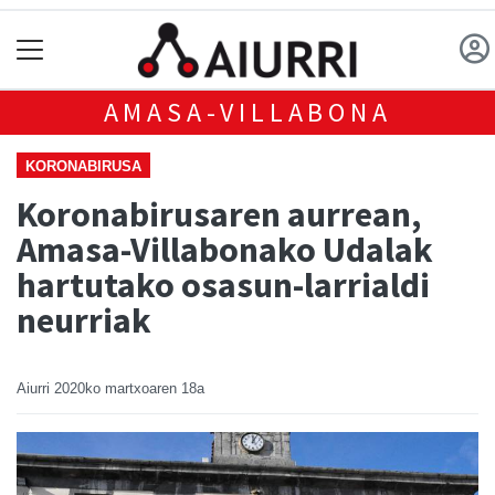
AMASA-VILLABONA
KORONABIRUSA
Koronabirusaren aurrean,
Amasa-Villabonako Udalak
hartutako osasun-larrialdi
neurriak
Aiurri
2020ko martxoaren 18a