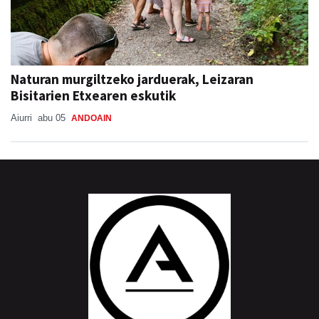
Naturan murgiltzeko jarduerak, Leizaran
Bisitarien Etxearen eskutik
Aiurri
abu 05
ANDOAIN