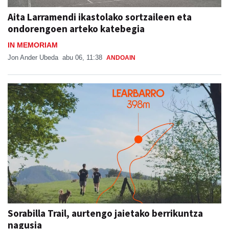
Aita Larramendi ikastolako sortzaileen eta
ondorengoen arteko katebegia
IN MEMORIAM
Jon Ander Ubeda
abu 06, 11:38
ANDOAIN
Sorabilla Trail, aurtengo jaietako berrikuntza
nagusia