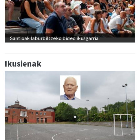
Santioak laburbiltzeko bideo ikusgarria
Ikusienak