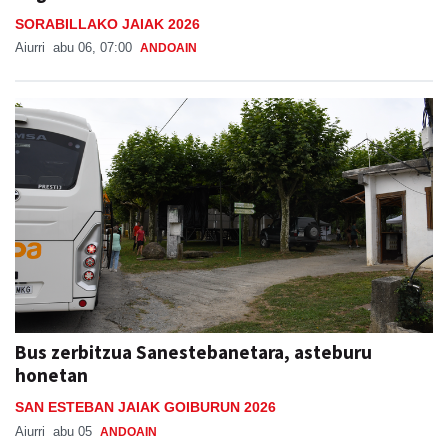
SORABILLAKO JAIAK 2026
Aiurri
abu 06, 07:00
ANDOAIN
Bus zerbitzua Sanestebanetara, asteburu
honetan
SAN ESTEBAN JAIAK GOIBURUN 2026
Aiurri
abu 05
ANDOAIN