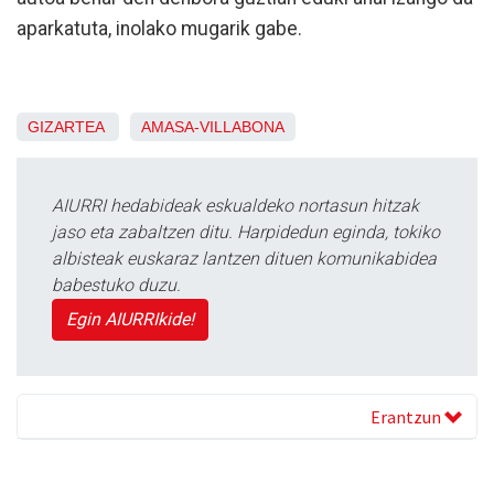
aparkatuta, inolako mugarik gabe.
GIZARTEA
AMASA-VILLABONA
AIURRI hedabideak eskualdeko nortasun hitzak
jaso eta zabaltzen ditu. Harpidedun eginda, tokiko
albisteak euskaraz lantzen dituen komunikabidea
babestuko duzu.
Egin AIURRIkide!
Erantzun