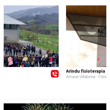
Previous
Next
Arindu fisioterapia eta osteopatia
Amasa-Villabona
- Fisioterapia