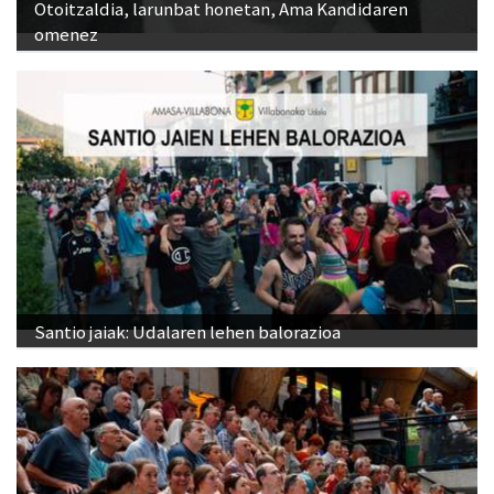
Otoitzaldia, larunbat honetan, Ama Kandidaren
omenez
Santio jaiak: Udalaren lehen balorazioa