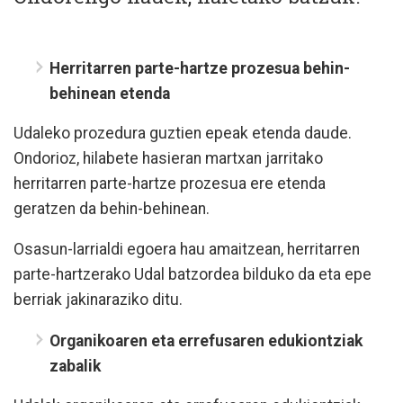
Herritarren parte-hartze prozesua behin-
behinean etenda
Udaleko prozedura guztien epeak etenda daude.
Ondorioz, hilabete hasieran martxan jarritako
herritarren parte-hartze prozesua ere etenda
geratzen da behin-behinean.
Osasun-larrialdi egoera hau amaitzean, herritarren
parte-hartzerako Udal batzordea bilduko da eta epe
berriak jakinaraziko ditu.
Organikoaren eta errefusaren edukiontziak
zabalik