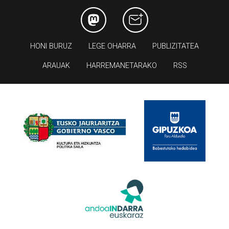
HONI BURUZ
LEGE OHARRA
PUBLIZITATEA
ARAUAK
HARREMANETARAKO
RSS