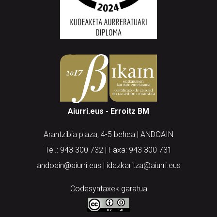
Aiurri.eus - Erroitz BM
Arantzibia plaza, 4-5 behea | ANDOAIN
Tel.: 943 300 732 | Faxa: 943 300 731
andoain@aiurri.eus | idazkaritza@aiurri.eus
Codesyntaxek garatua