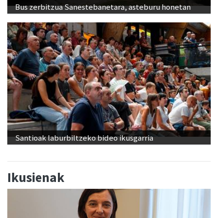
Bus zerbitzua Sanestebanetara, asteburu honetan
Santioak laburbiltzeko bideo ikusgarria
Ikusienak