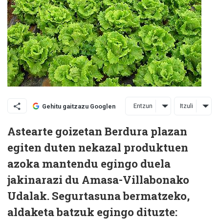
Entzun
Itzuli
Gehitu gaitzazu Googlen
Astearte goizetan Berdura plazan
egiten duten nekazal produktuen
azoka mantendu egingo duela
jakinarazi du Amasa-Villabonako
Udalak. Segurtasuna bermatzeko,
aldaketa batzuk egingo dituzte: