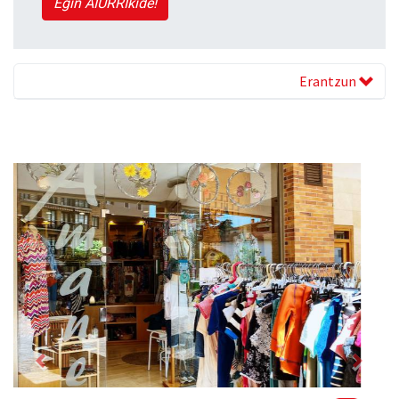
Egin AIURRIkide!
Erantzun
Previous
Next