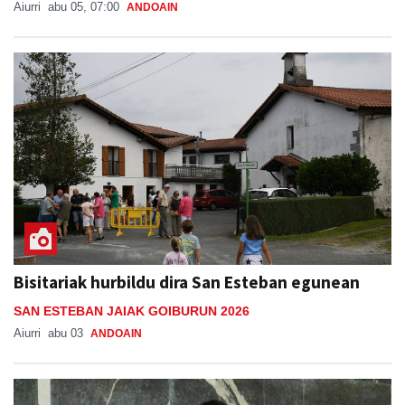
Aiurri
abu 05, 07:00
ANDOAIN
Bisitariak hurbildu dira San Esteban egunean
SAN ESTEBAN JAIAK GOIBURUN 2026
Aiurri
abu 03
ANDOAIN