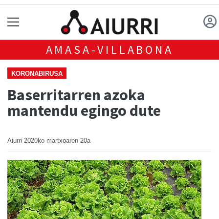
AMASA-VILLABONA
KORONABIRUSA
Baserritarren azoka
mantendu egingo dute
Aiurri
2020ko martxoaren 20a