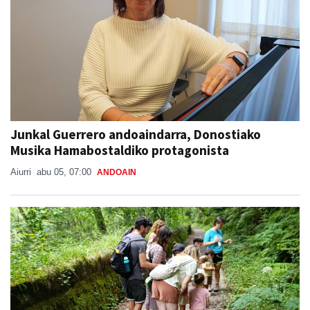
Junkal Guerrero andoaindarra, Donostiako
Musika Hamabostaldiko protagonista
Aiurri
abu 05, 07:00
ANDOAIN