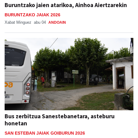
Buruntzako jaien atarikoa, Ainhoa Aiertzarekin
BURUNTZAKO JAIAK 2026
Xabat Minguez
abu 04
ANDOAIN
Bus zerbitzua Sanestebanetara, asteburu
honetan
SAN ESTEBAN JAIAK GOIBURUN 2026