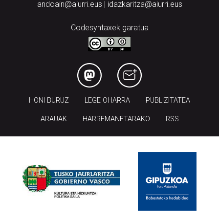
andoain@aiurri.eus | idazkaritza@aiurri.eus
Codesyntaxek garatua
HONI BURUZ
LEGE OHARRA
PUBLIZITATEA
ARAUAK
HARREMANETARAKO
RSS