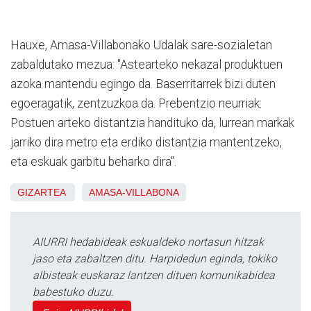
Hauxe, Amasa-Villabonako Udalak sare-sozialetan
zabaldutako mezua: "Astearteko nekazal produktuen
azoka mantendu egingo da. Baserritarrek bizi duten
egoeragatik, zentzuzkoa da. Prebentzio neurriak:
Postuen arteko distantzia handituko da, lurrean markak
jarriko dira metro eta erdiko distantzia mantentzeko,
eta eskuak garbitu beharko dira".
GIZARTEA
AMASA-VILLABONA
AIURRI hedabideak eskualdeko nortasun hitzak
jaso eta zabaltzen ditu. Harpidedun eginda, tokiko
albisteak euskaraz lantzen dituen komunikabidea
babestuko duzu.