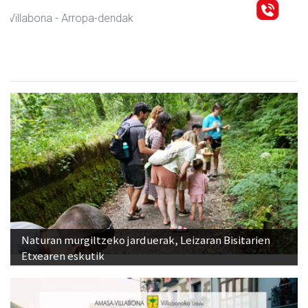
Eizmendi anaiak
Amasa-Villabona
- Armategia
Naturan murgiltzeko jarduerak, Leizaran Bisitarien
Etxearen eskutik