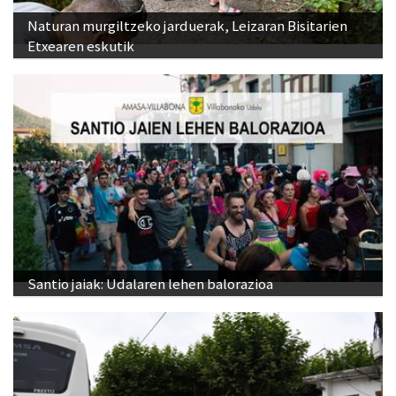
Naturan murgiltzeko jarduerak, Leizaran Bisitarien
Etxearen eskutik
Santio jaiak: Udalaren lehen balorazioa