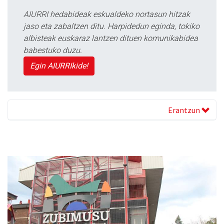
AIURRI hedabideak eskualdeko nortasun hitzak
jaso eta zabaltzen ditu. Harpidedun eginda, tokiko
albisteak euskaraz lantzen dituen komunikabidea
babestuko duzu.
Egin AIURRIkide!
Erantzun