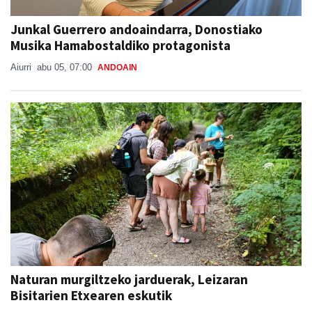
Junkal Guerrero andoaindarra, Donostiako
Musika Hamabostaldiko protagonista
Aiurri
abu 05, 07:00
ANDOAIN
Naturan murgiltzeko jarduerak, Leizaran
Bisitarien Etxearen eskutik