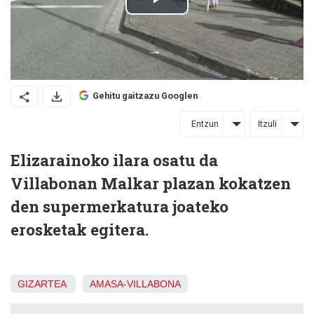
Gehitu gaitzazu Googlen
Entzun
Itzuli
Elizarainoko ilara osatu da
Villabonan Malkar plazan kokatzen
den supermerkatura joateko
erosketak egitera.
GIZARTEA
AMASA-VILLABONA