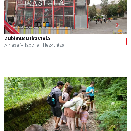
Previous
Next
Zubimusu Ikastola
Amasa-Villabona
- Hezkuntza