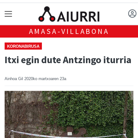
AMASA-VILLABONA
KORONABIRUSA
Itxi egin dute Antzingo iturria
Ainhoa Gil
2020ko martxoaren 23a