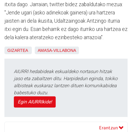
itxita dago. Jarraian, twitter bidez zabaldutako mezua:
"
Jende ugari (asko adinekoak gainera) ura hartzera
jaisten ari dela ikusita, Udaltzaingoak Antzingo iturria
itxi egin du. Esan beharrik ez dago iturriko ura hartzea ez
dela kalera ateratzeko ezinbesteko arrazoia".
GIZARTEA
AMASA-VILLABONA
AIURRI hedabideak eskualdeko nortasun hitzak
jaso eta zabaltzen ditu. Harpidedun eginda, tokiko
albisteak euskaraz lantzen dituen komunikabidea
babestuko duzu.
Egin AIURRIkide!
Erantzun