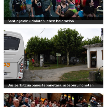
Santio jaiak: Udalaren lehen balorazioa
Bus zerbitzua Sanestebanetara, asteburu honetan