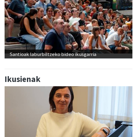
Santioak laburbiltzeko bideo ikusgarria
Ikusienak