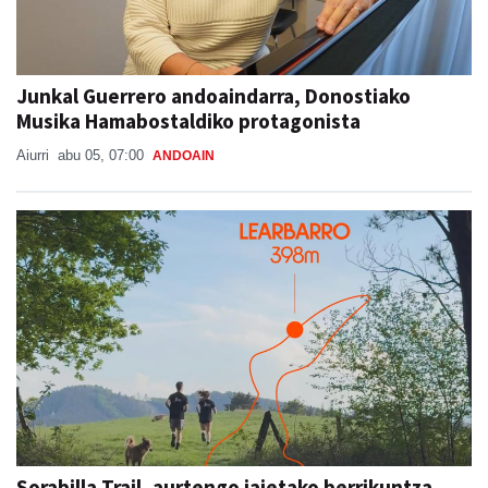
Junkal Guerrero andoaindarra, Donostiako
Musika Hamabostaldiko protagonista
Aiurri
abu 05, 07:00
ANDOAIN
Sorabilla Trail, aurtengo jaietako berrikuntza