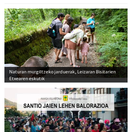
Naturan murgiltzeko jarduerak, Leizaran Bisitarien
Etxearen eskutik