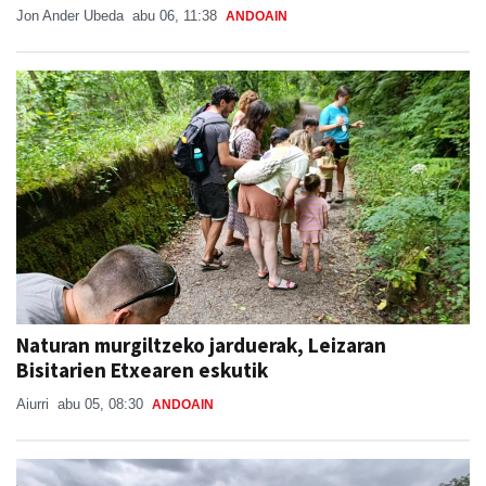
Jon Ander Ubeda
abu 06, 11:38
ANDOAIN
Naturan murgiltzeko jarduerak, Leizaran
Bisitarien Etxearen eskutik
Aiurri
abu 05, 08:30
ANDOAIN