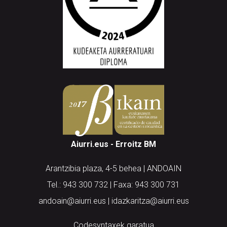
Aiurri.eus - Erroitz BM
Arantzibia plaza, 4-5 behea | ANDOAIN
Tel.: 943 300 732 | Faxa: 943 300 731
andoain@aiurri.eus | idazkaritza@aiurri.eus
Codesyntaxek garatua