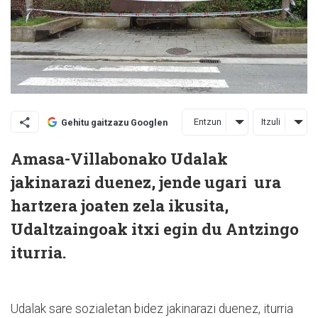
Entzun
Itzuli
Gehitu gaitzazu Googlen
Amasa-Villabonako Udalak
jakinarazi duenez, j
ende ugari ura
hartzera joaten zela ikusita,
Udaltzaingoak itxi egin du Antzingo
iturria.
Udalak sare sozialetan bidez jakinarazi duenez, iturria