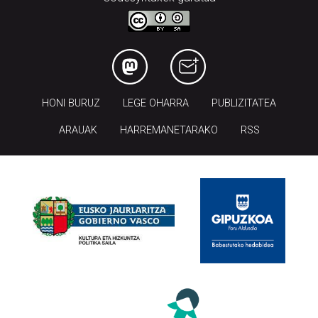
HONI BURUZ
LEGE OHARRA
PUBLIZITATEA
ARAUAK
HARREMANETARAKO
RSS