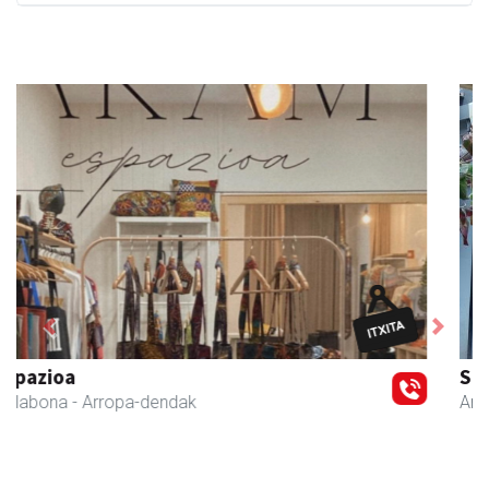
Previous
Next
Sahatsa belar-denda eta dietetika zentrua
Amasa-Villabona
- Belar-denda