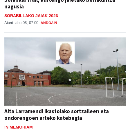
nagusia
SORABILLAKO JAIAK 2026
Aiurri
abu 06, 07:00
ANDOAIN
Aita Larramendi ikastolako sortzaileen eta
ondorengoen arteko katebegia
IN MEMORIAM