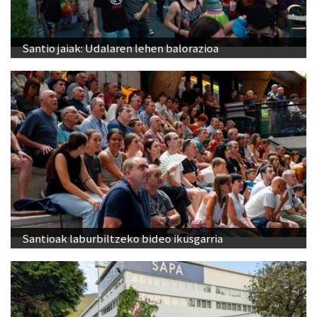
Santio jaiak: Udalaren lehen balorazioa
Santioak laburbiltzeko bideo ikusgarria