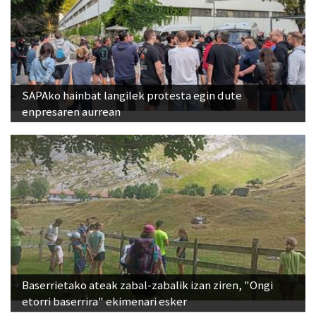
SAPAko hainbat langilek protesta egin dute
enpresaren aurrean
Baserrietako ateak zabal-zabalik izan ziren, "Ongi
etorri baserrira" ekimenari esker