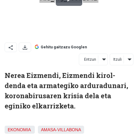
Gehitu gaitzazu Googlen
Entzun
Itzuli
Nerea Eizmendi, Eizmendi kirol-
denda eta armategiko arduradunari,
koronabirusaren krisia dela eta
eginiko elkarrizketa.
EKONOMIA
AMASA-VILLABONA