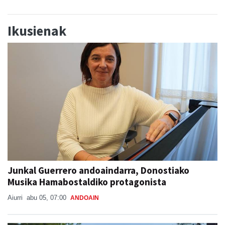
Ikusienak
Junkal Guerrero andoaindarra, Donostiako
Musika Hamabostaldiko protagonista
Aiurri
abu 05, 07:00
ANDOAIN