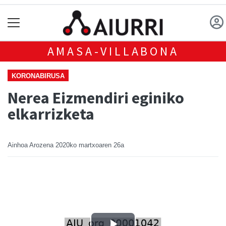
AMASA-VILLABONA
KORONABIRUSA
Nerea Eizmendiri eginiko
elkarrizketa
Ainhoa Arozena
2020ko martxoaren 26a