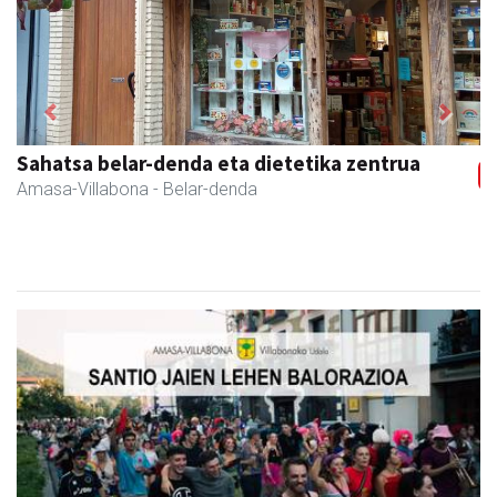
Previous
Next
Iraola aholkularitza
Amasa-Villabona
- Abokatuak