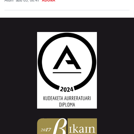
Aiurri
abu 05, 08:47
ADUNA