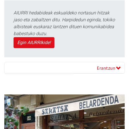
AIURRI hedabideak eskualdeko nortasun hitzak
jaso eta zabaltzen ditu. Harpidedun eginda, tokiko
albisteak euskaraz lantzen dituen komunikabidea
babestuko duzu.
Egin AIURRIkide!
Erantzun