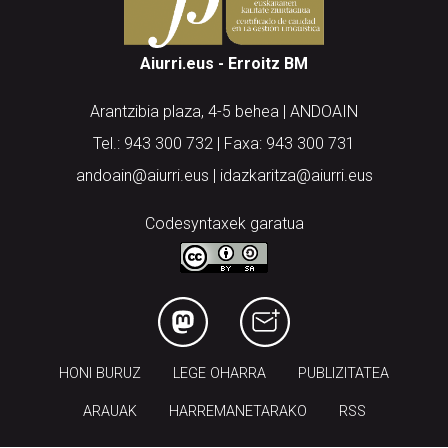
Aiurri.eus - Erroitz BM
Arantzibia plaza, 4-5 behea | ANDOAIN
Tel.: 943 300 732 | Faxa: 943 300 731
andoain@aiurri.eus | idazkaritza@aiurri.eus
Codesyntaxek garatua
HONI BURUZ
LEGE OHARRA
PUBLIZITATEA
ARAUAK
HARREMANETARAKO
RSS