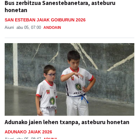
Bus zerbitzua Sanestebanetara, asteburu
honetan
SAN ESTEBAN JAIAK GOIBURUN 2026
Aiurri
abu 05, 07:00
ANDOAIN
Adunako jaien lehen txanpa, asteburu honetan
ADUNAKO JAIAK 2026