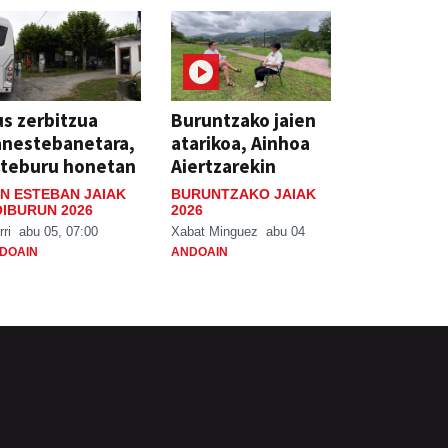
s zerbitzua
Buruntzako jaien
anestebanetara,
atarikoa, Ainhoa
steburu honetan
Aiertzarekin
N ESTEBAN JAIAK
BURUNTZAKO JAIAK
IBURUN 2026
2026
rri
abu 05, 07:00
Xabat Minguez
abu 04
DOAIN
ANDOAIN