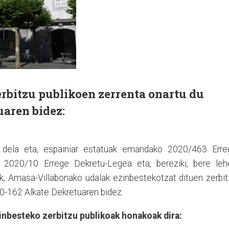
rbitzu publikoen zerrenta onartu du
uaren bidez:
a dela eta, espainiar estatuak emandako 2020/463 Erre
2020/10 Errege Dekretu-Legea eta, bereziki, bere leh
ik, Amasa-Villabonako udalak ezinbestekotzat dituen zerbi
0-162 Alkate Dekretuaren bidez.
nbesteko zerbitzu publikoak honakoak dira: