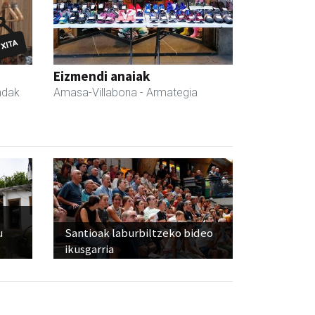
Eizmendi anaiak
ndak
Amasa-Villabona
- Armategia
u
Santioak laburbiltzeko bideo
ikusgarria