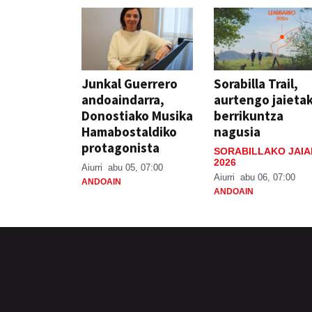
Junkal Guerrero
Sorabilla Trail,
andoaindarra,
aurtengo jaieta
Donostiako Musika
berrikuntza
Hamabostaldiko
nagusia
protagonista
SORABILLAKO JAIA
2026
Aiurri
abu 05, 07:00
Aiurri
abu 06, 07:00
ANDOAIN
ANDOAIN