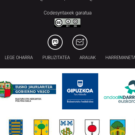
Codesyntaxek garatua
LEGE OHARRA
PUBLIZITATEA
ARAUAK
HARREMANET