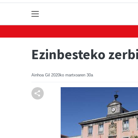
Ezinbesteko zerb
Ainhoa Gil
2020ko martxoaren 30a