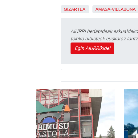
GIZARTEA
AMASA-VILLABONA
AIURRI hedabideak eskualdeko n
tokiko albisteak euskaraz lan
Egin AIURRIkide!