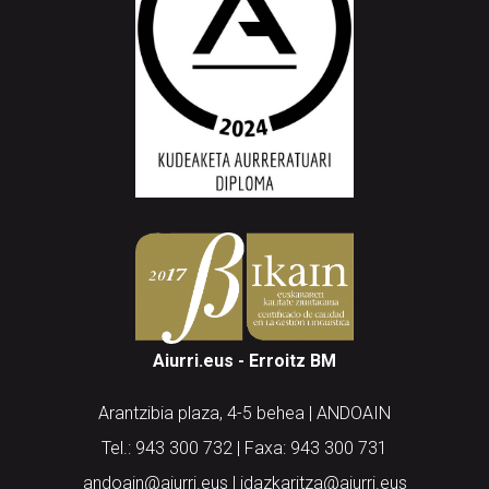
Aiurri.eus - Erroitz BM
Arantzibia plaza, 4-5 behea | ANDOAIN
Tel.: 943 300 732 | Faxa: 943 300 731
andoain@aiurri.eus | idazkaritza@aiurri.eus