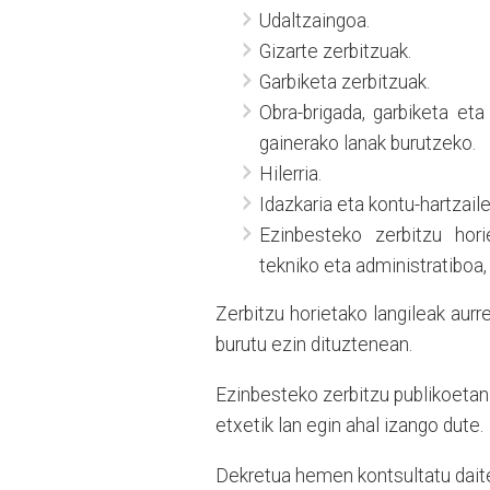
Udaltzaingoa.
Gizarte zerbitzuak.
Garbiketa zerbitzuak.
Obra-brigada, garbiketa et
gainerako lanak burutzeko.
Hilerria.
Idazkaria eta kontu-hartzaile
Ezinbesteko zerbitzu hor
tekniko eta administratiboa,
Zerbitzu horietako langileak aurre
burutu ezin dituztenean.
Ezinbesteko zerbitzu publikoetan 
etxetik lan egin ahal izango dute.
Dekretua hemen kontsultatu dait