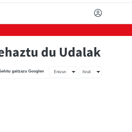
zehaztu du Udalak
Gehitu gaitzazu Googlen
Entzun
Itzuli