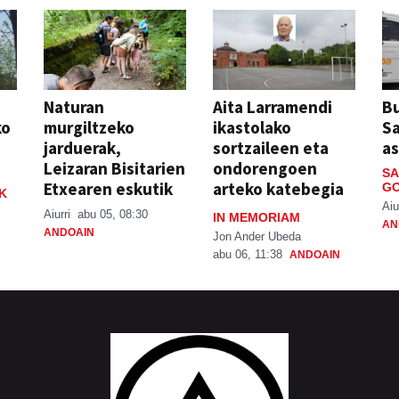
Naturan
Aita Larramendi
Bu
ko
murgiltzeko
ikastolako
S
jarduerak,
sortzaileen eta
a
Leizaran Bisitarien
ondorengoen
SA
Etxearen eskutik
arteko katebegia
GO
K
Aiu
Aiurri
abu 05, 08:30
IN MEMORIAM
AN
ANDOAIN
Jon Ander Ubeda
abu 06, 11:38
ANDOAIN