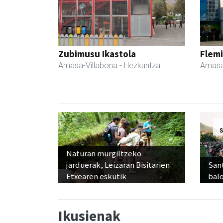
Zubimusu Ikastola
Flemi
Amasa-Villabona
- Hezkuntza
Amasa
Naturan murgiltzeko
jarduerak, Leizaran Bisitarien
Sant
Etxearen eskutik
balo
Ikusienak