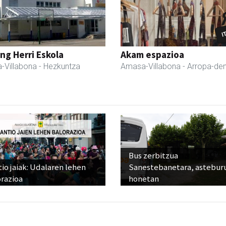
ng Herri Eskola
Akam espazioa
-Villabona
- Hezkuntza
Amasa-Villabona
- Arropa-de
Bus zerbitzua
io jaiak: Udalaren lehen
Sanestebanetara, astebur
razioa
honetan