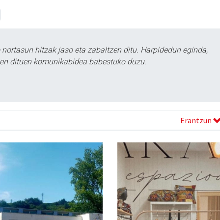
ortasun hitzak jaso eta zabaltzen ditu. Harpidedun eginda,
tzen dituen komunikabidea babestuko duzu.
Erantzun