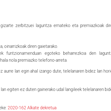
a gizarte zerbitzuei laguntza emateko eta premiazkoak di
a, oinarrizkoak diren gaietarako.
iek funtzionamenduan egoteko beharrezkoa den lagunt
 hala nola premiazko telefono-arreta.
z aurre lan egin ahal izango dute, telelanaren bidez lan hor
lan egiten ez duten gainerako udal langileek telelanaren bi
eke:
2020-162 Alkate dekretua