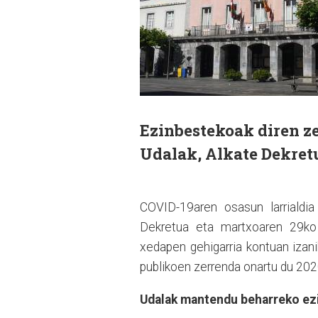
Ezinbestekoak diren ze
Udalak, Alkate Dekret
COVID-19aren osasun larrialdi
Dekretua eta martxoaren 29ko 
xedapen gehigarria kontuan izan
publikoen zerrenda onartu du 202
Udalak mantendu beharreko ezi