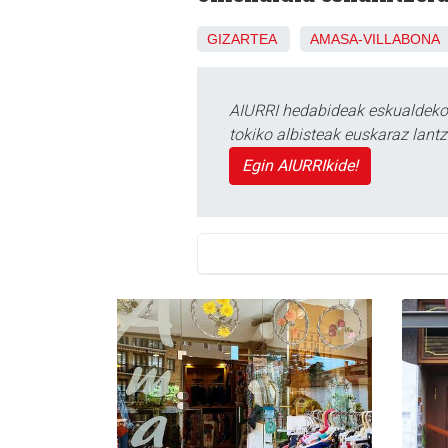
GIZARTEA
AMASA-VILLABONA
AIURRI hedabideak eskualdeko n
tokiko albisteak euskaraz lan
Egin AIURRIkide!