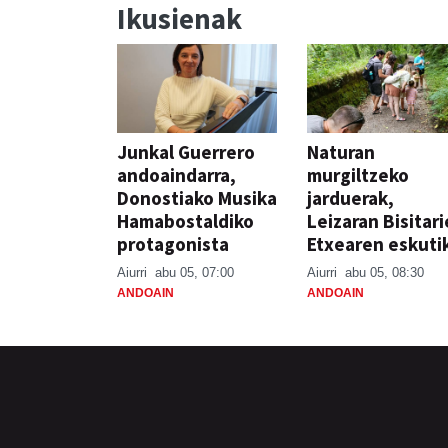
Ikusienak
Junkal Guerrero
Naturan
andoaindarra,
murgiltzeko
Donostiako Musika
jarduerak,
Hamabostaldiko
Leizaran Bisitar
protagonista
Etxearen eskuti
Aiurri
abu 05, 07:00
Aiurri
abu 05, 08:30
ANDOAIN
ANDOAIN