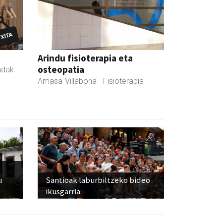
Arindu fisioterapia eta
osteopatia
ndak
Amasa-Villabona
- Fisioterapia
u
Santioak laburbiltzeko bideo
ikusgarria