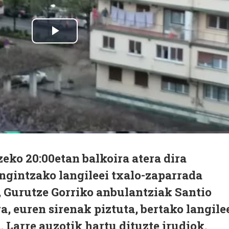
zeko 20:00etan balkoira atera dira
ngintzako langileei txalo-zaparrada
, Gurutze Gorriko anbulantziak Santio
a, euren sirenak piztuta, bertako langile
 Larre auzotik hartu dituzte irudiok.