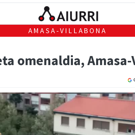
AMASA-VILLABONA
eta omenaldia, Amasa-