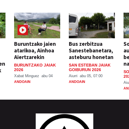
Buruntzako jaien
Bus zerbitzua
So
atarikoa, Ainhoa
Sanestebanetara,
au
Aiertzarekin
asteburu honetan
be
ien
n
BURUNTZAKO JAIAK
SAN ESTEBAN JAIAK
k
2026
GOIBURUN 2026
SO
Xabat Minguez
abu 04
Aiurri
abu 05, 07:00
20
ANDOAIN
ANDOAIN
Aiu
AN