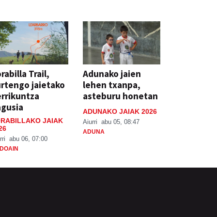
rabilla Trail,
Adunako jaien
rtengo jaietako
lehen txanpa,
rrikuntza
asteburu honetan
agusia
ADUNAKO JAIAK 2026
RABILLAKO JAIAK
Aiurri
abu 05, 08:47
26
ADUNA
rri
abu 06, 07:00
DOAIN