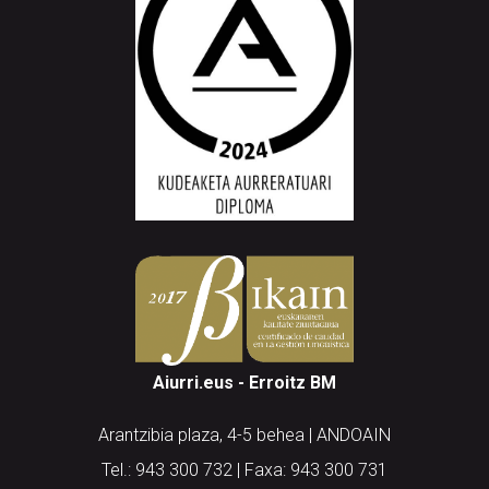
Aiurri.eus - Erroitz BM
Arantzibia plaza, 4-5 behea | ANDOAIN
Tel.: 943 300 732 | Faxa: 943 300 731