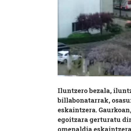
Iluntzero bezala, ilunt
billabonatarrak, osasu
eskaintzera. Gaurkoan
egoitzara gerturatu dir
omenaldia eskaintzera.