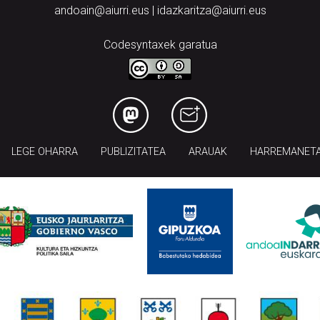
andoain@aiurri.eus | idazkaritza@aiurri.eus
Codesyntaxek garatua
LEGE OHARRA
PUBLIZITATEA
ARAUAK
HARREMANET