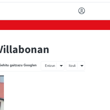
Villabonan
Gehitu gaitzazu Googlen
Entzun
Itzuli