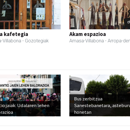
a kafetegia
Akam espazioa
-Villabona
- Gozotegiak
Amasa-Villabona
- Arropa-de
Bus zerbitzua
io jaiak: Udalaren lehen
Sanestebanetara, astebur
razioa
honetan