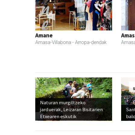
Amane
Amas
Amasa-Villabona
- Arropa-dendak
Amasa
Naturan murgiltzeko
jarduerak, Leizaran Bisitarien
Sant
Etxearen eskutik
balo