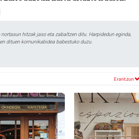
ortasun hitzak jaso eta zabaltzen ditu. Harpidedun eginda,
tzen dituen komunikabidea babestuko duzu.
Erantzun