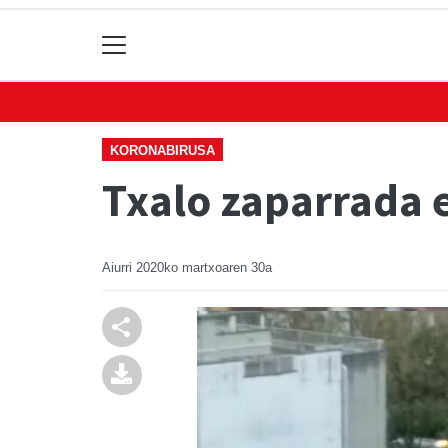
KORONABIRUSA
Txalo zaparrada 
Aiurri
2020ko martxoaren 30a