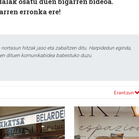
lak osatu duen bigarren bideoa.
arren erronka ere!
ortasun hitzak jaso eta zabaltzen ditu. Harpidedun eginda,
tzen dituen komunikabidea babestuko duzu.
Erantzun