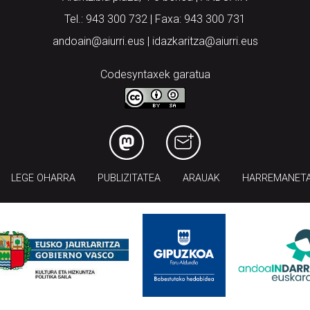
Tel.: 943 300 732 | Faxa: 943 300 731
andoain@aiurri.eus | idazkaritza@aiurri.eus
Codesyntaxek garatua
LEGE OHARRA
PUBLIZITATEA
ARAUAK
HARREMANET