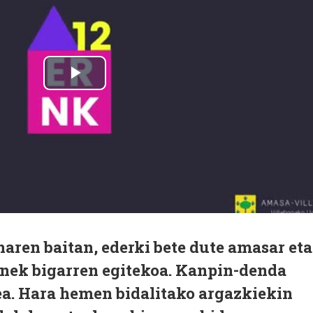
ren baitan, ederki bete dute amasar eta
enek bigarren egitekoa. Kanpin-denda
tea. Hara hemen bidalitako argazkiekin