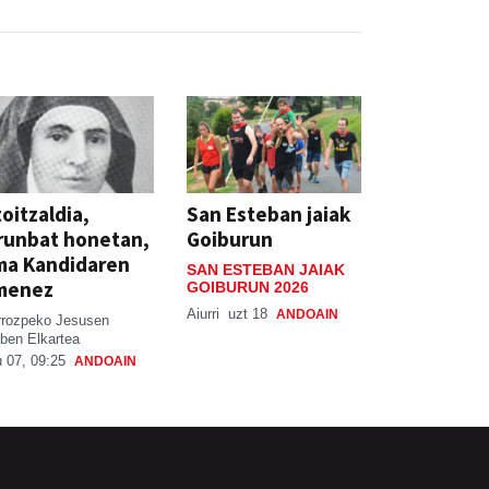
oitzaldia,
San Esteban jaiak
runbat honetan,
Goiburun
ma Kandidaren
SAN ESTEBAN JAIAK
menez
GOIBURUN 2026
Aiurri
uzt 18
ANDOAIN
rrozpeko Jesusen
ben Elkartea
 07, 09:25
ANDOAIN