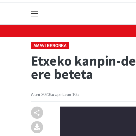
AMAVI ERRONKA
Etxeko kanpin-de
ere beteta
Aiurri
2020ko apirilaren 10a