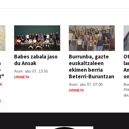
Babes zabala jaso
Burrunba, gazte
Ot
n
du Ansak
euskaltzaleen
la
e
ekimen berria
A
Aiurri
abu 07, 13:55
t"
Beterri-Buruntzan
o
URNIETA
K
Aiurri
abu 07, 07:00
Be
Ala
URNIETA
abu
N