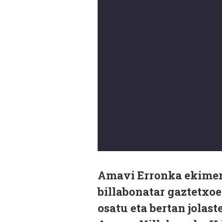
Amavi Erronka ekimena
billabonatar gaztetxo
osatu eta bertan jolas