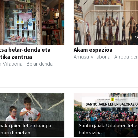
sa belar-denda eta
Akam espazioa
tika zentrua
Amasa-Villabona
- Arropa-de
-Villabona
- Belar-denda
ako jaien lehen txanpa,
Santio jaiak: Udalaren lehe
eburu honetan
balorazioa