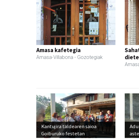
Amasa kafetegia
Sahat
diete
Amasa-Villabona
- Gozotegiak
Amasa
Kantujira taldearen saioa
Adun
Goiburuko festetan
ast