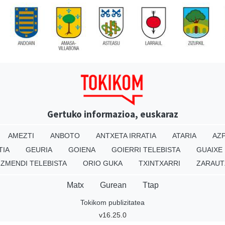
Gertuko informazioa, euskaraz
AMEZTI
ANBOTO
ANTXETA IRRATIA
ATARIA
AZP
TIA
GEURIA
GOIENA
GOIERRI TELEBISTA
GUAIXE
IZMENDI TELEBISTA
ORIO GUKA
TXINTXARRI
ZARAUT
Matx
Gurean
Ttap
Tokikom publizitatea
v16.25.0