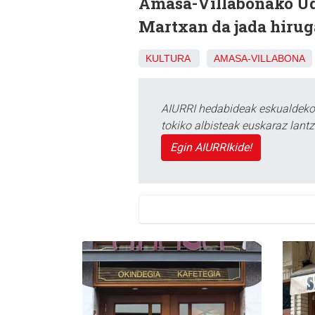
Amasa-Villabonako Uda
Martxan da jada hirug
KULTURA
AMASA-VILLABONA
AIURRI hedabideak eskualdeko n
tokiko albisteak euskaraz lan
Egin AIURRIkide!