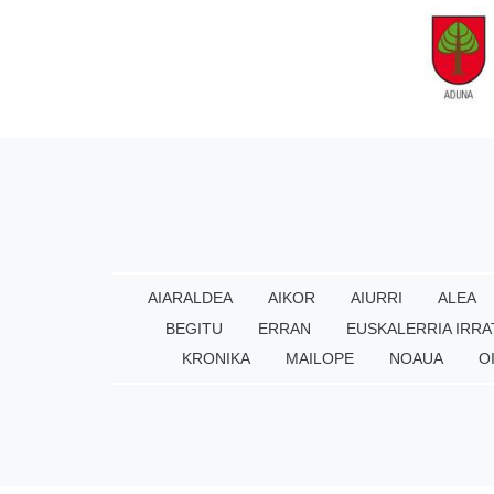
AIARALDEA
AIKOR
AIURRI
ALEA
BEGITU
ERRAN
EUSKALERRIA IRRA
KRONIKA
MAILOPE
NOAUA
O