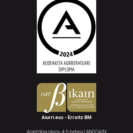
Aiurri.eus - Erroitz BM
Arantzibia plaza, 4-5 behea | ANDOAIN