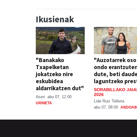
Ikusienak
"Banakako
"Auzotarrek oso
Txapelketan
ondo erantzute
jokatzeko nire
dute, beti daud
eskubidea
laguntzeko pres
aldarrikatzen dut"
SORABILLAKO JAIA
2026
Aiurri
abu 07, 12:00
Lide Ruiz Telleria
URNIETA
abu 07, 08:00
ANDOAI