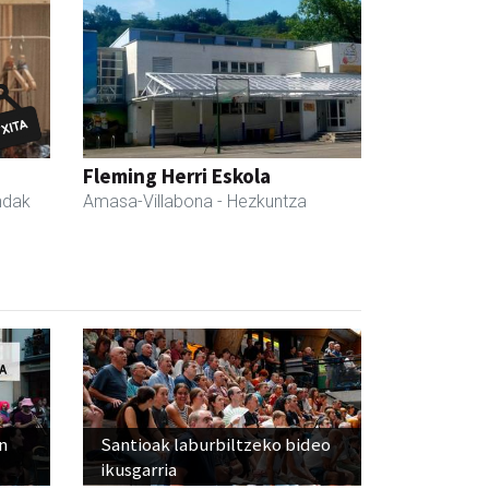
Fleming Herri Eskola
ndak
Amasa-Villabona
- Hezkuntza
n
Santioak laburbiltzeko bideo
ikusgarria