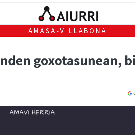
AMASA-VILLABONA
nden goxotasunean, b