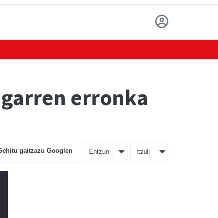
igarren erronka
Gehitu gaitzazu Googlen
Entzun
Itzuli