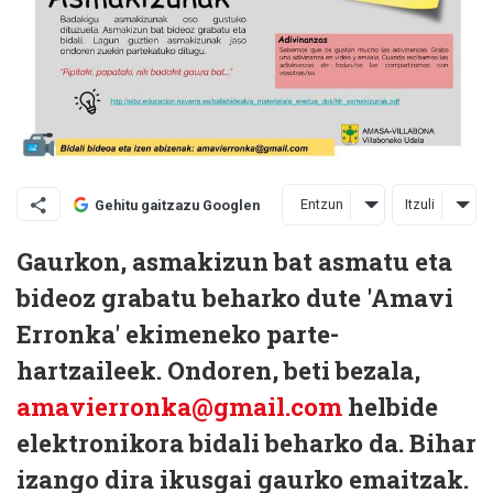
Entzun
Itzuli
Gehitu gaitzazu Googlen
Gaurkon, asmakizun bat asmatu eta
bideoz grabatu beharko dute 'Amavi
Erronka' ekimeneko parte-
hartzaileek. Ondoren, beti bezala,
amavierronka@gmail.com
helbide
elektronikora bidali beharko da. Bihar
izango dira ikusgai gaurko emaitzak.