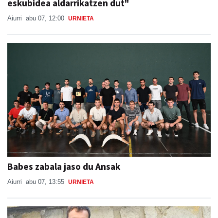
eskubidea aldarrikatzen dut"
Aiurri
abu 07, 12:00
URNIETA
Babes zabala jaso du Ansak
Aiurri
abu 07, 13:55
URNIETA