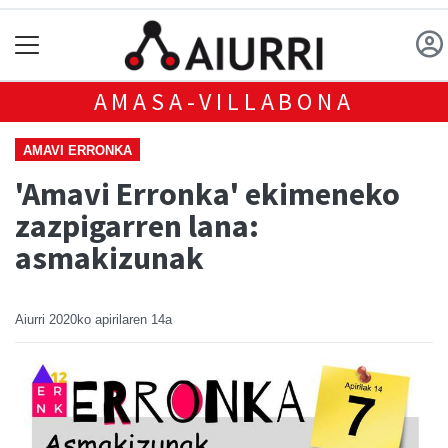
AMASA-VILLABONA
AMAVI ERRONKA
'Amavi Erronka' ekimeneko
zazpigarren lana:
asmakizunak
Aiurri
2020ko apirilaren 14a