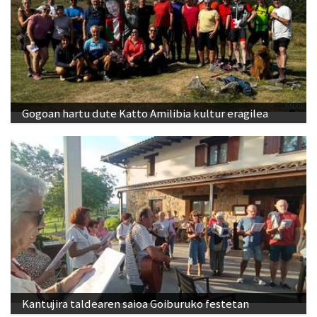
Gogoan hartu dute Katto Amilibia kultur eragilea
Kantujira taldearen saioa Goiburuko festetan