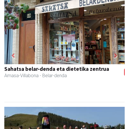
Previous
Next
Erniobea BHI
Amasa-Villabona
- Hezkuntza