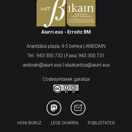
Aiurri.eus - Erroitz BM
Arantzibia plaza, 4-5 behea | ANDOAIN
Tel.: 943 300 732 | Faxa: 943 300 731
andoain@aiurri.eus | idazkaritza@aiurri.eus
Codesyntaxek garatua
HONI BURUZ
LEGE OHARRA
PUBLIZITATEA