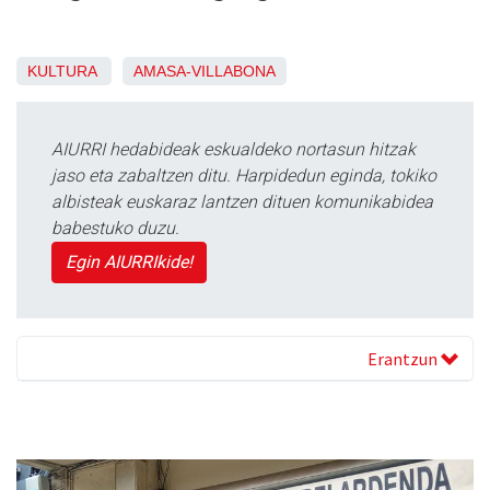
KULTURA
AMASA-VILLABONA
AIURRI hedabideak eskualdeko nortasun hitzak
jaso eta zabaltzen ditu. Harpidedun eginda, tokiko
albisteak euskaraz lantzen dituen komunikabidea
babestuko duzu.
Egin AIURRIkide!
Erantzun