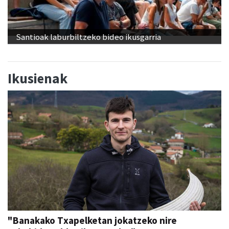
Santioak laburbiltzeko bideo ikusgarria
Ikusienak
"Banakako Txapelketan jokatzeko nire