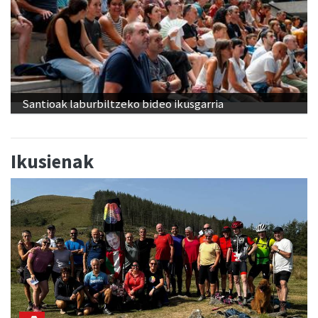
Santioak laburbiltzeko bideo ikusgarria
Ikusienak