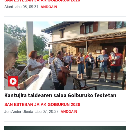
Aiurri
abu 08, 09:31
ANDOAIN
Kantujira taldearen saioa Goiburuko festetan
SAN ESTEBAN JAIAK GOIBURUN 2026
Jon Ander Ubeda
abu 07, 20:37
ANDOAIN