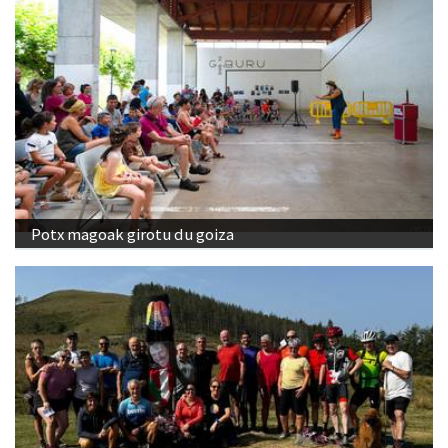
Potx magoak girotu du goiza