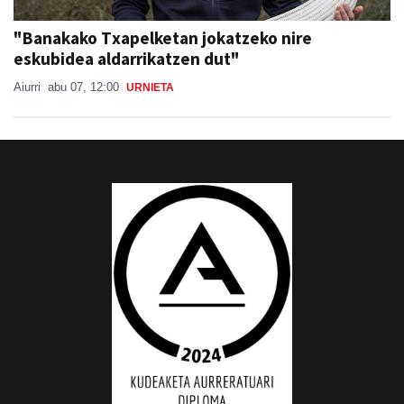
"Banakako Txapelketan jokatzeko nire
eskubidea aldarrikatzen dut"
Aiurri
abu 07, 12:00
URNIETA