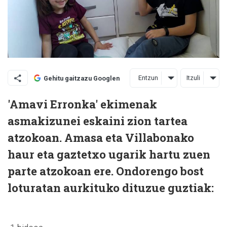
Entzun
Itzuli
Gehitu gaitzazu Googlen
'Amavi Erronka' ekimenak
asmakizunei eskaini zion tartea
atzokoan. Amasa eta Villabonako
haur eta gaztetxo ugarik hartu zuen
parte atzokoan ere. Ondorengo bost
loturatan aurkituko dituzue guztiak: