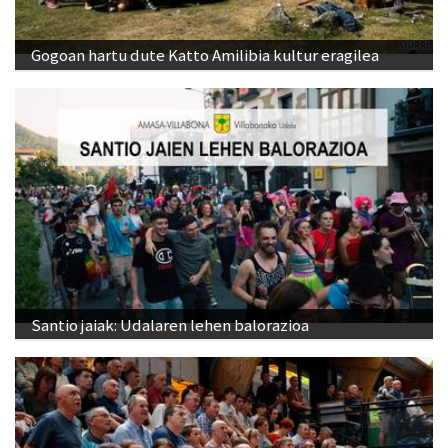
Gogoan hartu dute Katto Amilibia kultur eragilea
Santio jaiak: Udalaren lehen balorazioa