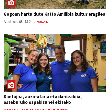
Gogoan hartu dute Katto Amilibia kultur eragilea
Aiurri
abu 08, 13:24
ANDOAIN
Kantujira, auzo-afaria eta dantzaldia,
asteburuko ospakizunei ekiteko
SAN ESTEBAN JAIAK GOIBURUN 2026