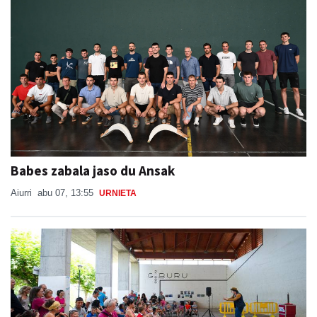
Babes zabala jaso du Ansak
Aiurri
abu 07, 13:55
URNIETA