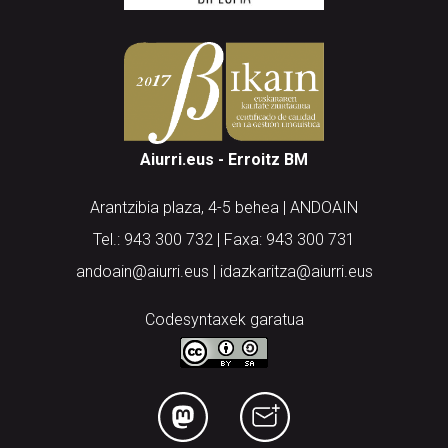
Aiurri.eus - Erroitz BM
Arantzibia plaza, 4-5 behea | ANDOAIN
Tel.: 943 300 732 | Faxa: 943 300 731
andoain@aiurri.eus | idazkaritza@aiurri.eus
Codesyntaxek garatua