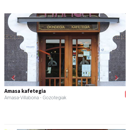
Previous
Next
Amasa kafetegia
Amasa-Villabona
- Gozotegiak