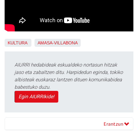
KULTURA
AMASA-VILLABONA
AIURRI hedabideak eskualdeko nortasun hitzak
jaso eta zabaltzen ditu. Harpidedun eginda, tokiko
albisteak euskaraz lantzen dituen komunikabidea
babestuko duzu.
Egin AIURRIkide!
Erantzun