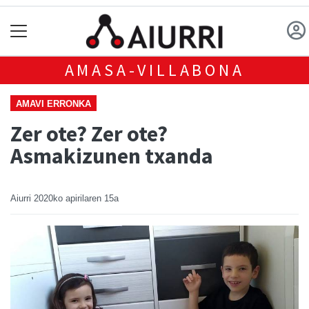
AMASA-VILLABONA
AMAVI ERRONKA
Zer ote? Zer ote?
Asmakizunen txanda
Aiurri
2020ko apirilaren 15a