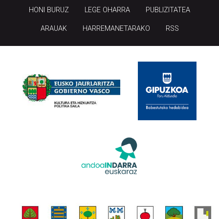
HONI BURUZ
LEGE OHARRA
PUBLIZITATEA
ARAUAK
HARREMANETARAKO
RSS