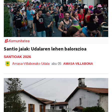
Komunitatea
Santio jaiak: Udalaren lehen balorazioa
SANTIOAK 2026
Amasa-Villabonako Udala
abu 05
AMASA-VILLABONA