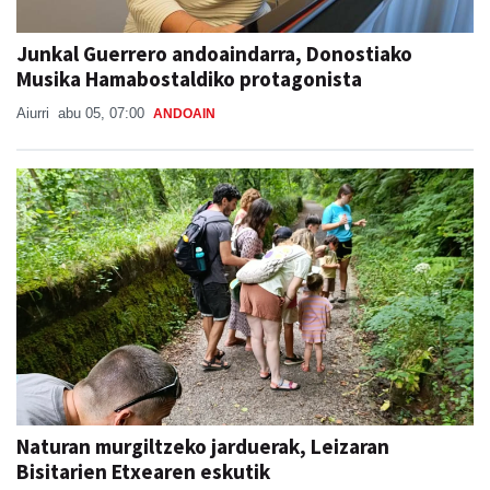
Junkal Guerrero andoaindarra, Donostiako
Musika Hamabostaldiko protagonista
Aiurri
abu 05, 07:00
ANDOAIN
Naturan murgiltzeko jarduerak, Leizaran
Bisitarien Etxearen eskutik