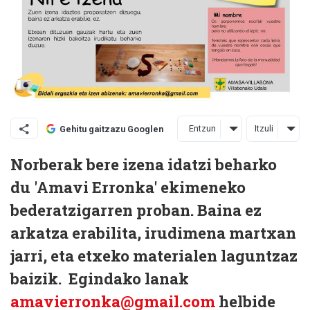
Entzun
Itzuli
Gehitu gaitzazu Googlen
Norberak bere izena idatzi beharko
du 'Amavi Erronka' ekimeneko
bederatzigarren proban. Baina ez
arkatza erabilita, irudimena martxan
jarri, eta etxeko materialen laguntzaz
baizik. Egindako lanak
amavierronka@gmail.com
helbide