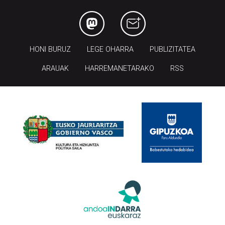
HONI BURUZ
LEGE OHARRA
PUBLIZITATEA
ARAUAK
HARREMANETARAKO
RSS