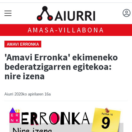
AMASA-VILLABONA
AMAVI ERRONKA
'Amavi Erronka' ekimeneko
bederatzigarren egitekoa:
nire izena
Aiurri
2020ko apirilaren 16a