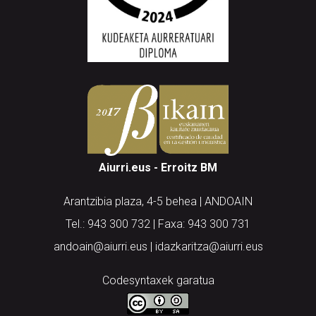
Aiurri.eus - Erroitz BM
Arantzibia plaza, 4-5 behea | ANDOAIN
Tel.: 943 300 732 | Faxa: 943 300 731
andoain@aiurri.eus | idazkaritza@aiurri.eus
Codesyntaxek garatua