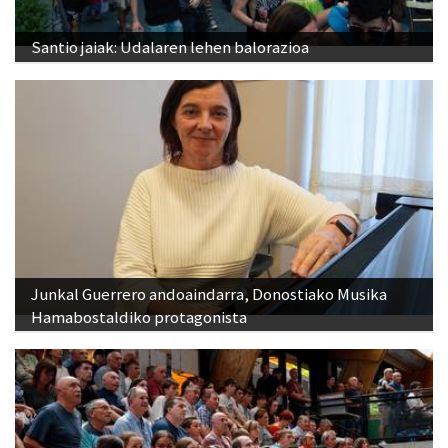
Santio jaiak: Udalaren lehen balorazioa
Junkal Guerrero andoaindarra, Donostiako Musika
Hamabostaldiko protagonista