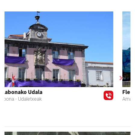
Previous
Next
Fleming Herri Eskola
Amasa-Villabona
- Hezkuntza