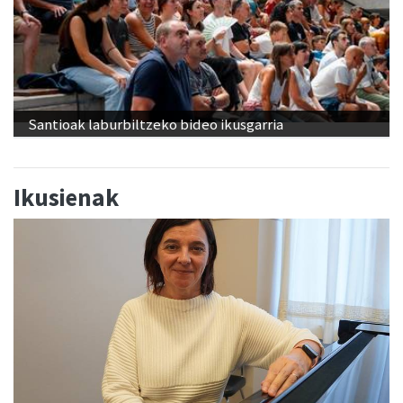
Santioak laburbiltzeko bideo ikusgarria
Ikusienak