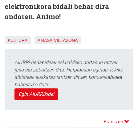
elektronikora bidali behar dira
ondoren. Animo!
KULTURA
AMASA-VILLABONA
AIURRI hedabideak eskualdeko nortasun hitzak
jaso eta zabaltzen ditu. Harpidedun eginda, tokiko
albisteak euskaraz lantzen dituen komunikabidea
babestuko duzu.
Egin AIURRIkide!
Erantzun