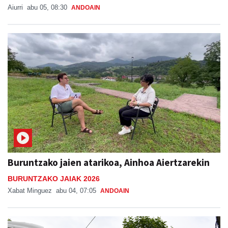
Aiurri
abu 05, 08:30
ANDOAIN
Buruntzako jaien atarikoa, Ainhoa Aiertzarekin
BURUNTZAKO JAIAK 2026
Xabat Minguez
abu 04, 07:05
ANDOAIN