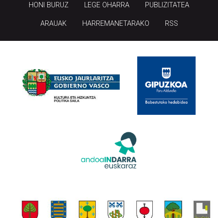
HONI BURUZ
LEGE OHARRA
PUBLIZITATEA
ARAUAK
HARREMANETARAKO
RSS