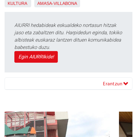
KULTURA
AMASA-VILLABONA
AIURRI hedabideak eskualdeko nortasun hitzak
jaso eta zabaltzen ditu. Harpidedun eginda, tokiko
albisteak euskaraz lantzen dituen komunikabidea
babestuko duzu.
Egin AIURRIkide!
Erantzun