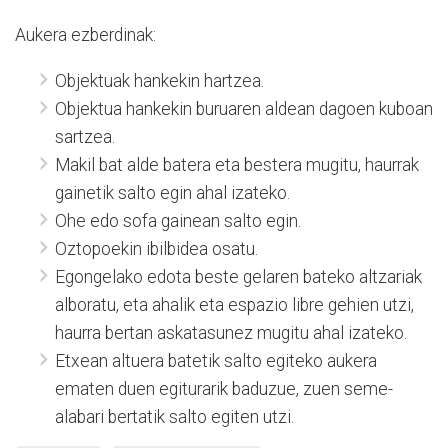
Aukera ezberdinak:
Objektuak hankekin hartzea.
Objektua hankekin buruaren aldean dagoen kuboan
sartzea.
Makil bat alde batera eta bestera mugitu, haurrak
gainetik salto egin ahal izateko.
Ohe edo sofa gainean salto egin.
Oztopoekin ibilbidea osatu.
Egongelako edota beste gelaren bateko altzariak
alboratu, eta ahalik eta espazio libre gehien utzi,
haurra bertan askatasunez mugitu ahal izateko.
Etxean altuera batetik salto egiteko aukera
ematen duen egiturarik baduzue, zuen seme-
alabari bertatik salto egiten utzi.