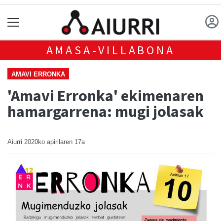
AMASA-VILLABONA
AMAVI ERRONKA
'Amavi Erronka' ekimenaren
hamargarrena: mugi jolasak
Aiurri
2020ko apirilaren 17a