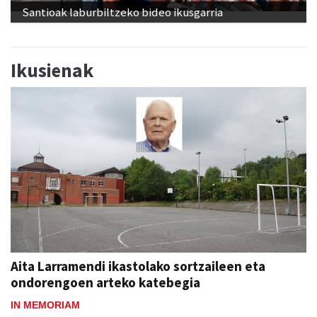
Santioak laburbiltzeko bideo ikusgarria
Ikusienak
Aita Larramendi ikastolako sortzaileen eta
ondorengoen arteko katebegia
IN MEMORIAM