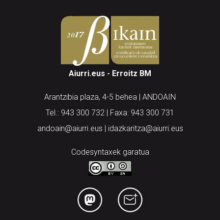
Aiurri.eus - Erroitz BM
Arantzibia plaza, 4-5 behea | ANDOAIN
Tel.: 943 300 732 | Faxa: 943 300 731
andoain@aiurri.eus | idazkaritza@aiurri.eus
Codesyntaxek garatua