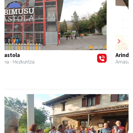
Previous
Next
Arindu fisioterapia eta osteopatia
Amasa-Villabona
- Fisioterapia