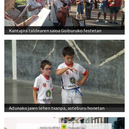
Kantujira taldearen saioa Goiburuko festetan
Adunako jaien lehen txanpa, asteburu honetan