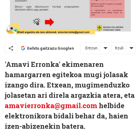
Entzun
Itzuli
Gehitu gaitzazu Googlen
'Amavi Erronka' ekimenaren
hamargarren egitekoa mugi jolasak
izango dira. Etxean, mugimenduzko
jolasetan ari direla argazkia atera, eta
amavierronka@gmail.com
helbide
elektronikora bidali behar da, haien
izen-abizenekin batera.