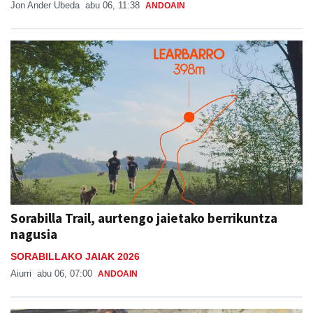
Jon Ander Ubeda
abu 06, 11:38
ANDOAIN
Sorabilla Trail, aurtengo jaietako berrikuntza
nagusia
SORABILLAKO JAIAK 2026
Aiurri
abu 06, 07:00
ANDOAIN