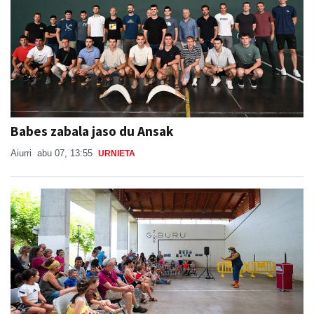
Babes zabala jaso du Ansak
Aiurri
abu 07, 13:55
URNIETA