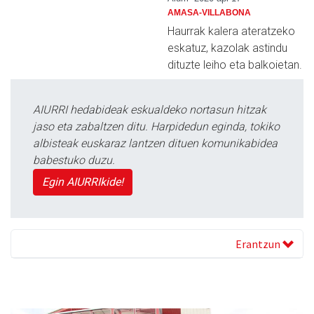
AMASA-VILLABONA
Haurrak kalera ateratzeko
eskatuz, kazolak astindu
dituzte leiho eta balkoietan.
AIURRI hedabideak eskualdeko nortasun hitzak
jaso eta zabaltzen ditu. Harpidedun eginda, tokiko
albisteak euskaraz lantzen dituen komunikabidea
babestuko duzu.
Egin AIURRIkide!
Erantzun