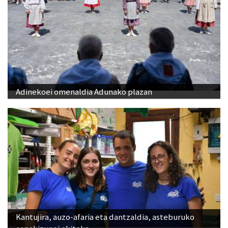
Adinekoei omenaldia Adunako plazan
Kantujira, auzo-afaria eta dantzaldia, asteburuko