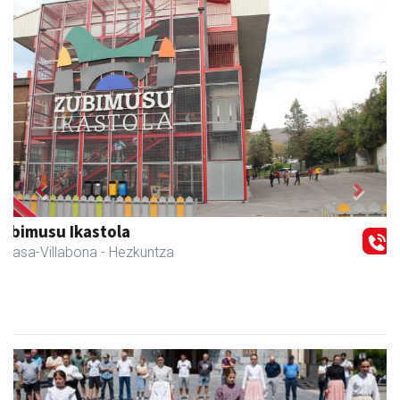
Previous
Next
Iraola aholkularitza
Amasa-Villabona
- Abokatuak