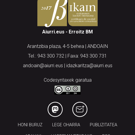
Aiurri.eus - Erroitz BM
Arantzibia plaza, 4-5 behea | ANDOAIN
Tel.: 943 300 732 | Faxa: 943 300 731
andoain@aiurri.eus | idazkaritza@aiurri.eus
Codesyntaxek garatua
HONI BURUZ
LEGE OHARRA
PUBLIZITATEA