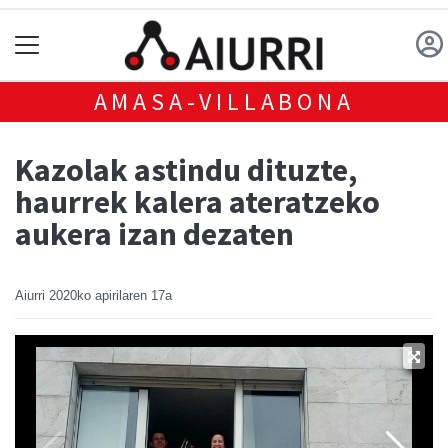
AMASA-VILLABONA
Kazolak astindu dituzte,
haurrek kalera ateratzeko
aukera izan dezaten
Aiurri
2020ko apirilaren 17a