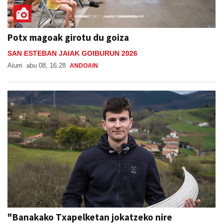
Potx magoak girotu du goiza
SAN ESTEBAN JAIAK GOIBURUN 2026
Aiurri
abu 08, 16:28
ANDOAIN
"Banakako Txapelketan jokatzeko nire