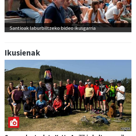
Santioak laburbiltzeko bideo ikusgarria
Ikusienak