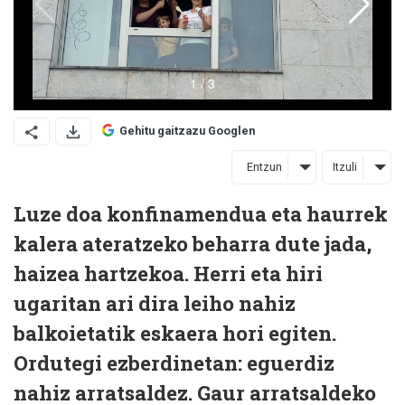
Gehitu gaitzazu Googlen
Entzun
Itzuli
Luze doa konfinamendua eta haurrek
kalera ateratzeko beharra dute jada,
haizea hartzekoa. Herri eta hiri
ugaritan ari dira leiho nahiz
balkoietatik eskaera hori egiten.
Ordutegi ezberdinetan: eguerdiz
nahiz arratsaldez. Gaur arratsaldeko