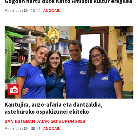
Gogoan hartu dute Katto Amilibia kultur eragilea
Aiurri
abu 08, 13:24
ANDOAIN
Kantujira, auzo-afaria eta dantzaldia,
asteburuko ospakizunei ekiteko
SAN ESTEBAN JAIAK GOIBURUN 2026
Aiurri
abu 08, 09:31
ANDOAIN