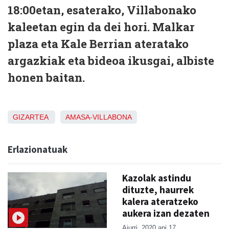
18:00etan, esaterako, Villabonako
kaleetan egin da dei hori. Malkar
plaza eta Kale Berrian ateratako
argazkiak eta bideoa ikusgai, albiste
honen baitan.
GIZARTEA
AMASA-VILLABONA
Erlazionatuak
Kazolak astindu
dituzte, haurrek
kalera ateratzeko
aukera izan dezaten
Aiurri
2020 api 17