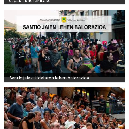
ospakizunei ekiteko
Santio jaiak: Udalaren lehen balorazioa