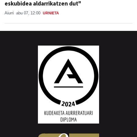
eskubidea aldarrikatzen dut"
Aiurri
abu 07, 12:00
URNIETA