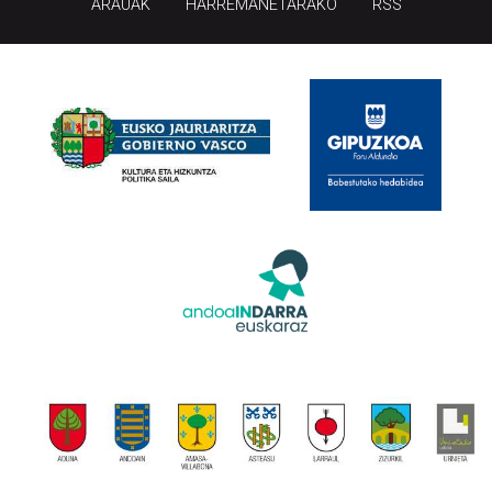
ARAUAK
HARREMANETARAKO
RSS