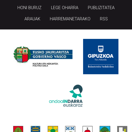
HONI BURUZ
LEGE OHARRA
PUBLIZITATEA
ARAUAK
HARREMANETARAKO
RSS