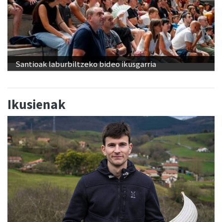
Santioak laburbiltzeko bideo ikusgarria
Ikusienak