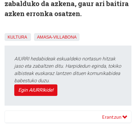
zabalduko da azkena, gaur ari baitira
azken erronka osatzen.
KULTURA
AMASA-VILLABONA
AIURRI hedabideak eskualdeko nortasun hitzak
jaso eta zabaltzen ditu. Harpidedun eginda, tokiko
albisteak euskaraz lantzen dituen komunikabidea
babestuko duzu.
Egin AIURRIkide!
Erantzun