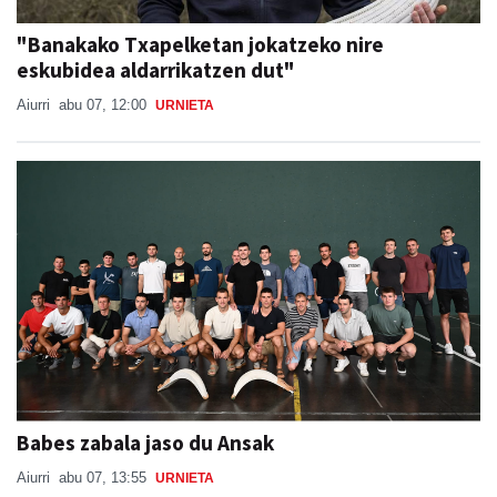
"Banakako Txapelketan jokatzeko nire
eskubidea aldarrikatzen dut"
Aiurri
abu 07, 12:00
URNIETA
Babes zabala jaso du Ansak
Aiurri
abu 07, 13:55
URNIETA