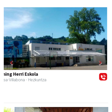
Previous
Next
Erniobea BHI
Amasa-Villabona
- Hezkuntza