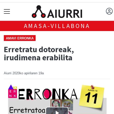
AMASA-VILLABONA
AMAVI ERRONKA
Erretratu dotoreak,
irudimena erabilita
Aiurri
2020ko apirilaren 19a