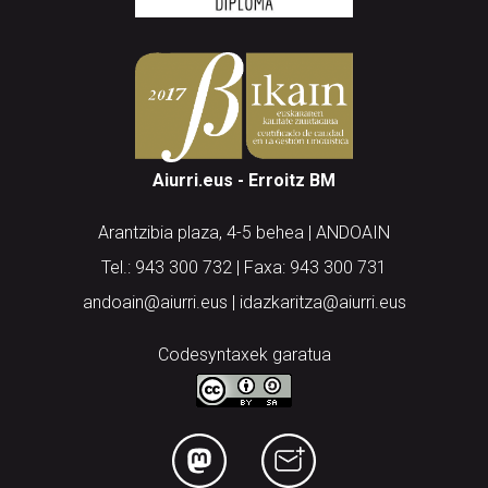
Aiurri.eus - Erroitz BM
Arantzibia plaza, 4-5 behea | ANDOAIN
Tel.: 943 300 732 | Faxa: 943 300 731
andoain@aiurri.eus | idazkaritza@aiurri.eus
Codesyntaxek garatua