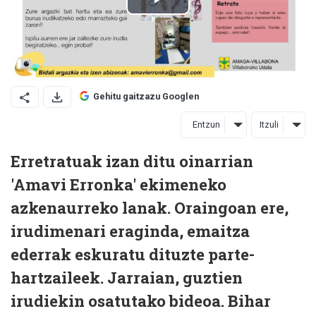
Gehitu gaitzazu Googlen
Entzun
Itzuli
Erretratuak izan ditu oinarrian
'Amavi Erronka' ekimeneko
azkenaurreko lanak. Oraingoan ere,
irudimenari eraginda, emaitza
ederrak eskuratu dituzte parte-
hartzaileek. Jarraian, guztien
irudiekin osatutako bideoa. Bihar