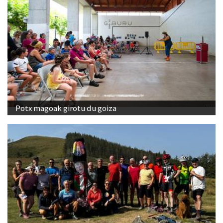
Potx magoak girotu du goiza