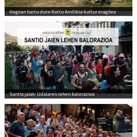
Gogoan hartu dute Katto Amilibia kultur eragilea
Santio jaiak: Udalaren lehen balorazioa