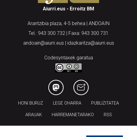
Aiurri.eus - Erroitz BM
Arantzibia plaza, 4-5 behea | ANDOAIN
Tel.: 943 300 732 | Faxa: 943 300 731
andoain@aiurri.eus | idazkaritza@aiurri.eus
Codesyntaxek garatua
HONI BURUZ
LEGE OHARRA
PUBLIZITATEA
ARAUAK
HARREMANETARAKO
RSS