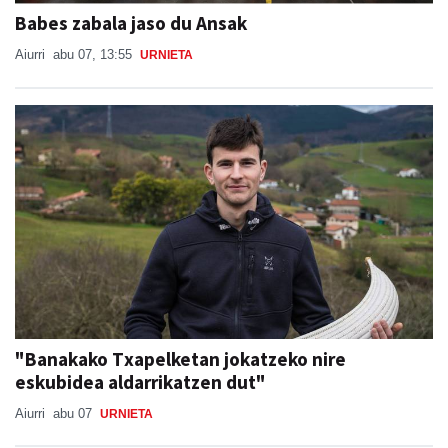
Babes zabala jaso du Ansak
Aiurri
abu 07, 13:55
URNIETA
"Banakako Txapelketan jokatzeko nire
eskubidea aldarrikatzen dut"
Aiurri
abu 07
URNIETA