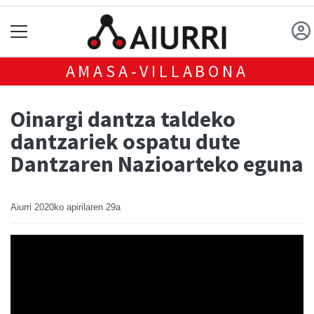
AMASA-VILLABONA
Oinargi dantza taldeko
dantzariek ospatu dute
Dantzaren Nazioarteko eguna
Aiurri
2020ko apirilaren 29a