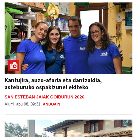
Kantujira, auzo-afaria eta dantzaldia,
asteburuko ospakizunei ekiteko
SAN ESTEBAN JAIAK GOIBURUN 2026
Aiurri
abu 08, 09:31
ANDOAIN