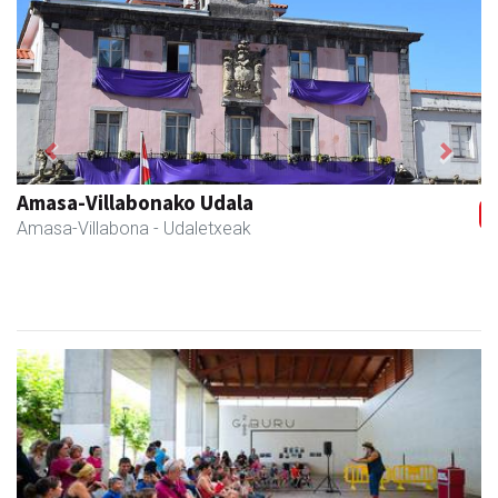
Previous
Next
Amasa kafetegia
Amasa-Villabona
- Gozotegiak