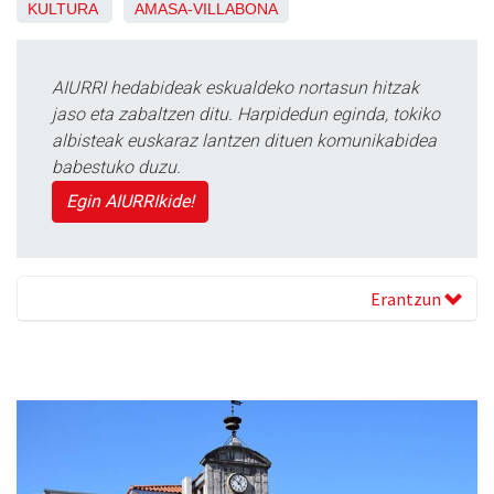
KULTURA
AMASA-VILLABONA
AIURRI hedabideak eskualdeko nortasun hitzak
jaso eta zabaltzen ditu. Harpidedun eginda, tokiko
albisteak euskaraz lantzen dituen komunikabidea
babestuko duzu.
Egin AIURRIkide!
Erantzun