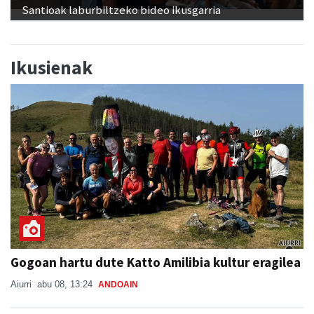
Santioak laburbiltzeko bideo ikusgarria
Ikusienak
Gogoan hartu dute Katto Amilibia kultur eragilea
Aiurri
abu 08, 13:24
ANDOAIN