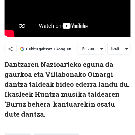
Entzun
Itzuli
Gehitu gaitzazu Googlen
Dantzaren Nazioarteko eguna da
gaurkoa eta Villabonako Oinargi
dantza taldeak bideo ederra landu du.
Ikasleek Huntza musika taldearen
'Buruz behera' kantuarekin osatu
dute dantza.