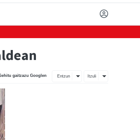
aldean
Gehitu gaitzazu Googlen
Entzun
Itzuli