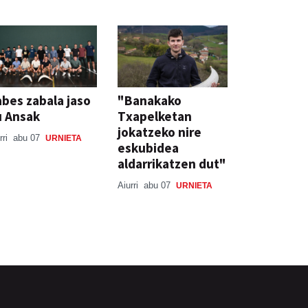
bes zabala jaso
"Banakako
u Ansak
Txapelketan
jokatzeko nire
rri
abu 07
URNIETA
eskubidea
aldarrikatzen dut"
Aiurri
abu 07
URNIETA