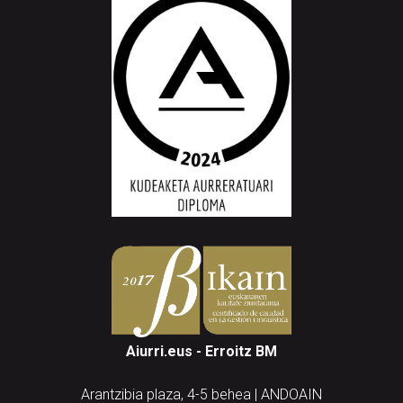
Aiurri.eus - Erroitz BM
Arantzibia plaza, 4-5 behea | ANDOAIN