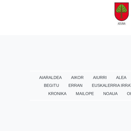
AIARALDEA
AIKOR
AIURRI
ALEA
BEGITU
ERRAN
EUSKALERRIA IRRA
KRONIKA
MAILOPE
NOAUA
O