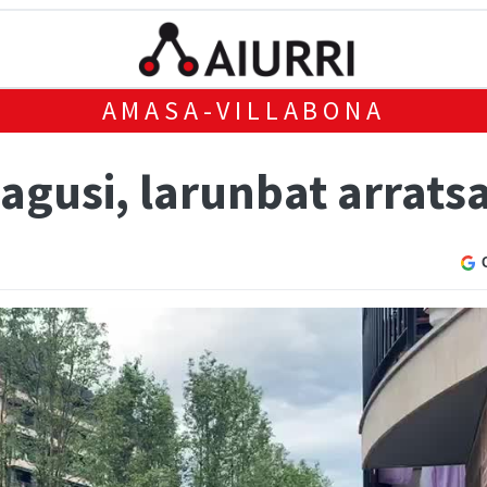
AMASA-VILLABONA
agusi, larunbat arrats