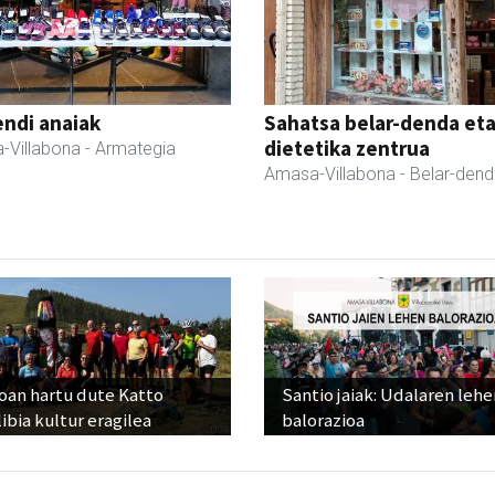
ndi anaiak
Sahatsa belar-denda et
dietetika zentrua
-Villabona
- Armategia
Amasa-Villabona
- Belar-den
oan hartu dute Katto
Santio jaiak: Udalaren lehe
ibia kultur eragilea
balorazioa