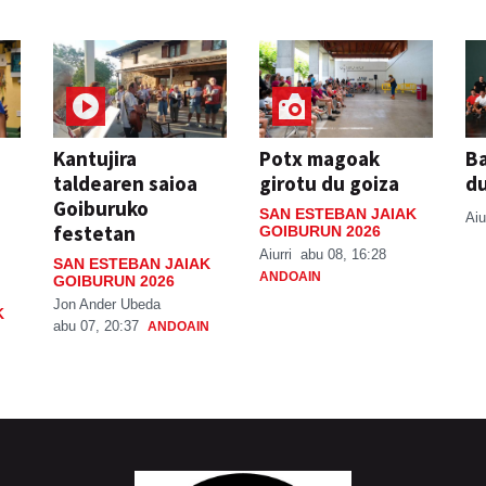
Kantujira
Potx magoak
Ba
taldearen saioa
girotu du goiza
d
Goiburuko
SAN ESTEBAN JAIAK
Aiu
festetan
GOIBURUN 2026
Aiurri
abu 08, 16:28
SAN ESTEBAN JAIAK
ANDOAIN
GOIBURUN 2026
Jon Ander Ubeda
K
abu 07, 20:37
ANDOAIN