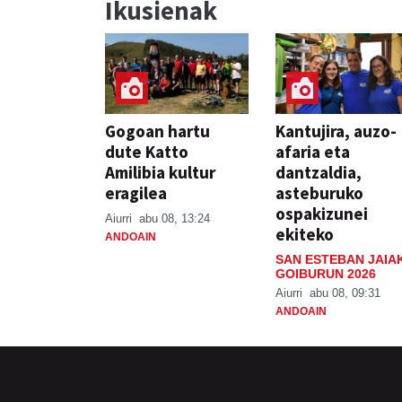
Ikusienak
Gogoan hartu
Kantujira, auzo-
dute Katto
afaria eta
Amilibia kultur
dantzaldia,
eragilea
asteburuko
ospakizunei
Aiurri
abu 08, 13:24
ekiteko
ANDOAIN
SAN ESTEBAN JAIA
GOIBURUN 2026
Aiurri
abu 08, 09:31
ANDOAIN