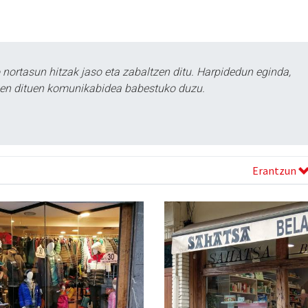
ortasun hitzak jaso eta zabaltzen ditu. Harpidedun eginda,
tzen dituen komunikabidea babestuko duzu.
Erantzun