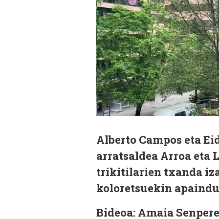
Alberto Campos eta Eid
arratsaldea Arroa eta
trikitilarien txanda iz
koloretsuekin apaindut
Bideoa: Amaia Senpere