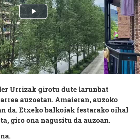
er Urrizak girotu dute larunbat
 Larrea auzoetan. Amaieran, auzoko
an da. Etxeko balkoiak festarako oihal
a, giro ona nagusitu da auzoan.
na.