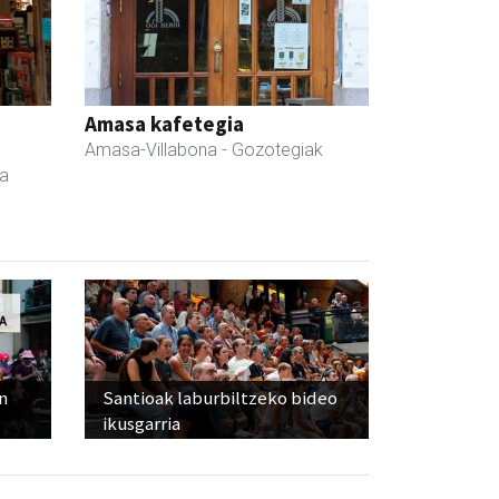
a
Amasa kafetegia
Amasa-Villabona
- Gozotegiak
da
n
Santioak laburbiltzeko bideo
ikusgarria