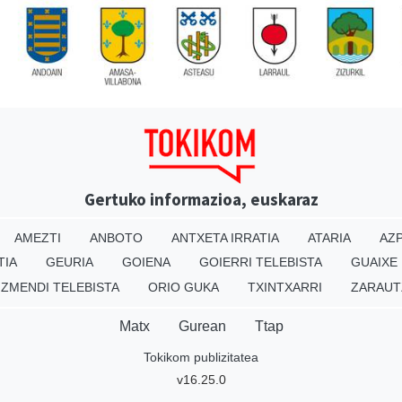
Gertuko informazioa, euskaraz
AMEZTI
ANBOTO
ANTXETA IRRATIA
ATARIA
AZP
TIA
GEURIA
GOIENA
GOIERRI TELEBISTA
GUAIXE
IZMENDI TELEBISTA
ORIO GUKA
TXINTXARRI
ZARAUT
Matx
Gurean
Ttap
Tokikom publizitatea
v16.25.0