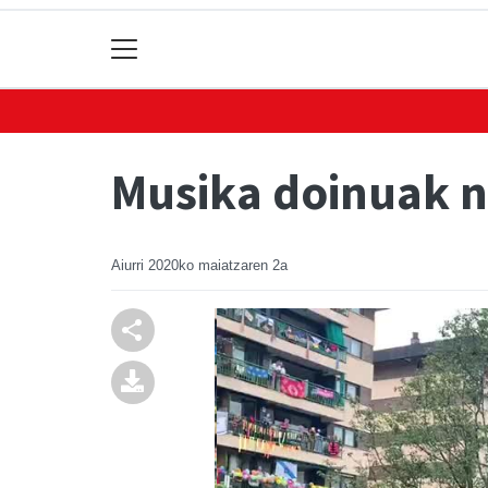
Musika doinuak n
Aiurri
2020ko maiatzaren 2a