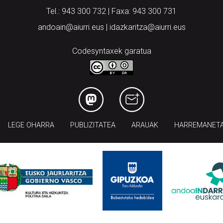
Tel.: 943 300 732 | Faxa: 943 300 731
andoain@aiurri.eus | idazkaritza@aiurri.eus
Codesyntaxek garatua
LEGE OHARRA
PUBLIZITATEA
ARAUAK
HARREMANET