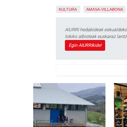
KULTURA
AMASA-VILLABONA
AIURRI hedabideak eskualdeko n
tokiko albisteak euskaraz lan
Egin AIURRIkide!