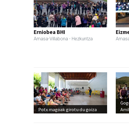
Erniobea BHI
Eizme
Amasa-Villabona
- Hezkuntza
Amasa
Gog
Potx magoak girotu du goiza
Amil