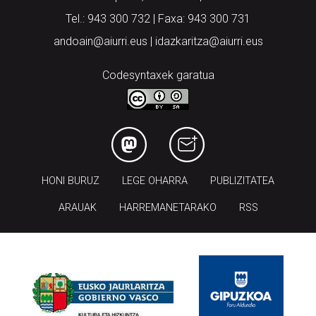
Tel.: 943 300 732 | Faxa: 943 300 731
andoain@aiurri.eus | idazkaritza@aiurri.eus
Codesyntaxek garatua
HONI BURUZ
LEGE OHARRA
PUBLIZITATEA
ARAUAK
HARREMANETARAKO
RSS