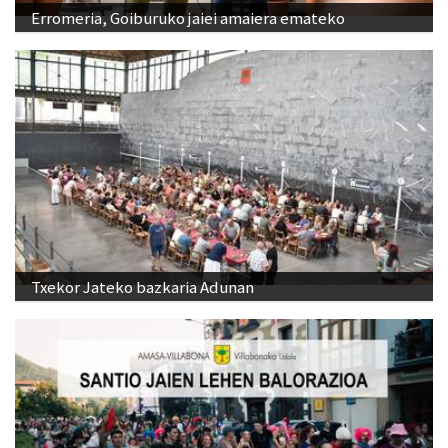
Erromeria, Goiburuko jaiei amaiera emateko
Txekor Jateko bazkaria Adunan