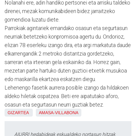
Nolanahi ere, adin handiko pertsonei eta arrisku taldeko
direnei, mezak komunikabideen bidez jarraitzeko
gomendioa luzatu diete.
Parrokiak agintariek emandako osasun eta segurtasun
neurriak betetzeko konpromisoa agertu du. Ondorioz,
elizan 78 eserleku izango dira, eta argi markatuta daude
elkarrengandik 2 metroko distantzia gordetzeko,
sarreran eta irteeran gela eskainiko da. Horrez gain,
mezetan parte hartuko duten guztioi etxetik musukoa
edo maskarilla ekartzea eskatzen diegu.
Lehenengo fasetik aurrera posible izango da hildakoen
aldeko hiletak ospatzea. Beti ere aipatutako aforo,
osasun eta segurtasun neurri guztiak betez.
GIZARTEA
AMASA-VILLABONA
AIURRI hedabideak eskualdeko nortasun hitzak