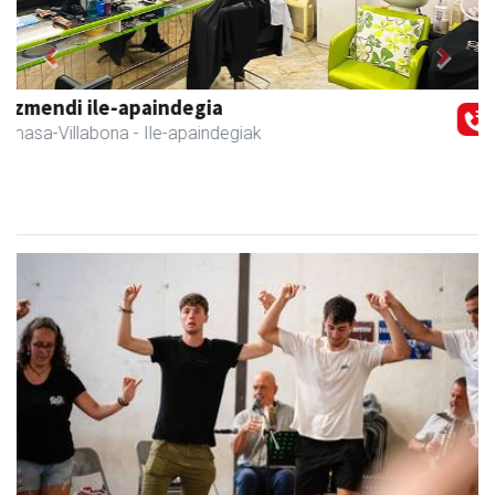
Previous
Next
Akam espazioa
Amasa-Villabona
- Arropa-dendak