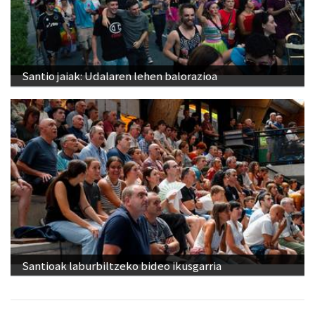
Santio jaiak: Udalaren lehen balorazioa
Santioak laburbiltzeko bideo ikusgarria