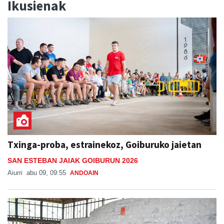
Ikusienak
Txinga-proba, estrainekoz, Goiburuko jaietan
SAN ESTEBAN JAIAK GOIBURUN 2026
Aiurri
abu 09, 09:55
ANDOAIN