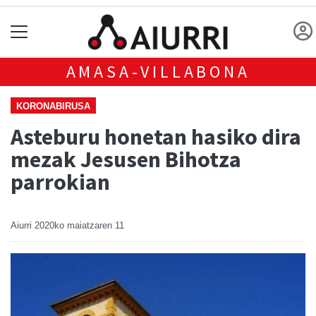
AMASA-VILLABONA
KORONABIRUSA
Asteburu honetan hasiko dira
mezak Jesusen Bihotza
parrokian
Aiurri
2020ko maiatzaren 11