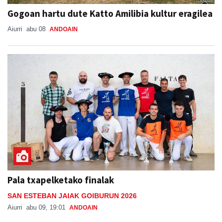
Gogoan hartu dute Katto Amilibia kultur eragilea
Aiurri
abu 08
ANDOAIN
Pala txapelketako finalak
SAN ESTEBAN JAIAK GOIBURUN 2026
Aiurri
abu 09, 19:01
ANDOAIN