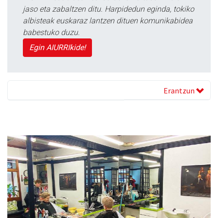
jaso eta zabaltzen ditu. Harpidedun eginda, tokiko
albisteak euskaraz lantzen dituen komunikabidea
babestuko duzu.
Egin AIURRIkide!
Erantzun