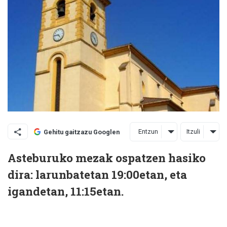
Entzun
Itzuli
Gehitu gaitzazu Googlen
Asteburuko mezak ospatzen hasiko
dira: larunbatetan 19:00etan, eta
igandetan, 11:15etan.