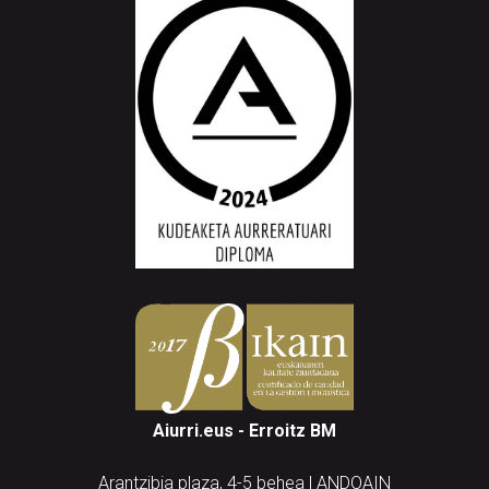
Aiurri.eus - Erroitz BM
Arantzibia plaza, 4-5 behea | ANDOAIN