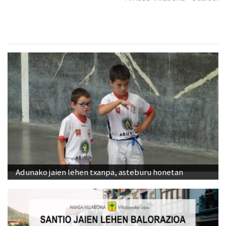
Adunako jaien lehen txanpa, asteburu honetan