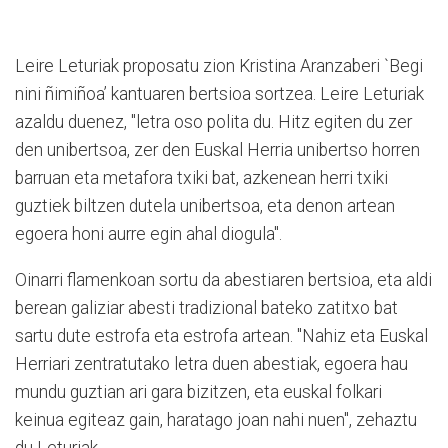
Leire Leturiak proposatu zion Kristina Aranzaberi `Begi
nini ñimiñoa’ kantuaren bertsioa sortzea. Leire Leturiak
azaldu duenez, "letra oso polita du. Hitz egiten du zer
den unibertsoa, zer den Euskal Herria unibertso horren
barruan eta metafora txiki bat, azkenean herri txiki
guztiek biltzen dutela unibertsoa, eta denon artean
egoera honi aurre egin ahal diogula".
Oinarri flamenkoan sortu da abestiaren bertsioa, eta aldi
berean galiziar abesti tradizional bateko zatitxo bat
sartu dute estrofa eta estrofa artean. "Nahiz eta Euskal
Herriari zentratutako letra duen abestiak, egoera hau
mundu guztian ari gara bizitzen, eta euskal folkari
keinua egiteaz gain, haratago joan nahi nuen", zehaztu
du Leturiak.