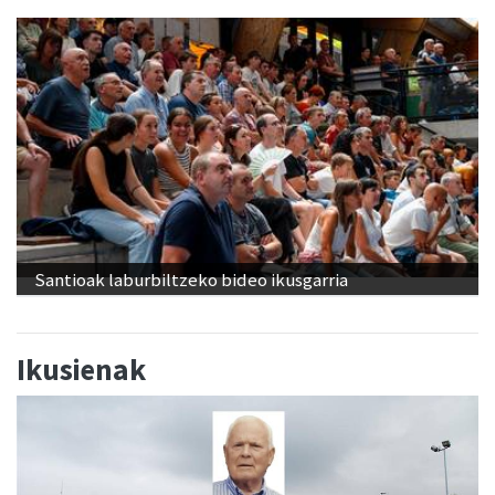
Santioak laburbiltzeko bideo ikusgarria
Ikusienak