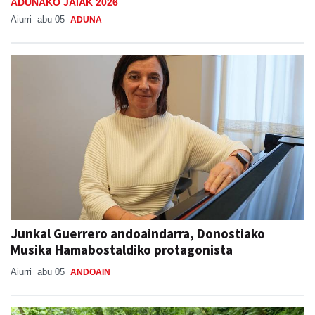
ADUNAKO JAIAK 2026
Aiurri
abu 05
ADUNA
Junkal Guerrero andoaindarra, Donostiako
Musika Hamabostaldiko protagonista
Aiurri
abu 05
ANDOAIN