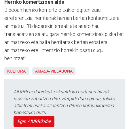
Herriko komertzioen alde
Bideoan herriko komertzio txikiei egiten zaie
erreferentzia, herritarrak herrian bertan kontsumitzera
animatuz: "Bideoarekin errealitate arraro hau
transladatzen saiatu gara; herriko komertzioak pixka bat
animatzeko eta baita herritarrak bertan erostera
animatzeko ere. Intentzio horrekin osatu dugu
behintzat".
KULTURA
AMASA-VILLABONA
AIURRI hedabideak eskualdeko nortasun hitzak
jaso eta zabaltzen ditu. Harpidedun eginda, tokiko
albisteak euskaraz lantzen dituen komunikabidea
babestuko duzu.
Egin AIURRIkide!