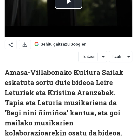
Gehitu gaitzazu Googlen
Entzun
Itzuli
Amasa-Villabonako Kultura Sailak
eskatuta sortu dute bideoa Leire
Leturiak eta Kristina Aranzabek.
Tapia eta Leturia musikariena da
'Begi nini ñimiñoa' kantua, eta goi
mailako musikarien
kolaborazioarekin osatu da bideoa.