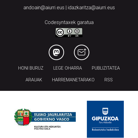
andoain@aiurri.eus | idazkaritza@aiurri.eus
Codesyntaxek garatua
HONI BURUZ
LEGE OHARRA
PUBLIZITATEA
ARAUAK
HARREMANETARAKO
RSS