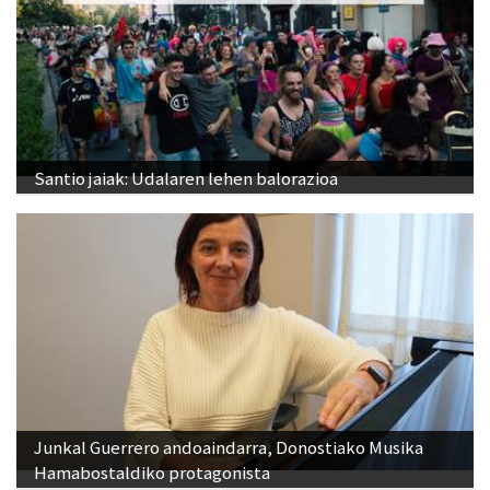
Santio jaiak: Udalaren lehen balorazioa
Junkal Guerrero andoaindarra, Donostiako Musika
Hamabostaldiko protagonista