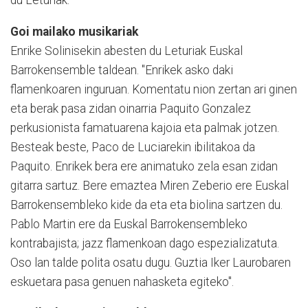
Goi mailako musikariak
Enrike Solinisekin abesten du Leturiak Euskal
Barrokensemble taldean. "Enrikek asko daki
flamenkoaren inguruan. Komentatu nion zertan ari ginen
eta berak pasa zidan oinarria Paquito Gonzalez
perkusionista famatuarena kajoia eta palmak jotzen.
Besteak beste, Paco de Luciarekin ibilitakoa da
Paquito. Enrikek bera ere animatuko zela esan zidan
gitarra sartuz. Bere emaztea Miren Zeberio ere Euskal
Barrokensembleko kide da eta eta biolina sartzen du.
Pablo Martin ere da Euskal Barrokensembleko
kontrabajista; jazz flamenkoan dago espezializatuta.
Oso lan talde polita osatu dugu. Guztia Iker Laurobaren
eskuetara pasa genuen nahasketa egiteko".