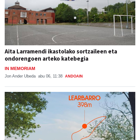
Aita Larramendi ikastolako sortzaileen eta
ondorengoen arteko katebegia
IN MEMORIAM
Jon Ander Ubeda
abu 06, 11:38
ANDOAIN