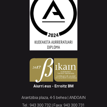
Aiurri.eus - Erroitz BM
Arantzibia plaza, 4-5 behea | ANDOAIN
Tel.: 943 300 732 | Faxa: 943 300 731