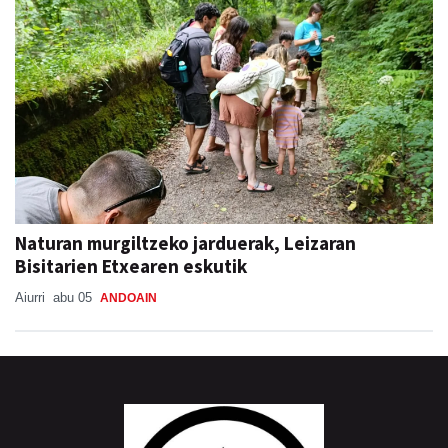
Naturan murgiltzeko jarduerak, Leizaran
Bisitarien Etxearen eskutik
Aiurri
abu 05
ANDOAIN