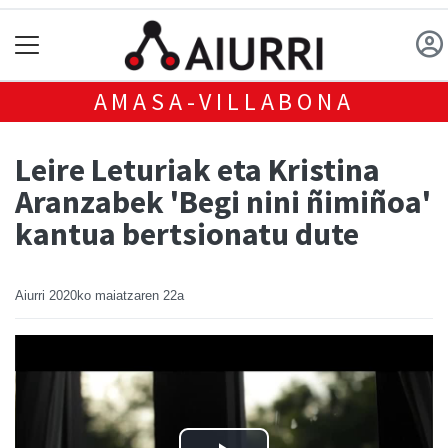
AMASA-VILLABONA
Leire Leturiak eta Kristina
Aranzabek 'Begi nini ñimiñoa'
kantua bertsionatu dute
Aiurri
2020ko maiatzaren 22a