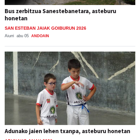
Bus zerbitzua Sanestebanetara, asteburu
honetan
SAN ESTEBAN JAIAK GOIBURUN 2026
Aiurri
abu 05
ANDOAIN
Adunako jaien lehen txanpa, asteburu honetan