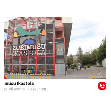
Previous
Next
Erniobea BHI
Amasa-Villabona
- Hezkuntza