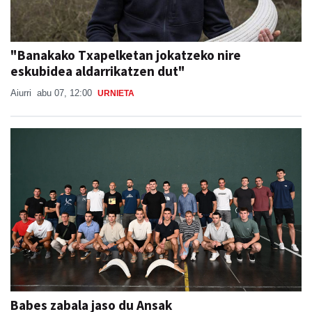
"Banakako Txapelketan jokatzeko nire
eskubidea aldarrikatzen dut"
Aiurri
abu 07, 12:00
URNIETA
Babes zabala jaso du Ansak