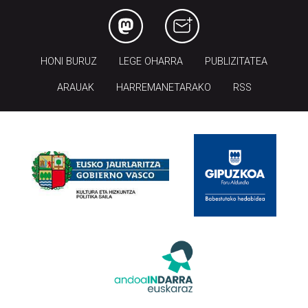
HONI BURUZ
LEGE OHARRA
PUBLIZITATEA
ARAUAK
HARREMANETARAKO
RSS