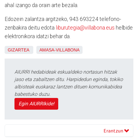
ahal izango da orain arte bezala.
Edozein zalantza argitzeko, 943 693224 telefono-
zenbakira deitu edota
liburutegia@villabona.eus
helbide
elektronikora idatzi behar da.
GIZARTEA
AMASA-VILLABONA
AIURRI hedabideak eskualdeko nortasun hitzak
jaso eta zabaltzen ditu. Harpidedun eginda, tokiko
albisteak euskaraz lantzen dituen komunikabidea
babestuko duzu.
Egin AIURRIkide!
Erantzun