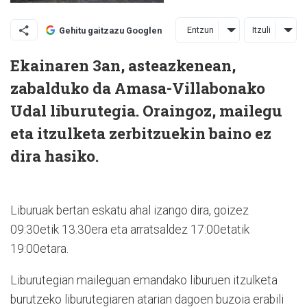
Entzun
Itzuli
Gehitu gaitzazu Googlen
Ekainaren 3an, asteazkenean,
zabalduko da Amasa-Villabonako
Udal liburutegia. Oraingoz, mailegu
eta itzulketa zerbitzuekin baino ez
dira hasiko.
Liburuak bertan eskatu ahal izango dira, goizez
09:30etik 13.30era eta arratsaldez 17:00etatik
19:00etara.
Liburutegian maileguan emandako liburuen itzulketa
burutzeko liburutegiaren atarian dagoen buzoia erabili