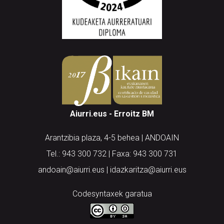
Aiurri.eus - Erroitz BM
Arantzibia plaza, 4-5 behea | ANDOAIN
Tel.: 943 300 732 | Faxa: 943 300 731
andoain@aiurri.eus | idazkaritza@aiurri.eus
Codesyntaxek garatua