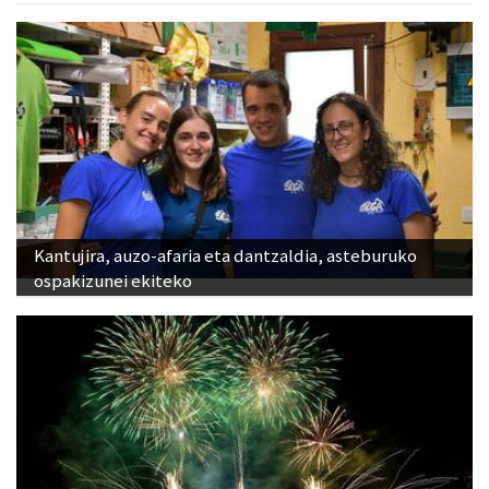
Kantujira, auzo-afaria eta dantzaldia, asteburuko
ospakizunei ekiteko