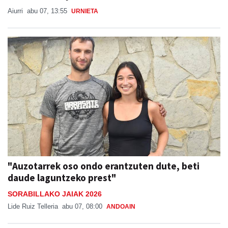
Aiurri
abu 07, 13:55
URNIETA
"Auzotarrek oso ondo erantzuten dute, beti
daude laguntzeko prest"
SORABILLAKO JAIAK 2026
Lide Ruiz Telleria
abu 07, 08:00
ANDOAIN