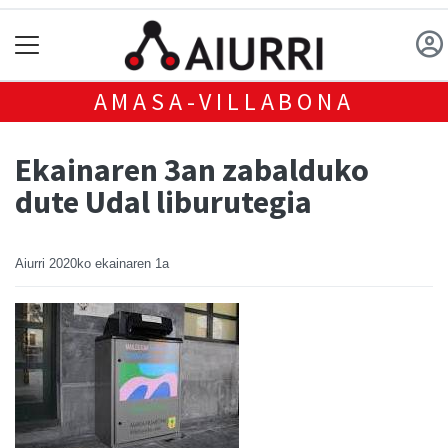
AMASA-VILLABONA
Ekainaren 3an zabalduko
dute Udal liburutegia
Aiurri
2020ko ekainaren 1a