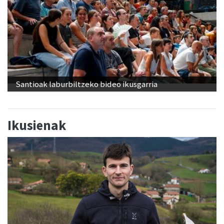
Santioak laburbiltzeko bideo ikusgarria
Ikusienak