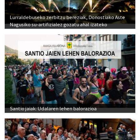
Lurraldebuseko zerbitzu bereziak, Donostiako Aste
Nagusiko su-artifizialez gozatu ahal izateko
Santio jaiak: Udalaren lehen balorazioa