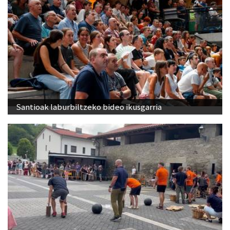
Santioak laburbiltzeko bideo ikusgarria