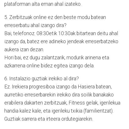
plataforman alta eman ahal izateko.
5. Zerbitzuak online ez den beste modu batean
erreserbatu ahal izango dira?
Bai, telefonoz. 08:30etik 10:30ak bitartean deitu ahal
izango da, batez ere adineko jendeak erreserbatzeko
aukera izan dezan.
Hori bai, ez dugu zalantzarik, modurik arinena eta
azkarrena online bidez egitea izango dela.
6. Instalazio guztiak irekiko al dira?
Ez. Irekiera progresiboa izango da Hasiera batean,
aurretiko erreserbarekin irekiko dira soilik banakako
erabilera dakarten zerbitzuak, Fitness gelak, igerilekua
handia kalez kale, eta igerileku txikia (familientzat).
Guztiak sarrera eta irteera ordutegiarekin.