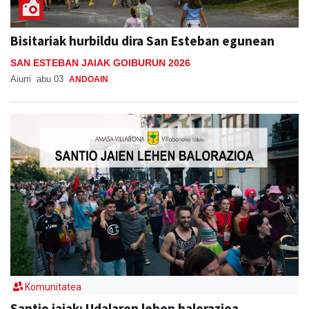
Bisitariak hurbildu dira San Esteban egunean
SAN ESTEBAN JAIAK GOIBURUN 2026
Aiurri
abu 03
ANDOAIN
Komunitatea
Santio jaiak: Udalaren lehen balorazioa