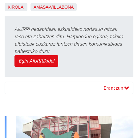
KIROLA
AMASA-VILLABONA
AIURRI hedabideak eskualdeko nortasun hitzak
jaso eta zabaltzen ditu. Harpidedun eginda, tokiko
albisteak euskaraz lantzen dituen komunikabidea
babestuko duzu.
Egin AIURRIkide!
Erantzun