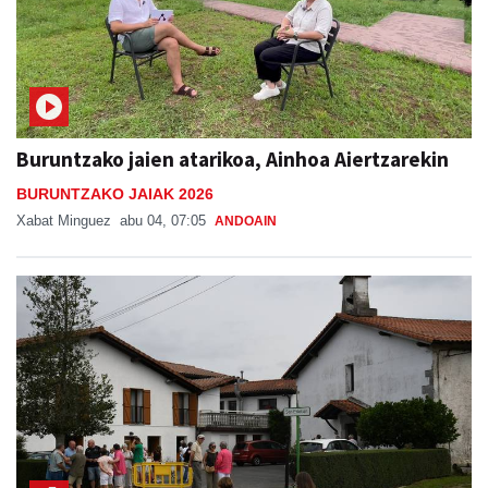
Buruntzako jaien atarikoa, Ainhoa Aiertzarekin
BURUNTZAKO JAIAK 2026
Xabat Minguez
abu 04, 07:05
ANDOAIN