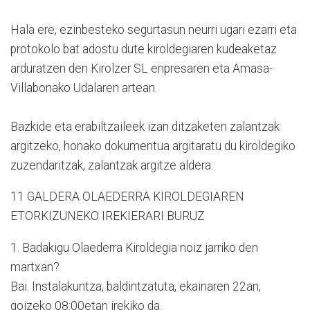
Hala ere, ezinbesteko segurtasun neurri ugari ezarri eta
protokolo bat adostu dute kiroldegiaren kudeaketaz
arduratzen den Kirolzer SL enpresaren eta Amasa-
Villabonako Udalaren artean.
Bazkide eta erabiltzaileek izan ditzaketen zalantzak
argitzeko, honako dokumentua argitaratu du kiroldegiko
zuzendaritzak, zalantzak argitze aldera:
11 GALDERA OLAEDERRA KIROLDEGIAREN
ETORKIZUNEKO IREKIERARI BURUZ
1. Badakigu Olaederra Kiroldegia noiz jarriko den
martxan?
Bai. Instalakuntza, baldintzatuta, ekainaren 22an,
goizeko 08:00etan irekiko da.