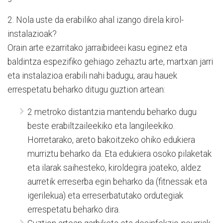
2. Nola uste da erabiliko ahal izango direla kirol-
instalazioak?
Orain arte ezarritako jarraibideei kasu eginez eta
baldintza espezifiko gehiago zehaztu arte, martxan jarri
eta instalazioa erabili nahi badugu, arau hauek
errespetatu beharko ditugu guztion artean:
2 metroko distantzia mantendu beharko dugu
beste erabiltzaileekiko eta langileekiko.
Horretarako, areto bakoitzeko ohiko edukiera
murriztu beharko da. Eta edukiera osoko pilaketak
eta ilarak saihesteko, kiroldegira joateko, aldez
aurretik erreserba egin beharko da (fitnessak eta
igerilekua) eta erreserbatutako ordutegiak
errespetatu beharko dira.