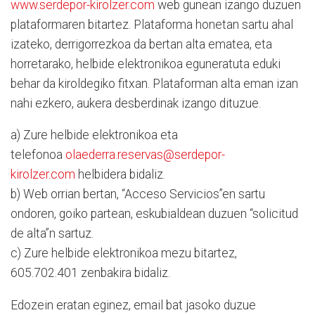
www.serdepor-kirolzer.com
web gunean izango duzuen
plataformaren bitartez. Plataforma honetan sartu ahal
izateko, derrigorrezkoa da bertan alta ematea, eta
horretarako, helbide elektronikoa eguneratuta eduki
behar da kiroldegiko fitxan. Plataforman alta eman izan
nahi ezkero, aukera desberdinak izango dituzue.
a) Zure helbide elektronikoa eta
telefonoa
olaederra.reservas@serdepor-
kirolzer.com
helbidera bidaliz.
b) Web orrian bertan, “Acceso Servicios”en sartu
ondoren, goiko partean, eskubialdean duzuen “solicitud
de alta”n sartuz.
c) Zure helbide elektronikoa mezu bitartez,
605.702.401 zenbakira bidaliz.
Edozein eratan eginez, email bat jasoko duzue