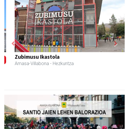
Previous
Next
Zubimusu Ikastola
Amasa-Villabona
- Hezkuntza