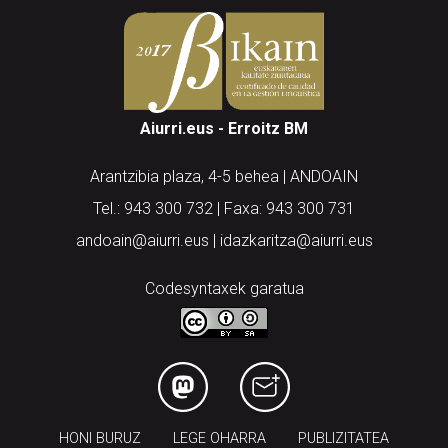
Aiurri.eus - Erroitz BM
Arantzibia plaza, 4-5 behea | ANDOAIN
Tel.: 943 300 732 | Faxa: 943 300 731
andoain@aiurri.eus | idazkaritza@aiurri.eus
Codesyntaxek garatua
HONI BURUZ
LEGE OHARRA
PUBLIZITATEA