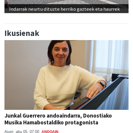
Indarrak neurtu dituzte herriko gazteek eta haurrek
Ikusienak
Junkal Guerrero andoaindarra, Donostiako
Musika Hamabostaldiko protagonista
Aiurri
abu 05, 07:00
ANDOAIN