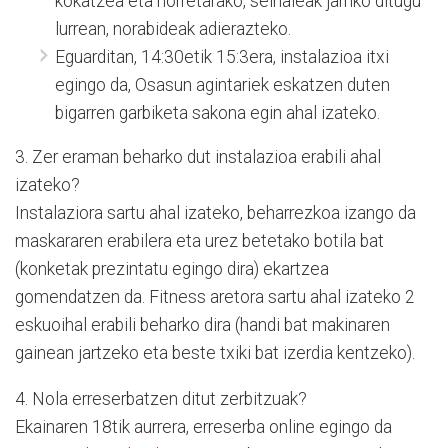
kokatzea eta horretarako, seinaleak jarriko ditugu
lurrean, norabideak adierazteko.
Eguarditan, 14:30etik 15:3era, instalazioa itxi
egingo da, Osasun agintariek eskatzen duten
bigarren garbiketa sakona egin ahal izateko.
3. Zer eraman beharko dut instalazioa erabili ahal
izateko?
Instalaziora sartu ahal izateko, beharrezkoa izango da
maskararen erabilera eta urez betetako botila bat
(konketak prezintatu egingo dira) ekartzea
gomendatzen da. Fitness aretora sartu ahal izateko 2
eskuoihal erabili beharko dira (handi bat makinaren
gainean jartzeko eta beste txiki bat izerdia kentzeko).
4. Nola erreserbatzen ditut zerbitzuak?
Ekainaren 18tik aurrera, erreserba online egingo da