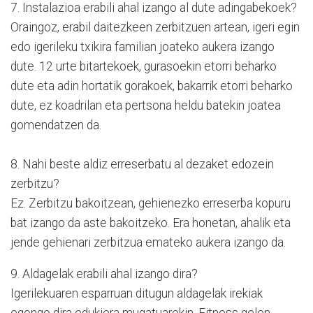
7. Instalazioa erabili ahal izango al dute adingabekoek?
Oraingoz, erabil daitezkeen zerbitzuen artean, igeri egin
edo igerileku txikira familian joateko aukera izango
dute. 12 urte bitartekoek, gurasoekin etorri beharko
dute eta adin hortatik gorakoek, bakarrik etorri beharko
dute, ez koadrilan eta pertsona heldu batekin joatea
gomendatzen da.
8. Nahi beste aldiz erreserbatu al dezaket edozein
zerbitzu?
Ez. Zerbitzu bakoitzean, gehienezko erreserba kopuru
bat izango da aste bakoitzeko. Era honetan, ahalik eta
jende gehienari zerbitzua emateko aukera izango da.
9. Aldagelak erabili ahal izango dira?
Igerilekuaren esparruan ditugun aldagelak irekiak