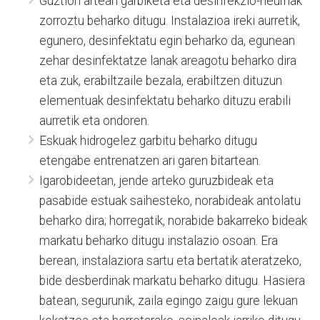
Guztion artean garbiketa eta desinfekzio-neurriak
zorroztu beharko ditugu. Instalazioa ireki aurretik,
egunero, desinfektatu egin beharko da, egunean
zehar desinfektatze lanak areagotu beharko dira
eta zuk, erabiltzaile bezala, erabiltzen dituzun
elementuak desinfektatu beharko dituzu erabili
aurretik eta ondoren.
Eskuak hidrogelez garbitu beharko ditugu
etengabe entrenatzen ari garen bitartean.
Igarobideetan, jende arteko guruzbideak eta
pasabide estuak saihesteko, norabideak antolatu
beharko dira; horregatik, norabide bakarreko bideak
markatu beharko ditugu instalazio osoan. Era
berean, instalaziora sartu eta bertatik ateratzeko,
bide desberdinak markatu beharko ditugu. Hasiera
batean, segurunik, zaila egingo zaigu gure lekuan