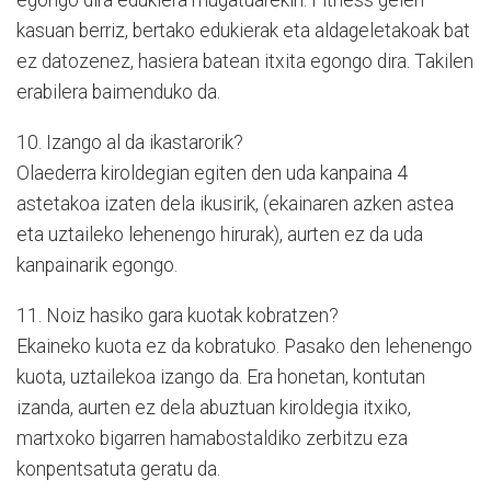
egongo dira edukiera mugatuarekin. Fitness gelen
kasuan berriz, bertako edukierak eta aldageletakoak bat
ez datozenez, hasiera batean itxita egongo dira. Takilen
erabilera baimenduko da.
10. Izango al da ikastarorik?
Olaederra kiroldegian egiten den uda kanpaina 4
astetakoa izaten dela ikusirik, (ekainaren azken astea
eta uztaileko lehenengo hirurak), aurten ez da uda
kanpainarik egongo.
11. Noiz hasiko gara kuotak kobratzen?
Ekaineko kuota ez da kobratuko. Pasako den lehenengo
kuota, uztailekoa izango da. Era honetan, kontutan
izanda, aurten ez dela abuztuan kiroldegia itxiko,
martxoko bigarren hamabostaldiko zerbitzu eza
konpentsatuta geratu da.