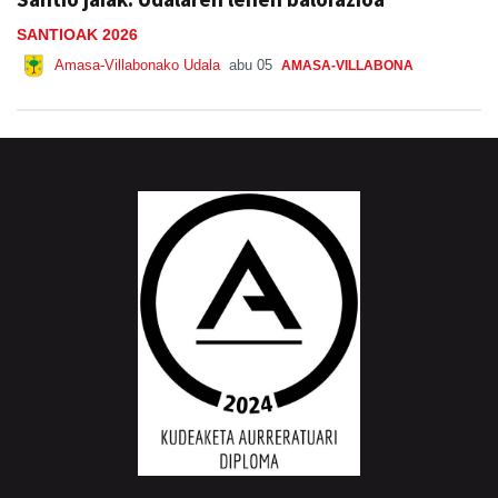
SANTIOAK 2026
Amasa-Villabonako Udala
abu 05
AMASA-VILLABONA