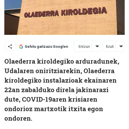
Entzun
Itzuli
Gehitu gaitzazu Googlen
Olaederra kiroldegiko arduradunek,
Udalaren oniritziarekin, Olaederra
kiroldegiko instalazioak ekainaren
22an zabalduko direla jakinarazi
dute, COVID-19aren krisiaren
ondorioz martxotik itxita egon
ondoren.