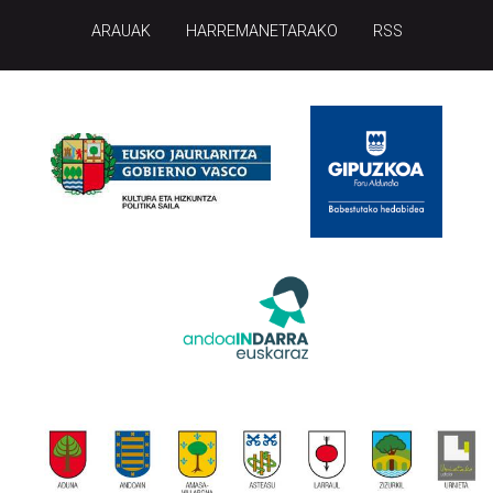
ARAUAK
HARREMANETARAKO
RSS