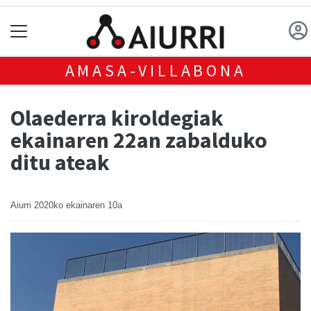
AMASA-VILLABONA
Olaederra kiroldegiak
ekainaren 22an zabalduko
ditu ateak
Aiurri
2020ko ekainaren 10a