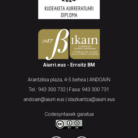
Aiurri.eus - Erroitz BM
Arantzibia plaza, 4-5 behea | ANDOAIN
Tel.: 943 300 732 | Faxa: 943 300 731
andoain@aiurri.eus | idazkaritza@aiurri.eus
Codesyntaxek garatua