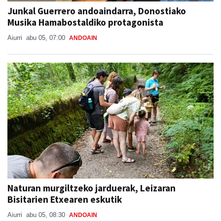
Junkal Guerrero andoaindarra, Donostiako
Musika Hamabostaldiko protagonista
Aiurri
abu 05, 07:00
ANDOAIN
Naturan murgiltzeko jarduerak, Leizaran
Bisitarien Etxearen eskutik
Aiurri
abu 05, 08:30
ANDOAIN