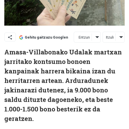
Entzun
Itzuli
Gehitu gaitzazu Googlen
Amasa-Villabonako Udalak martxan
jarritako kontsumo bonoen
kanpainak harrera bikaina izan du
herritarren artean. Arduradunek
jakinarazi dutenez, ia 9.000 bono
saldu dituzte dagoeneko, eta beste
1.000-1.500 bono besterik ez da
geratzen.