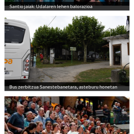
Santio jaiak: Udalaren lehen balorazioa
Bus zerbitzua Sanestebanetara, asteburu honetan