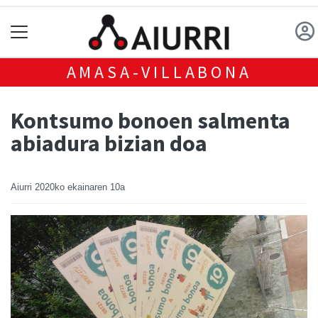
AMASA-VILLABONA
Kontsumo bonoen salmenta
abiadura bizian doa
Aiurri
2020ko ekainaren 10a