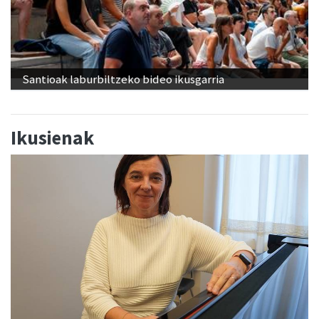
Santioak laburbiltzeko bideo ikusgarria
Ikusienak