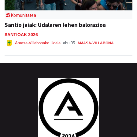
Komunitatea
Santio jaiak: Udalaren lehen balorazioa
SANTIOAK 2026
Amasa-Villabonako Udala
abu 05
AMASA-VILLABONA