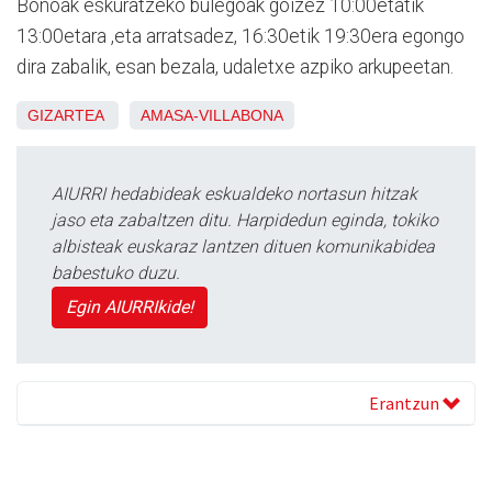
Bonoak eskuratzeko bulegoak goizez 10:00etatik
13:00etara ,eta arratsadez, 16:30etik 19:30era egongo
dira zabalik, esan bezala, udaletxe azpiko arkupeetan.
GIZARTEA
AMASA-VILLABONA
AIURRI hedabideak eskualdeko nortasun hitzak
jaso eta zabaltzen ditu. Harpidedun eginda, tokiko
albisteak euskaraz lantzen dituen komunikabidea
babestuko duzu.
Egin AIURRIkide!
Erantzun