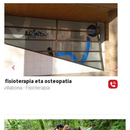
Previous
Next
Amasa kafetegia
Amasa-Villabona
- Gozotegiak