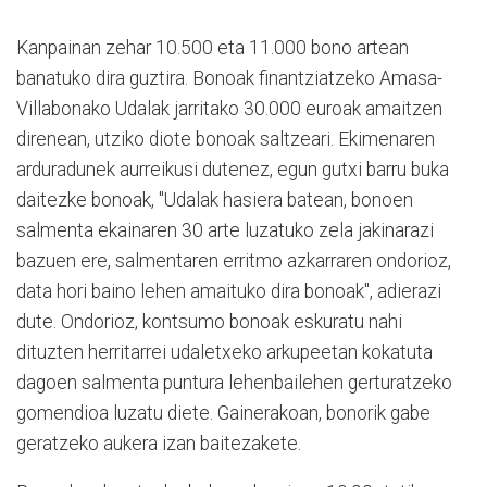
Kanpainan zehar 10.500 eta 11.000 bono artean
banatuko dira guztira. Bonoak finantziatzeko Amasa-
Villabonako Udalak jarritako 30.000 euroak amaitzen
direnean, utziko diote bonoak saltzeari. Ekimenaren
arduradunek aurreikusi dutenez, egun gutxi barru buka
daitezke bonoak, "Udalak hasiera batean, bonoen
salmenta ekainaren 30 arte luzatuko zela jakinarazi
bazuen ere, salmentaren erritmo azkarraren ondorioz,
data hori baino lehen amaituko dira bonoak", adierazi
dute. Ondorioz, kontsumo bonoak eskuratu nahi
dituzten herritarrei udaletxeko arkupeetan kokatuta
dagoen salmenta puntura lehenbailehen gerturatzeko
gomendioa luzatu diete. Gainerakoan, bonorik gabe
geratzeko aukera izan baitezakete.