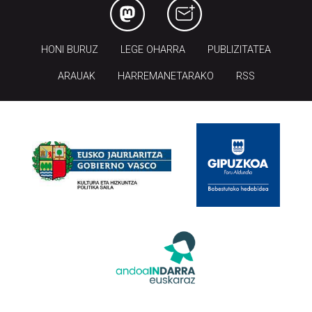
HONI BURUZ
LEGE OHARRA
PUBLIZITATEA
ARAUAK
HARREMANETARAKO
RSS