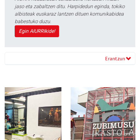
jaso eta zabaltzen ditu. Harpidedun eginda, tokiko
albisteak euskaraz lantzen dituen komunikabidea
babestuko duzu.
Egin AIURRIkide!
Erantzun