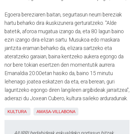
Egoera bereziaren baitan, segurtasun neurri bereziak
hartu beharko dira ikuskizunera gerturatzeko. "Alde
batetik, aforoa mugatua izango da, eta 80 lagun baino
ezin izango dira elizan sartu. Musukoa edo maskara
jantzita eraman beharko da, elizara sartzeko eta
ateratzeko garaian, baina kentzeko aukera egongo da
nor bere tokian esertzen den momentutik aurrera.
Emanaldia 20:00etan hasiko da, baino 15 minutu
lehenago joatea eskatzen da eta, era berean, guri
laguntzeko egongo diren langileen argibideak jarraitzea",
adierazi du Joxean Cubero, kultura saileko arduradunak.
KULTURA
AMASA-VILLABONA
AIURRI hedabideak eskualdeko nortasun hitzak