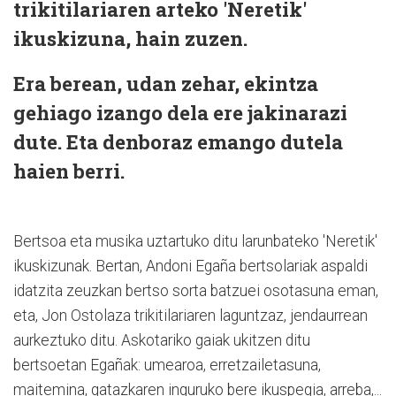
trikitilariaren arteko 'Neretik'
ikuskizuna, hain zuzen.
Era berean, udan zehar, ekintza
gehiago izango dela ere jakinarazi
dute. Eta denboraz emango dutela
haien berri.
Bertsoa eta musika uztartuko ditu larunbateko 'Neretik'
ikuskizunak. Bertan, Andoni Egaña bertsolariak aspaldi
idatzita zeuzkan bertso sorta batzuei osotasuna eman,
eta, Jon Ostolaza trikitilariaren laguntzaz, jendaurrean
aurkeztuko ditu. Askotariko gaiak ukitzen ditu
bertsoetan Egañak: umearoa, erretzailetasuna,
maitemina, gatazkaren inguruko bere ikuspegia, arreba,...