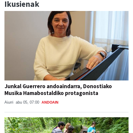
Ikusienak
Junkal Guerrero andoaindarra, Donostiako
Musika Hamabostaldiko protagonista
Aiurri
abu 05, 07:00
ANDOAIN