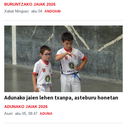
BURUNTZAKO JAIAK 2026
Xabat Minguez
abu 04
ANDOAIN
Adunako jaien lehen txanpa, asteburu honetan
ADUNAKO JAIAK 2026
Aiurri
abu 05, 08:47
ADUNA