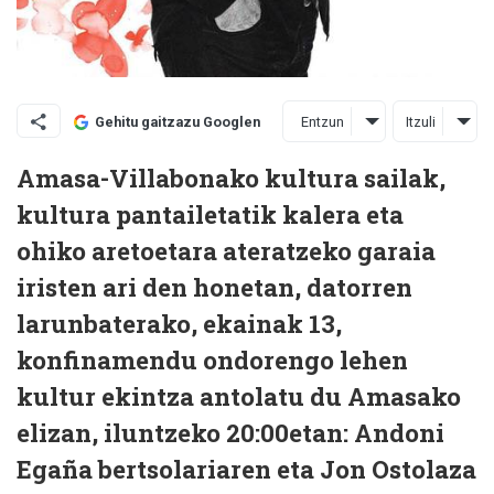
Entzun
Itzuli
Gehitu gaitzazu Googlen
Amasa-Villabonako kultura sailak,
kultura pantailetatik kalera eta
ohiko aretoetara ateratzeko garaia
iristen ari den honetan, datorren
larunbaterako, ekainak 13,
konfinamendu ondorengo lehen
kultur ekintza antolatu du Amasako
elizan, iluntzeko 20:00etan: Andoni
Egaña bertsolariaren eta Jon Ostolaza