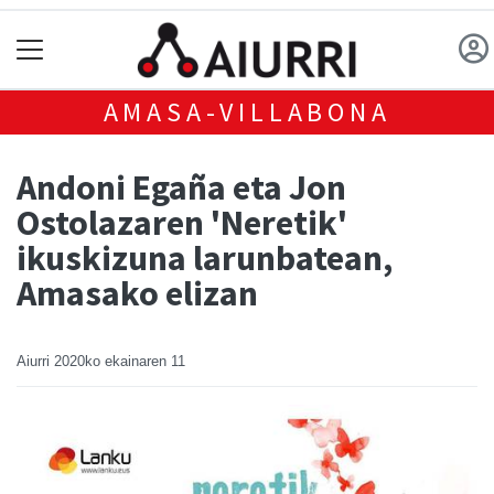
AMASA-VILLABONA
Andoni Egaña eta Jon
Ostolazaren 'Neretik'
ikuskizuna larunbatean,
Amasako elizan
Aiurri
2020ko ekainaren 11