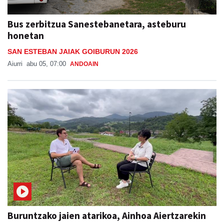
Bus zerbitzua Sanestebanetara, asteburu
honetan
SAN ESTEBAN JAIAK GOIBURUN 2026
Aiurri
abu 05, 07:00
ANDOAIN
Buruntzako jaien atarikoa, Ainhoa Aiertzarekin