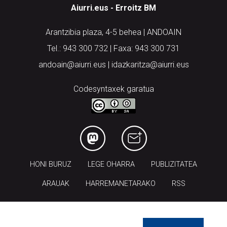
Aiurri.eus - Erroitz BM
Arantzibia plaza, 4-5 behea | ANDOAIN
Tel.: 943 300 732 | Faxa: 943 300 731
andoain@aiurri.eus | idazkaritza@aiurri.eus
Codesyntaxek garatua
HONI BURUZ
LEGE OHARRA
PUBLIZITATEA
ARAUAK
HARREMANETARAKO
RSS