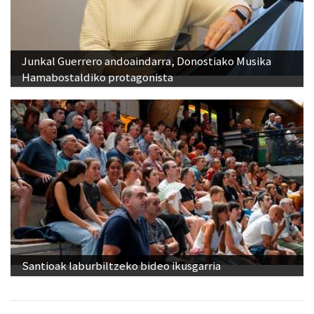
Junkal Guerrero andoaindarra, Donostiako Musika
Hamabostaldiko protagonista
Santioak laburbiltzeko bideo ikusgarria