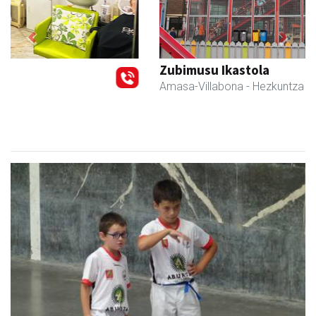
Previous
Next
Zubimusu Ikastola
Amasa-Villabona
- Hezkuntza