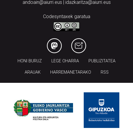
andoain@aiurri.eus | idazkaritza@aiurri.eus
Codesyntaxek garatua
HONI BURUZ
LEGE OHARRA
PUBLIZITATEA
ARAUAK
HARREMANETARAKO
RSS