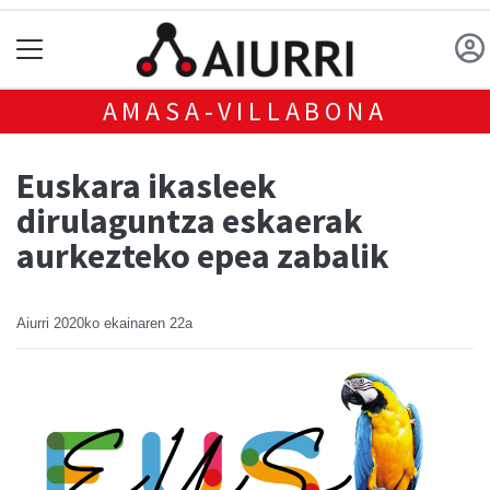
AMASA-VILLABONA
Euskara ikasleek
dirulaguntza eskaerak
aurkezteko epea zabalik
Aiurri
2020ko ekainaren 22a