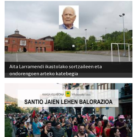
Aita Larramendi ikastolako sortzaileen eta
ondorengoen arteko katebegia