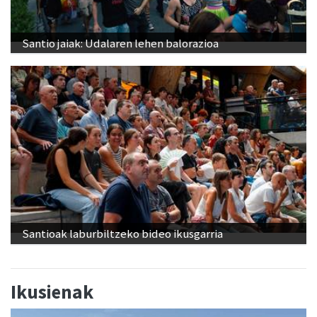
Santio jaiak: Udalaren lehen balorazioa
Santioak laburbiltzeko bideo ikusgarria
Ikusienak