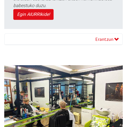
babestuko duzu.
Egin AIURRIkide!
Erantzun