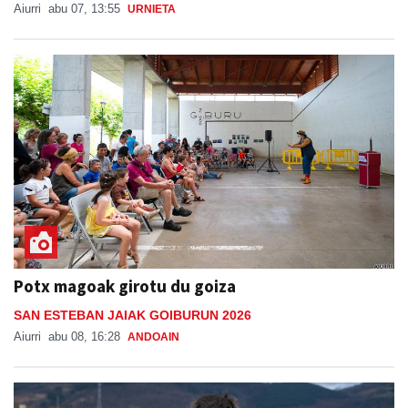
Aiurri
abu 07, 13:55
URNIETA
Potx magoak girotu du goiza
SAN ESTEBAN JAIAK GOIBURUN 2026
Aiurri
abu 08, 16:28
ANDOAIN