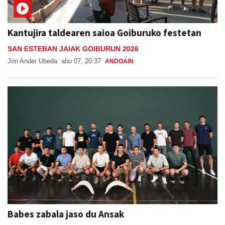
Kantujira taldearen saioa Goiburuko festetan
SAN ESTEBAN JAIAK GOIBURUN 2026
Jon Ander Ubeda
abu 07, 20:37
ANDOAIN
Babes zabala jaso du Ansak