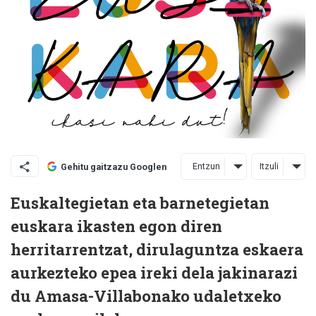
Entzun
Itzuli
Gehitu gaitzazu Googlen
Euskaltegietan eta barnetegietan
euskara ikasten egon diren
herritarrentzat, dirulaguntza eskaera
aurkezteko epea ireki dela jakinarazi
du Amasa-Villabonako udaletxeko