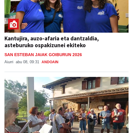
Kantujira, auzo-afaria eta dantzaldia,
asteburuko ospakizunei ekiteko
SAN ESTEBAN JAIAK GOIBURUN 2026
Aiurri
abu 08, 09:31
ANDOAIN