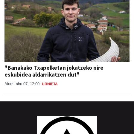
"Banakako Txapelketan jokatzeko nire
eskubidea aldarrikatzen dut"
Aiurri
abu 07, 12:00
URNIETA