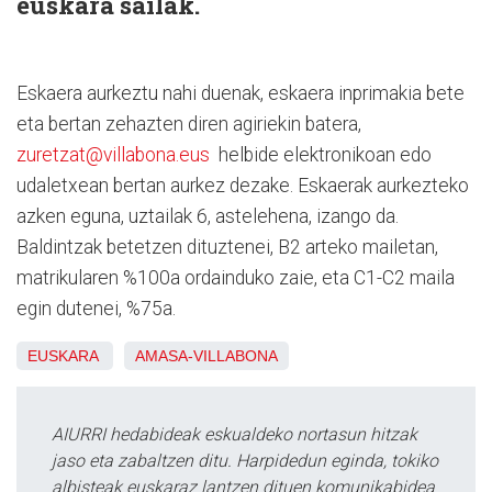
euskara sailak.
Eskaera aurkeztu nahi duenak, eskaera inprimakia bete
eta bertan zehazten diren agiriekin batera,
zuretzat@villabona.eus
helbide elektronikoan edo
udaletxean bertan aurkez dezake. Eskaerak aurkezteko
azken eguna, uztailak 6, astelehena, izango da.
Baldintzak betetzen dituztenei, B2 arteko mailetan,
matrikularen %100a ordainduko zaie, eta C1-C2 maila
egin dutenei, %75a.
EUSKARA
AMASA-VILLABONA
AIURRI hedabideak eskualdeko nortasun hitzak
jaso eta zabaltzen ditu. Harpidedun eginda, tokiko
albisteak euskaraz lantzen dituen komunikabidea