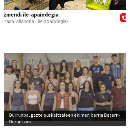
Previous
Next
Sahatsa belar-denda eta dietetika zentrua
Amasa-Villabona
- Belar-denda
Burrunba, gazte euskaltzaleen ekimen berria Beterri-
Buruntzan