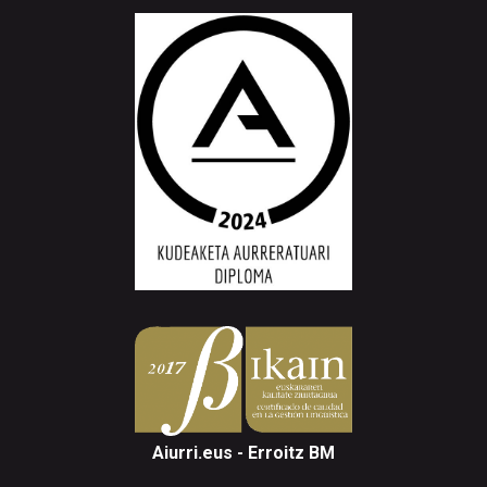
Aiurri.eus - Erroitz BM