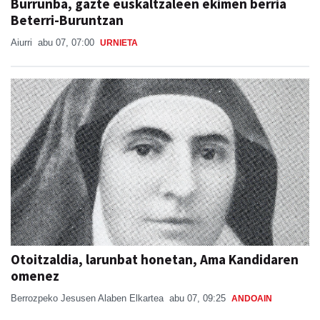
Burrunba, gazte euskaltzaleen ekimen berria
Beterri-Buruntzan
Aiurri
abu 07, 07:00
URNIETA
Otoitzaldia, larunbat honetan, Ama Kandidaren
omenez
Berrozpeko Jesusen Alaben Elkartea
abu 07, 09:25
ANDOAIN