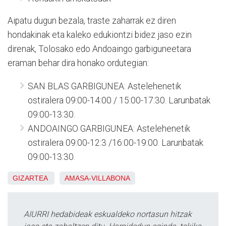
Aipatu dugun bezala, traste zaharrak ez diren
hondakinak eta kaleko edukiontzi bidez jaso ezin
direnak, Tolosako edo Andoaingo garbiguneetara
eraman behar dira honako ordutegian:
SAN BLAS GARBIGUNEA: Astelehenetik
ostiralera 09:00-14:00 / 15:00-17:30. Larunbatak
09:00-13:30.
ANDOAINGO GARBIGUNEA: Astelehenetik
ostiralera 09:00-12:3 /16:00-19:00. Larunbatak
09:00-13:30.
GIZARTEA
AMASA-VILLABONA
AIURRI hedabideak eskualdeko nortasun hitzak