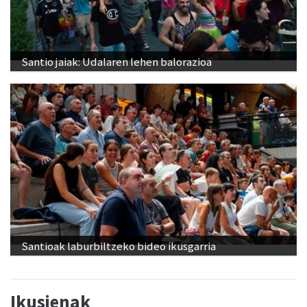
Santio jaiak: Udalaren lehen balorazioa
Santioak laburbiltzeko bideo ikusgarria
Ikusienak