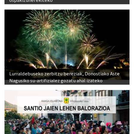
Lurraldebuseko zerbitzu bereziak, Donostiako Aste
Nagusiko su-artifizialez gozatu ahal izateko