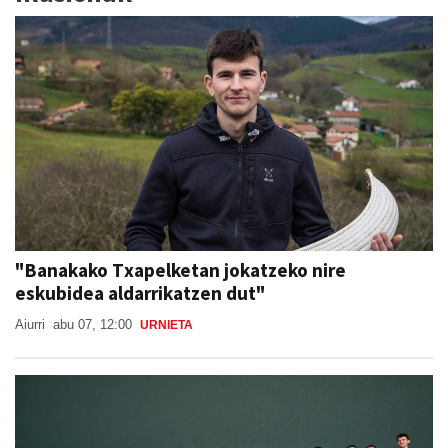
"Banakako Txapelketan jokatzeko nire
eskubidea aldarrikatzen dut"
Aiurri
abu 07, 12:00
URNIETA