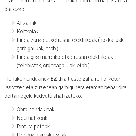
Traste zaharren bilketan honako hondakin hauek atera
daitezke:
Altzariak
Koltxoiak
Linea zuriko etxetresna elektrikoak (hozkailuak,
garbigailuak, etab.)
Linea gris-marroiko etxetresna elektrikoak
(telebistak, ordenagailuak, etab.)
Honako hondakinak
EZ
dira traste zaharren bilketan
jasotzen eta zuzenean garbigunera eraman behar dira
bertan egoki kudeatu ahal izateko:
Obra-hondakinak
Neumatikoak
Pintura poteak
Hondakin arriskutsuak