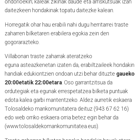
ondorioekin; kaleak zikinak daude eta arriskutsuak izan
daitezkeen hondakinak topatu daitezke kalean.
Horregatik ohar hau erabili nahi dugu herritarrei traste
zaharren bilketaren erabilera egokia zein den
gogorarazteko.
Villabonan traste zaharrak ateratzeko
eguna asteazkenetan izaten da, erabiltzaileek hondakin
handiak edukiontzien ondoan utzi behar dituzte
gaueko
20:00etatik 22:00etara
. Oso garrantzitsua da
ordutegiak eta egunak errespetatzea bilketa puntuak
edota kalea garbi mantentzeko. Aldez aurretik eskaera
Tolosaldeko mankomunitatera deituz (943 67 62 16)
edo web orriko eskaera orria betez egin behar da
(www.tolosaldekomankomunitatea.eus).