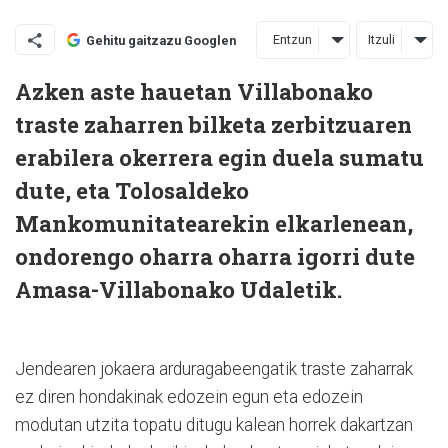
Entzun
Itzuli
Gehitu gaitzazu Googlen
Azken aste hauetan Villabonako
traste zaharren bilketa zerbitzuaren
erabilera okerrera egin duela sumatu
dute, eta Tolosaldeko
Mankomunitatearekin elkarlenean,
ondorengo oharra oharra igorri dute
Amasa-Villabonako Udaletik.
Jendearen jokaera arduragabeengatik traste zaharrak
ez diren hondakinak edozein egun eta edozein
modutan utzita topatu ditugu kalean horrek dakartzan