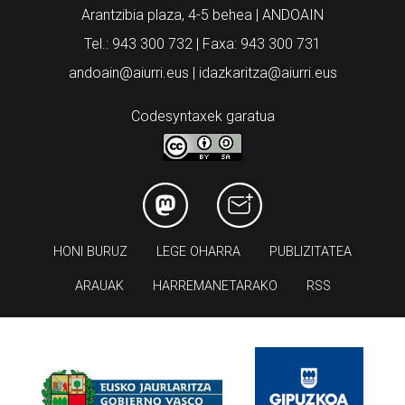
Arantzibia plaza, 4-5 behea | ANDOAIN
Tel.: 943 300 732 | Faxa: 943 300 731
andoain@aiurri.eus | idazkaritza@aiurri.eus
Codesyntaxek garatua
HONI BURUZ
LEGE OHARRA
PUBLIZITATEA
ARAUAK
HARREMANETARAKO
RSS