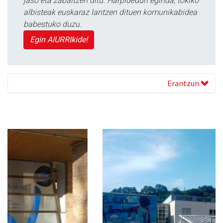
jaso eta zabaltzen ditu. Harpidedun eginda, tokiko
albisteak euskaraz lantzen dituen komunikabidea
babestuko duzu.
Egin AIURRIkide!
Erantzun