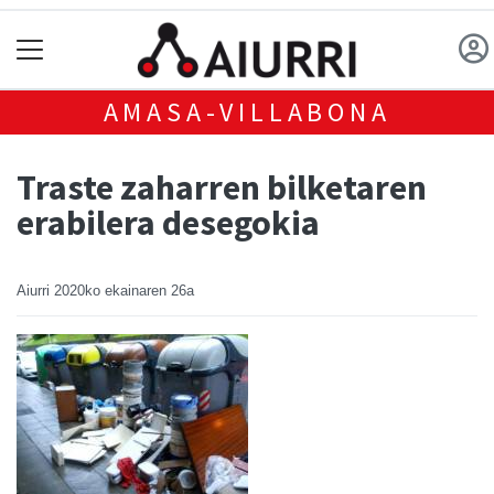
AMASA-VILLABONA
Traste zaharren bilketaren
erabilera desegokia
Aiurri
2020ko ekainaren 26a