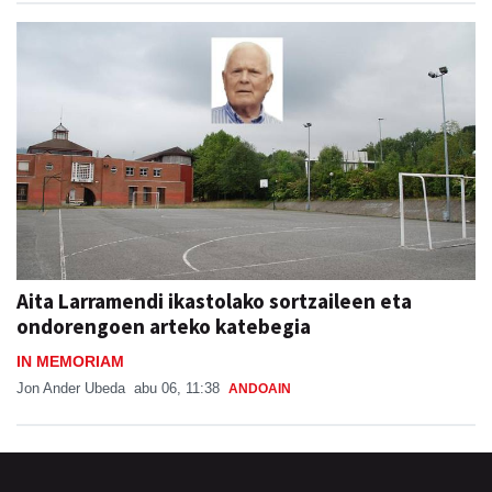
Aita Larramendi ikastolako sortzaileen eta
ondorengoen arteko katebegia
IN MEMORIAM
Jon Ander Ubeda
abu 06, 11:38
ANDOAIN