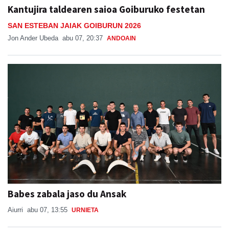
Kantujira taldearen saioa Goiburuko festetan
SAN ESTEBAN JAIAK GOIBURUN 2026
Jon Ander Ubeda
abu 07, 20:37
ANDOAIN
Babes zabala jaso du Ansak
Aiurri
abu 07, 13:55
URNIETA