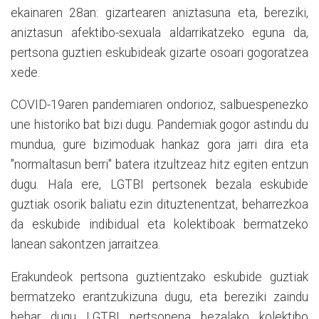
ekainaren 28an: gizartearen aniztasuna eta, bereziki,
aniztasun afektibo-sexuala aldarrikatzeko eguna da,
pertsona guztien eskubideak gizarte osoari gogoratzea
xede.
COVID-19aren pandemiaren ondorioz, salbuespenezko
une historiko bat bizi dugu. Pandemiak gogor astindu du
mundua, gure bizimoduak hankaz gora jarri dira eta
"normaltasun berri" batera itzultzeaz hitz egiten entzun
dugu. Hala ere, LGTBI pertsonek bezala eskubide
guztiak osorik baliatu ezin dituztenentzat, beharrezkoa
da eskubide indibidual eta kolektiboak bermatzeko
lanean sakontzen jarraitzea.
Erakundeok pertsona guztientzako eskubide guztiak
bermatzeko erantzukizuna dugu, eta bereziki zaindu
behar dugu LGTBI pertsonena bezalako kolektibo