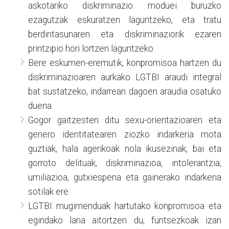
askotariko diskriminazio moduei buruzko
ezagutzak eskuratzen laguntzeko, eta tratu
berdintasunaren eta diskriminaziorik ezaren
printzipio hori lortzen laguntzeko.
Bere eskumen-eremutik, konpromisoa hartzen du
diskriminazioaren aurkako LGTBI araudi integral
bat sustatzeko, indarrean dagoen araudia osatuko
duena.
Gogor gaitzesten ditu sexu-orientazioaren eta
genero identitatearen ziozko indarkeria mota
guztiak, hala agerikoak nola ikusezinak, bai eta
gorroto delituak, diskriminazioa, intolerantzia,
umiliazioa, gutxiespena eta gainerako indarkeria
sotilak ere.
LGTBI mugimenduak hartutako konpromisoa eta
egindako lana aitortzen du, funtsezkoak izan