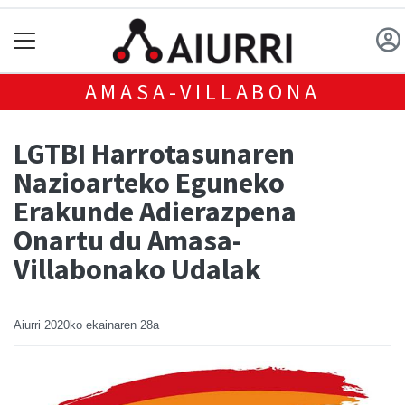
AMASA-VILLABONA
LGTBI Harrotasunaren
Nazioarteko Eguneko
Erakunde Adierazpena
Onartu du Amasa-
Villabonako Udalak
Aiurri
2020ko ekainaren 28a