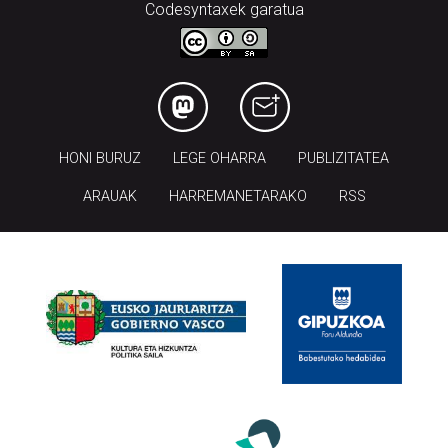
Codesyntaxek garatua
HONI BURUZ
LEGE OHARRA
PUBLIZITATEA
ARAUAK
HARREMANETARAKO
RSS