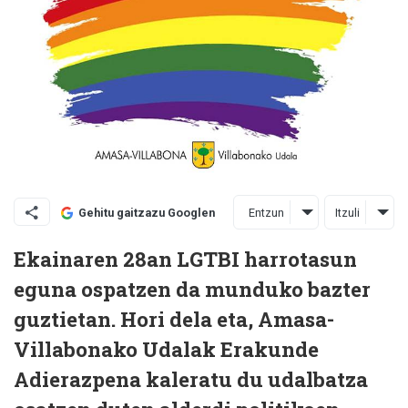
Entzun
Itzuli
Gehitu gaitzazu Googlen
Ekainaren 28an LGTBI harrotasun
eguna ospatzen da munduko bazter
guztietan. Hori dela eta, Amasa-
Villabonako Udalak Erakunde
Adierazpena kaleratu du udalbatza