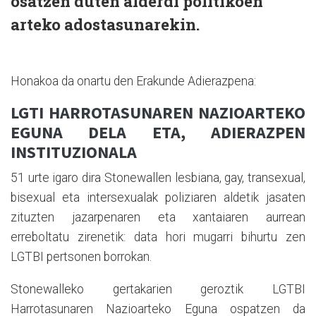
osatzen duten alderdi politikoen
arteko adostasunarekin.
Honakoa da onartu den Erakunde Adierazpena:
LGTI HARROTASUNAREN NAZIOARTEKO
EGUNA DELA ETA, ADIERAZPEN
INSTITUZIONALA
51 urte igaro dira Stonewallen lesbiana, gay, transexual,
bisexual eta intersexualak poliziaren aldetik jasaten
zituzten jazarpenaren eta xantaiaren aurrean
erreboltatu zirenetik: data hori mugarri bihurtu zen
LGTBI pertsonen borrokan.
Stonewalleko gertakarien geroztik LGTBI
Harrotasunaren Nazioarteko Eguna ospatzen da