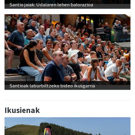
Santio jaiak: Udalaren lehen balorazioa
Santioak laburbiltzeko bideo ikusgarria
Ikusienak