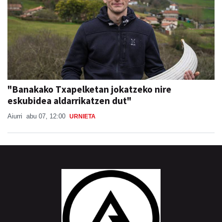
"Banakako Txapelketan jokatzeko nire
eskubidea aldarrikatzen dut"
Aiurri
abu 07, 12:00
URNIETA