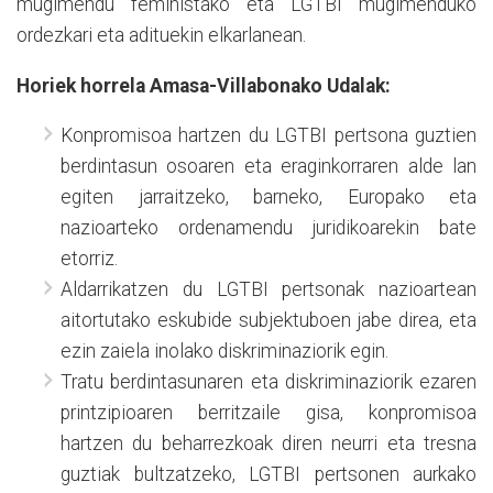
mugimendu feministako eta LGTBI mugimenduko
ordezkari eta adituekin elkarlanean.
Horiek horrela Amasa-Villabonako Udalak:
Konpromisoa hartzen du LGTBI pertsona guztien
berdintasun osoaren eta eraginkorraren alde lan
egiten jarraitzeko, barneko, Europako eta
nazioarteko ordenamendu juridikoarekin bate
etorriz.
Aldarrikatzen du LGTBI pertsonak nazioartean
aitortutako eskubide subjektuboen jabe direa, eta
ezin zaiela inolako diskriminaziorik egin.
Tratu berdintasunaren eta diskriminaziorik ezaren
printzipioaren berritzaile gisa, konpromisoa
hartzen du beharrezkoak diren neurri eta tresna
guztiak bultzatzeko, LGTBI pertsonen aurkako