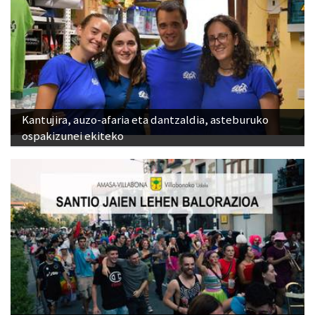
Kantujira, auzo-afaria eta dantzaldia, asteburuko
ospakizunei ekiteko