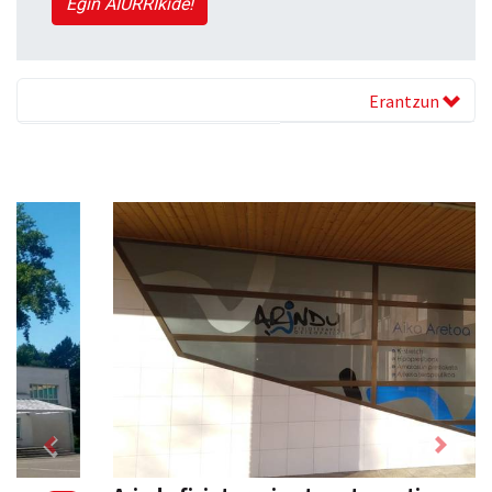
Egin AIURRIkide!
Erantzun
Previous
Next