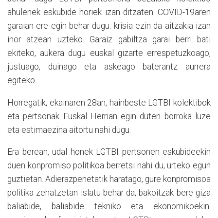
ahulenek eskubide horiek izan ditzaten. COVID-19aren
garaian ere egin behar dugu: krisia ezin da aitzakia izan
inor atzean uzteko. Garaiz gabiltza garai berri bati
ekiteko, aukera dugu euskal gizarte errespetuzkoago,
justuago, duinago eta askeago baterantz aurrera
egiteko.
Horregatik, ekainaren 28an, hainbeste LGTBI kolektibok
eta pertsonak Euskal Herrian egin duten borroka luze
eta estimaezina aitortu nahi dugu.
Era berean, udal honek LGTBI pertsonen eskubideekin
duen konpromiso politikoa berretsi nahi du, urteko egun
guztietan. Adierazpenetatik haratago, gure konpromisoa
politika zehatzetan islatu behar da, bakoitzak bere giza
baliabide, baliabide tekniko eta ekonomikoekin: