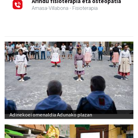
Arindu fisioterapia eta osteopatia
Amasa-Villabona
- Fisioterapia
Adinekoei omenaldia Adunako plazan