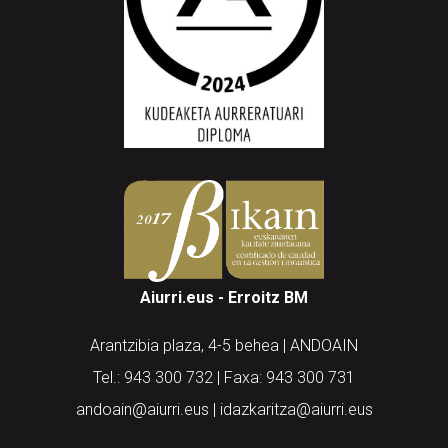
Aiurri.eus - Erroitz BM
Arantzibia plaza, 4-5 behea | ANDOAIN
Tel.: 943 300 732 | Faxa: 943 300 731
andoain@aiurri.eus | idazkaritza@aiurri.eus