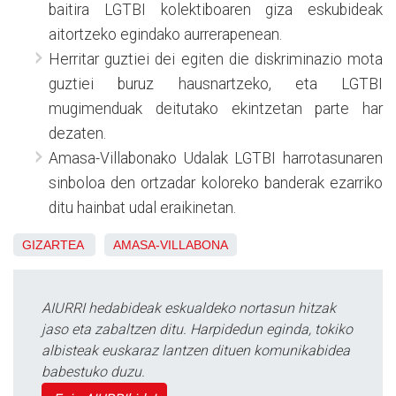
baitira LGTBI kolektiboaren giza eskubideak
aitortzeko egindako aurrerapenean.
Herritar guztiei dei egiten die diskriminazio mota
guztiei buruz hausnartzeko, eta LGTBI
mugimenduak deitutako ekintzetan parte har
dezaten.
Amasa-Villabonako Udalak LGTBI harrotasunaren
sinboloa den ortzadar koloreko banderak ezarriko
ditu hainbat udal eraikinetan.
GIZARTEA
AMASA-VILLABONA
AIURRI hedabideak eskualdeko nortasun hitzak
jaso eta zabaltzen ditu. Harpidedun eginda, tokiko
albisteak euskaraz lantzen dituen komunikabidea
babestuko duzu.