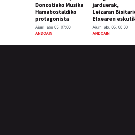
Donostiako Musika
jarduerak,
Hamabostaldiko
Leizaran Bisitar
protagonista
Etxearen eskuti
Aiurri
abu 05, 07:00
Aiurri
abu 05, 08:30
ANDOAIN
ANDOAIN