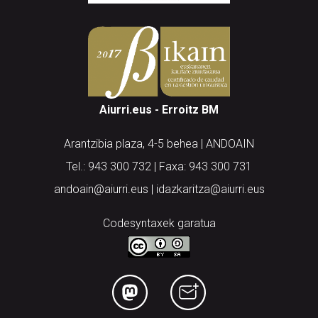
Aiurri.eus - Erroitz BM
Arantzibia plaza, 4-5 behea | ANDOAIN
Tel.: 943 300 732 | Faxa: 943 300 731
andoain@aiurri.eus | idazkaritza@aiurri.eus
Codesyntaxek garatua