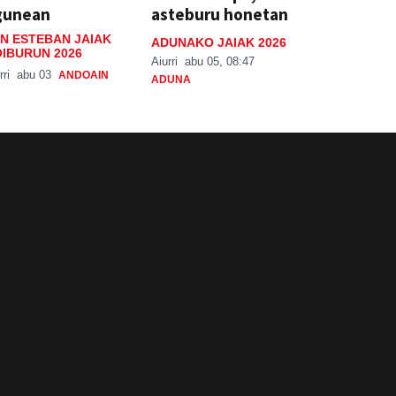
gunean
asteburu honetan
N ESTEBAN JAIAK
ADUNAKO JAIAK 2026
IBURUN 2026
Aiurri
abu 05, 08:47
rri
abu 03
ANDOAIN
ADUNA