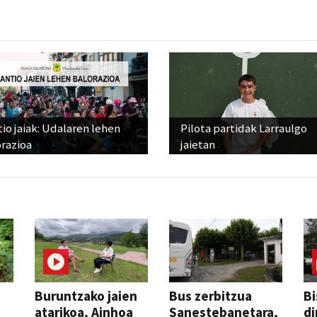
io jaiak: Udalaren lehen
Pilota partidak Larraulgo
razioa
jaietan
Buruntzako jaien
Bus zerbitzua
Bi
atarikoa, Ainhoa
Sanestebanetara,
di