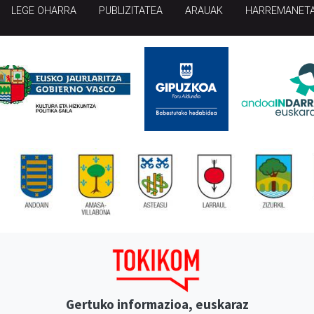
LEGE OHARRA
PUBLIZITATEA
ARAUAK
HARREMANET
Gertuko informazioa, euskaraz