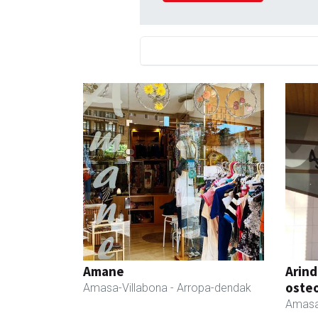
Amane
Arind
oste
Amasa-Villabona
- Arropa-dendak
Amasa