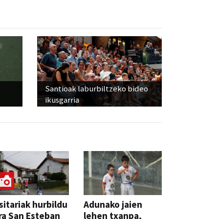
Santioak laburbiltzeko bideo
ikusgarria
sitariak hurbildu
Adunako jaien
ra San Esteban
lehen txanpa,