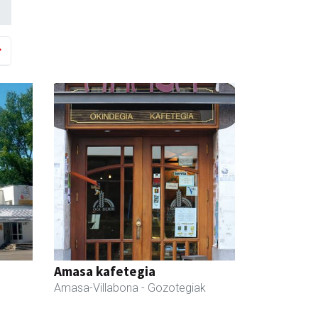
Amasa kafetegia
Amasa-Villabona
- Gozotegiak