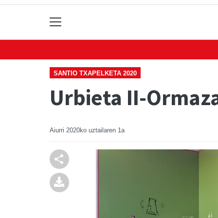
SANTIO TXAPELKETA 2020
Urbieta II-Ormaza
Aiurri
2020ko uztailaren 1a