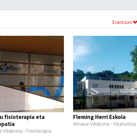
Erantzun
u fisioterapia eta
Fleming Herri Eskola
opatia
Amasa-Villabona
- Hezkuntza
-Villabona
- Fisioterapia