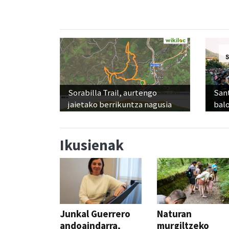
Sorabilla Trail, aurtengo
Sant
jaietako berrikuntza nagusia
balo
Ikusienak
Junkal Guerrero
Naturan
andoaindarra,
murgiltzeko