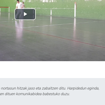
ortasun hitzak jaso eta zabaltzen ditu. Harpidedun eginda,
tzen dituen komunikabidea babestuko duzu.