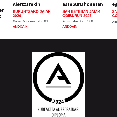
Aiertzarekin
asteburu honetan
e
ien
BURUNTZAKO JAIAK
SAN ESTEBAN JAIAK
SA
k
2026
GOIBURUN 2026
GO
Xabat Minguez
abu 04
Aiurri
abu 05, 07:00
Aiu
ANDOAIN
ANDOAIN