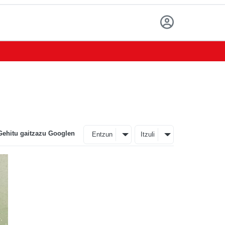
Gehitu gaitzazu Googlen
Entzun
Itzuli