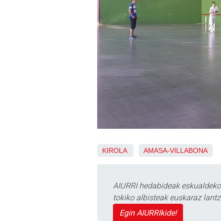
KIROLA
AMASA-VILLABONA
AIURRI hedabideak eskualdeko n
tokiko albisteak euskaraz lan
Egin AIURRIkide!