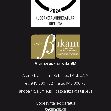
Aiurri.eus - Erroitz BM
Arantzibia plaza, 4-5 behea | ANDOAIN
Tel.: 943 300 732 | Faxa: 943 300 731
andoain@aiurri.eus | idazkaritza@aiurri.eus
Codesyntaxek garatua