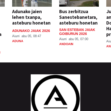
Adunako jaien
Bus zerbitzua
Ju
lehen txanpa,
Sanestebanetara,
an
asteburu honetan
asteburu honetan
Do
H
SAN ESTEBAN JAIAK
ADUNAKO JAIAK 2026
a
pr
GOIBURUN 2026
Aiurri
abu 05, 08:47
Aiurri
abu 05, 07:00
ADUNA
Aiu
ANDOAIN
AN
N