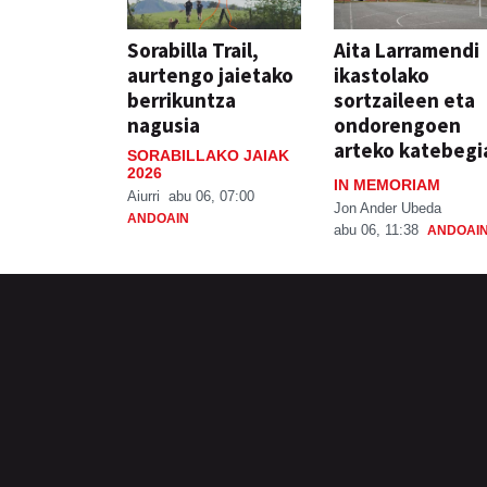
Sorabilla Trail,
Aita Larramendi
aurtengo jaietako
ikastolako
berrikuntza
sortzaileen eta
nagusia
ondorengoen
arteko katebegi
SORABILLAKO JAIAK
2026
IN MEMORIAM
Aiurri
abu 06, 07:00
Jon Ander Ubeda
ANDOAIN
abu 06, 11:38
ANDOAI