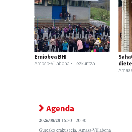
Erniobea BHI
Sahat
diete
Amasa-Villabona
- Hezkuntza
Amasa
Agenda
2026/08/28
16:30 - 20:30
Gureako erakusgela, Amasa-Villabona