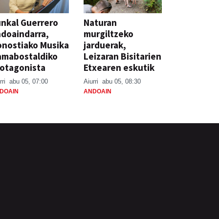
nkal Guerrero
Naturan
doaindarra,
murgiltzeko
nostiako Musika
jarduerak,
amabostaldiko
Leizaran Bisitarien
otagonista
Etxearen eskutik
rri
abu 05, 07:00
Aiurri
abu 05, 08:30
DOAIN
ANDOAIN