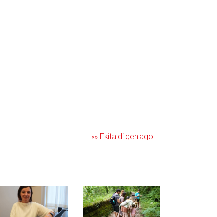
»» Ekitaldi gehiago