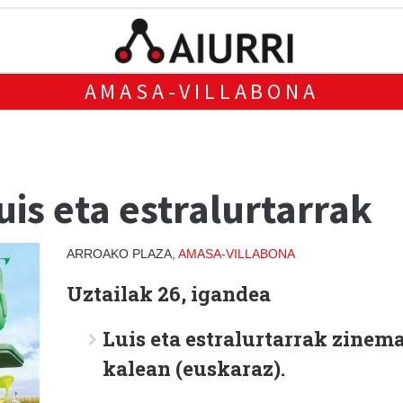
AMASA-VILLABONA
is eta estralurtarrak
ARROAKO PLAZA,
AMASA-VILLABONA
Uztailak 26, igandea
Luis eta estralurtarrak
zinem
kalean (euskaraz).