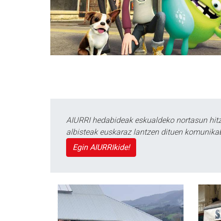
AIURRI hedabideak eskualdeko nortasun hitza
albisteak euskaraz lantzen dituen komunika
Egin AIURRIkide!