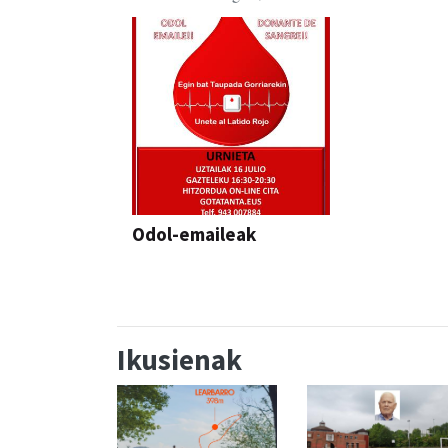
Odol-emaileak
Ikusienak