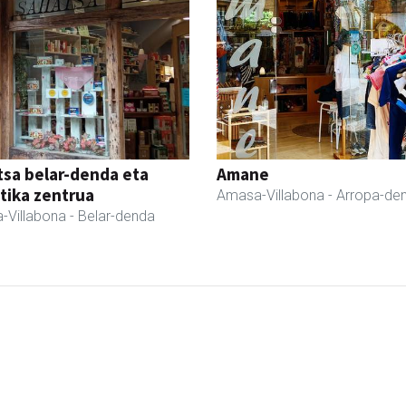
sa belar-denda eta
Amane
tika zentrua
Amasa-Villabona
- Arropa-de
-Villabona
- Belar-denda