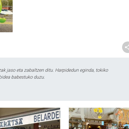
k jaso eta zabaltzen ditu. Harpidedun eginda, tokiko
bidea babestuko duzu.