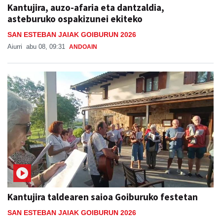
Kantujira, auzo-afaria eta dantzaldia,
asteburuko ospakizunei ekiteko
SAN ESTEBAN JAIAK GOIBURUN 2026
Aiurri
abu 08, 09:31
ANDOAIN
Kantujira taldearen saioa Goiburuko festetan
SAN ESTEBAN JAIAK GOIBURUN 2026