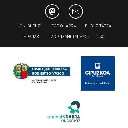
HONI BURUZ
LEGE OHARRA
PUBLIZITATEA
ARAUAK
HARREMANETARAKO
RSS