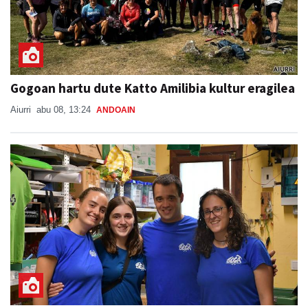
Gogoan hartu dute Katto Amilibia kultur eragilea
Aiurri
abu 08, 13:24
ANDOAIN