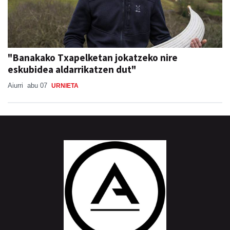
"Banakako Txapelketan jokatzeko nire
eskubidea aldarrikatzen dut"
Aiurri
abu 07
URNIETA