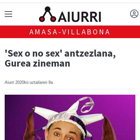
AMASA-VILLABONA
'Sex o no sex' antzezlana,
Gurea zineman
Aiurri
2020ko uztailaren 9a