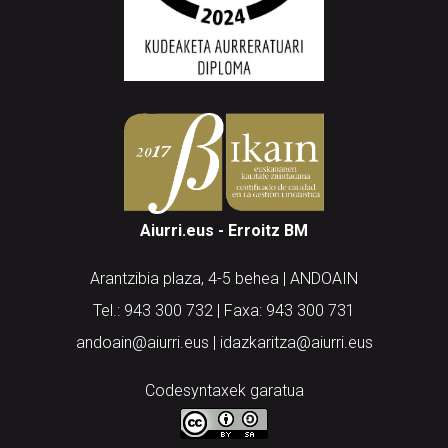
Aiurri.eus - Erroitz BM
Arantzibia plaza, 4-5 behea | ANDOAIN
Tel.: 943 300 732 | Faxa: 943 300 731
andoain@aiurri.eus | idazkaritza@aiurri.eus
Codesyntaxek garatua