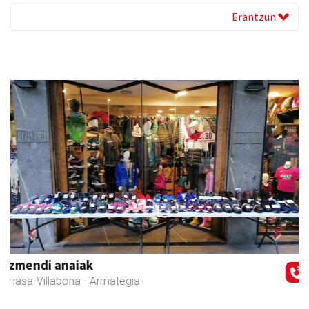
Erantzun
Previous
Next
Iraola aholkularitza
Amasa-Villabona
- Abokatuak