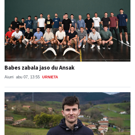
Babes zabala jaso du Ansak
Aiurri
abu 07, 13:55
URNIETA