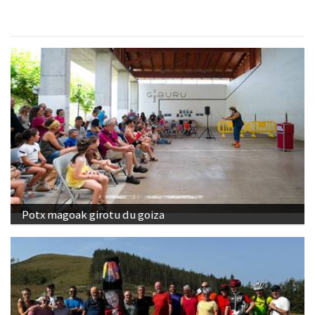
Potx magoak girotu du goiza