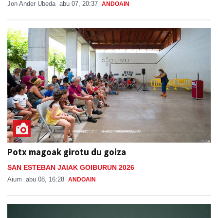
Jon Ander Ubeda
abu 07, 20:37
ANDOAIN
Potx magoak girotu du goiza
SAN ESTEBAN JAIAK GOIBURUN 2026
Aiurri
abu 08, 16:28
ANDOAIN