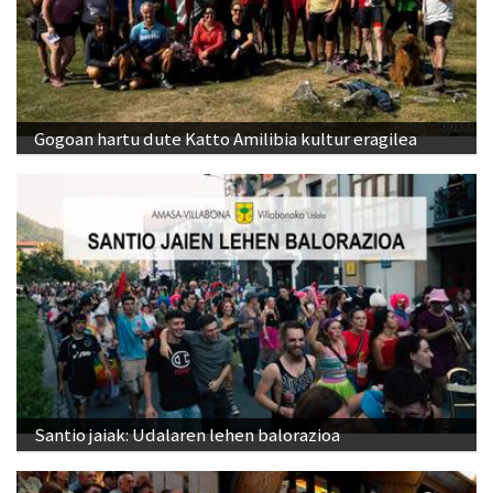
Gogoan hartu dute Katto Amilibia kultur eragilea
Santio jaiak: Udalaren lehen balorazioa