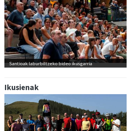
Santioak laburbiltzeko bideo ikusgarria
Ikusienak