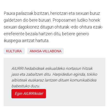
Pauxa pailazoak bizitzari, heriotzari eta sexuari buruz
galdetzen dio bere buruari. Proposamen ludiko honek
sexuari dagokionez ditugun ohiturak -edo ohitura ezak-
erreferente bezala hartzen ditu, betiere genero
ikuspegia aintzat hartuta.
KULTURA
AMASA-VILLABONA
AIURRI hedabideak eskualdeko nortasun hitzak
jaso eta zabaltzen ditu. Harpidedun eginda, tokiko
albisteak euskaraz lantzen dituen komunikabidea
babestuko duzu.
Egin AIURRIkide!