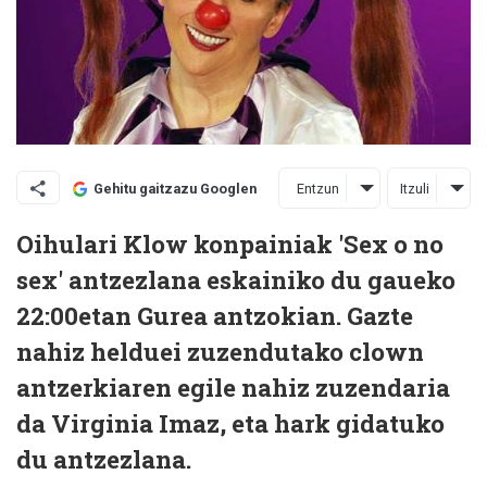
Entzun
Itzuli
Gehitu gaitzazu Googlen
Oihulari Klow konpainiak 'Sex o no
sex' antzezlana eskainiko du gaueko
22:00etan Gurea antzokian. Gazte
nahiz helduei zuzendutako clown
antzerkiaren egile nahiz zuzendaria
da Virginia Imaz, eta hark gidatuko
du antzezlana.