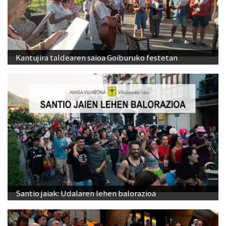
Kantujira taldearen saioa Goiburuko festetan
Santio jaiak: Udalaren lehen balorazioa