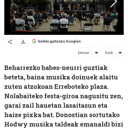
Gehitu gaitzazu Googlen
Entzun
Itzuli
Beharrezko babes-neurri guztiak
beteta, baina musika doinuek alaitu
zuten atzokoan Erreboteko plaza.
Nolabaiteko festa-giroa nagusitu zen,
garai zail hauetan lasaitasun eta
haize pixka bat. Donostian sortutako
Hodwy musika taldeak emanaldi bizi