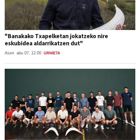
"Banakako Txapelketan jokatzeko nire
eskubidea aldarrikatzen dut"
Aiurri
abu 07, 12:00
URNIETA