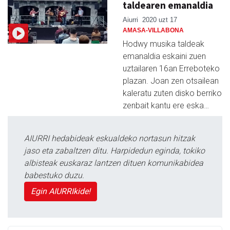
taldearen emanaldia
Aiurri
2020 uzt 17
AMASA-VILLABONA
Hodwy musika taldeak
emanaldia eskaini zuen
uztailaren 16an Erreboteko
plazan. Joan zen otsailean
kaleratu zuten disko berriko
zenbait kantu ere eska…
AIURRI hedabideak eskualdeko nortasun hitzak
jaso eta zabaltzen ditu. Harpidedun eginda, tokiko
albisteak euskaraz lantzen dituen komunikabidea
babestuko duzu.
Egin AIURRIkide!