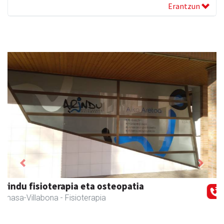
Erantzun
Previous
Next
Fleming Herri Eskola
Amasa-Villabona
- Hezkuntza