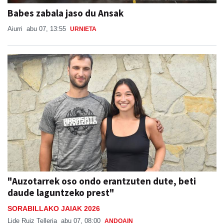
Babes zabala jaso du Ansak
Aiurri
abu 07, 13:55
URNIETA
"Auzotarrek oso ondo erantzuten dute, beti
daude laguntzeko prest"
SORABILLAKO JAIAK 2026
Lide Ruiz Telleria
abu 07, 08:00
ANDOAIN