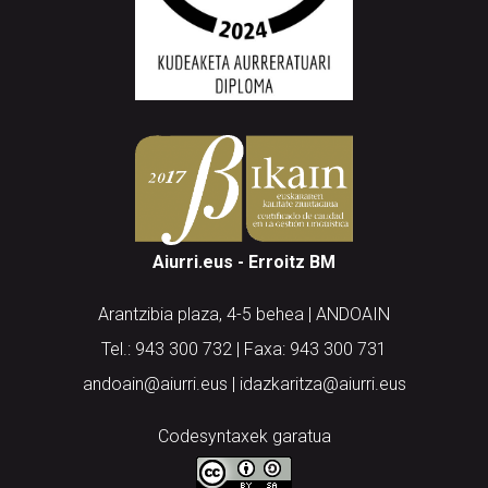
Aiurri.eus - Erroitz BM
Arantzibia plaza, 4-5 behea | ANDOAIN
Tel.: 943 300 732 | Faxa: 943 300 731
andoain@aiurri.eus | idazkaritza@aiurri.eus
Codesyntaxek garatua