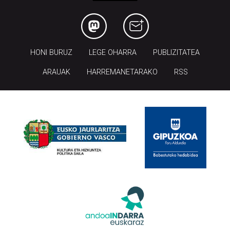
HONI BURUZ
LEGE OHARRA
PUBLIZITATEA
ARAUAK
HARREMANETARAKO
RSS