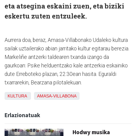
eta atsegina eskaini zuen, eta biziki
eskertu zuten entzuleek.
Aurrera doa, beraz, Amasa-Villabonako Udaleko kultura
sailak uztailerako abian jarritako kultur egitarau berezia.
Markeliñe antzerki taldearen txanda izango da
gaurkoan: Psike helduentzako kale antzerkia eskainiko
dute Erreboteko plazan, 22:30ean hasita. Eguraldi
txarrarekin, Bearzana pilotalekuan.
KULTURA
AMASA-VILLABONA
Erlazionatuak
Hodwy musika