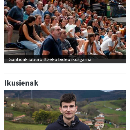
Santioak laburbiltzeko bideo ikusgarria
Ikusienak