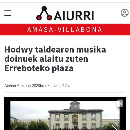
AMASA-VILLABONA
Hodwy taldearen musika
doinuek alaitu zuten
Erreboteko plaza
Ainhoa Arozena
2020ko uztailaren 17a