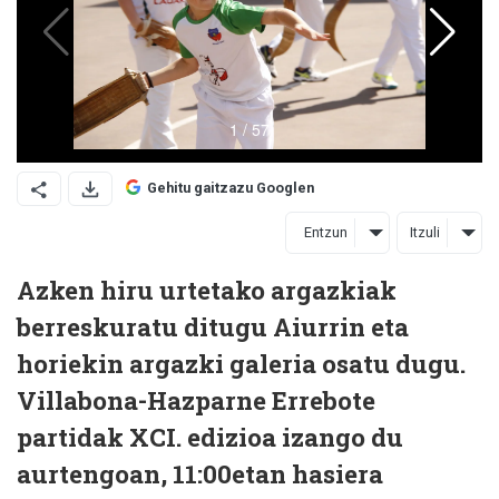
Gehitu gaitzazu Googlen
Entzun
Itzuli
Azken hiru urtetako argazkiak
berreskuratu ditugu Aiurrin eta
horiekin argazki galeria osatu dugu.
Villabona-Hazparne Errebote
partidak XCI. edizioa izango du
aurtengoan, 11:00etan hasiera