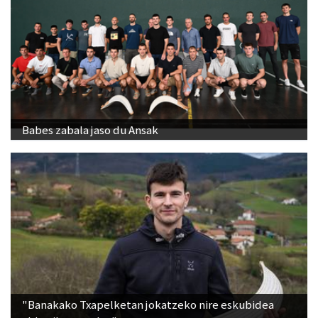
Babes zabala jaso du Ansak
"Banakako Txapelketan jokatzeko nire eskubidea