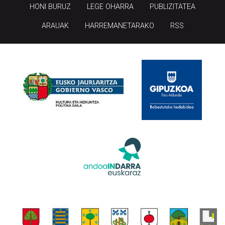
HONI BURUZ
LEGE OHARRA
PUBLIZITATEA
ARAUAK
HARREMANETARAKO
RSS