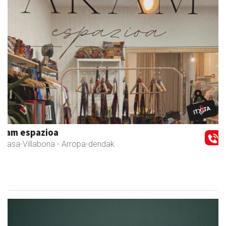
Previous
Next
Amasa kafetegia
Amasa-Villabona
- Gozotegiak