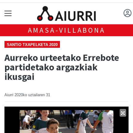
AMASA-VILLABONA
SANTIO TXAPELKETA 2020
Aurreko urteetako Errebote
partidetako argazkiak
ikusgai
Aiurri
2020ko uztailaren 31