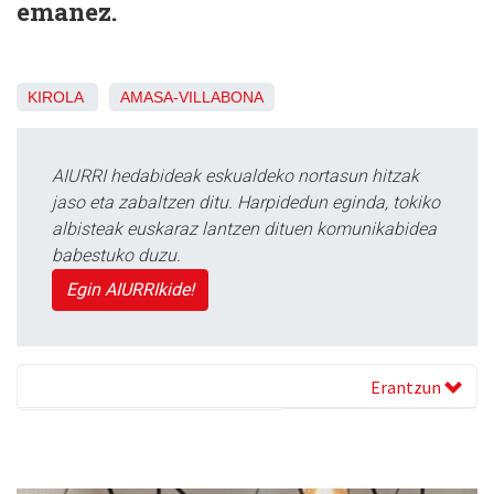
emanez.
KIROLA
AMASA-VILLABONA
AIURRI hedabideak eskualdeko nortasun hitzak
jaso eta zabaltzen ditu. Harpidedun eginda, tokiko
albisteak euskaraz lantzen dituen komunikabidea
babestuko duzu.
Egin AIURRIkide!
Erantzun