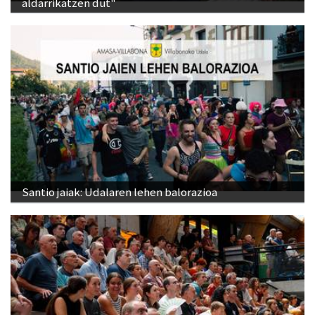
aldarrikatzen dut"
Santio jaiak: Udalaren lehen balorazioa