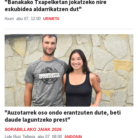
"Banakako Txapelketan jokatzeko nire
eskubidea aldarrikatzen dut"
Aiurri
abu 07, 12:00
URNIETA
"Auzotarrek oso ondo erantzuten dute, beti
daude laguntzeko prest"
SORABILLAKO JAIAK 2026
Lide Ruiz Telleria
abu 07, 08:00
ANDOAIN