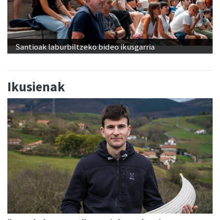
Santioak laburbiltzeko bideo ikusgarria
Ikusienak