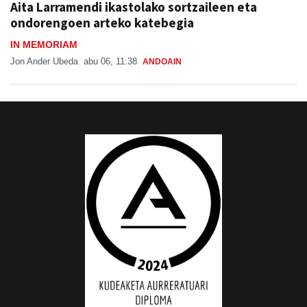
Aita Larramendi ikastolako sortzaileen eta
ondorengoen arteko katebegia
IN MEMORIAM
Jon Ander Ubeda
abu 06, 11:38
ANDOAIN