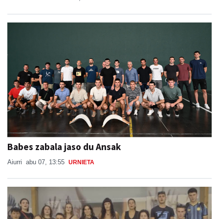
Babes zabala jaso du Ansak
Aiurri
abu 07, 13:55
URNIETA