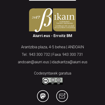
Aiurri.eus - Erroitz BM
Arantzibia plaza, 4-5 behea | ANDOAIN
Tel.: 943 300 732 | Faxa: 943 300 731
andoain@aiurri.eus | idazkaritza@aiurri.eus
Codesyntaxek garatua