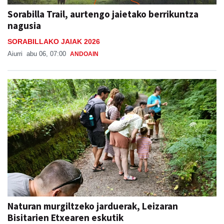
Sorabilla Trail, aurtengo jaietako berrikuntza
nagusia
SORABILLAKO JAIAK 2026
Aiurri
abu 06, 07:00
ANDOAIN
Naturan murgiltzeko jarduerak, Leizaran
Bisitarien Etxearen eskutik