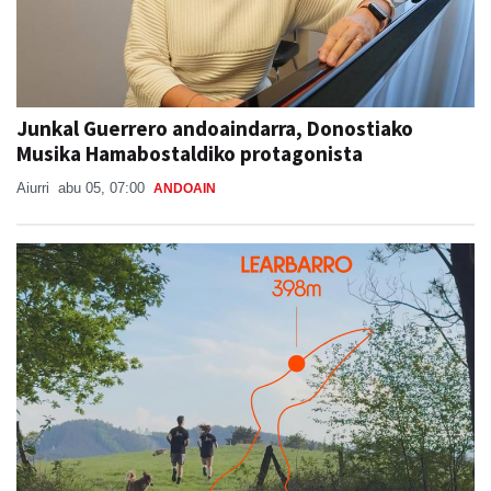
Junkal Guerrero andoaindarra, Donostiako
Musika Hamabostaldiko protagonista
Aiurri
abu 05, 07:00
ANDOAIN