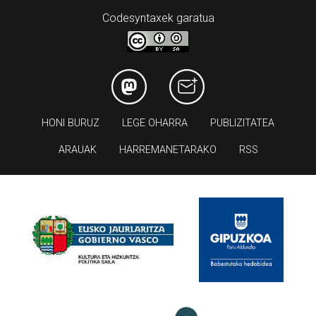
Codesyntaxek garatua
HONI BURUZ
LEGE OHARRA
PUBLIZITATEA
ARAUAK
HARREMANETARAKO
RSS