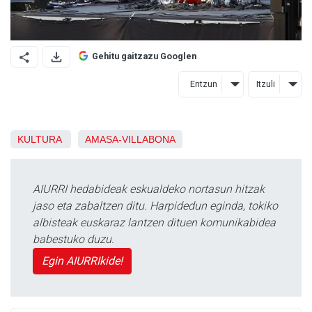
Gehitu gaitzazu Googlen
Entzun
Itzuli
KULTURA
AMASA-VILLABONA
AIURRI hedabideak eskualdeko nortasun hitzak
jaso eta zabaltzen ditu. Harpidedun eginda, tokiko
albisteak euskaraz lantzen dituen komunikabidea
babestuko duzu.
Egin AIURRIkide!