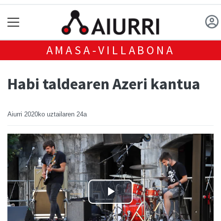
AMASA-VILLABONA
Habi taldearen Azeri kantua
Aiurri
2020ko uztailaren 24a