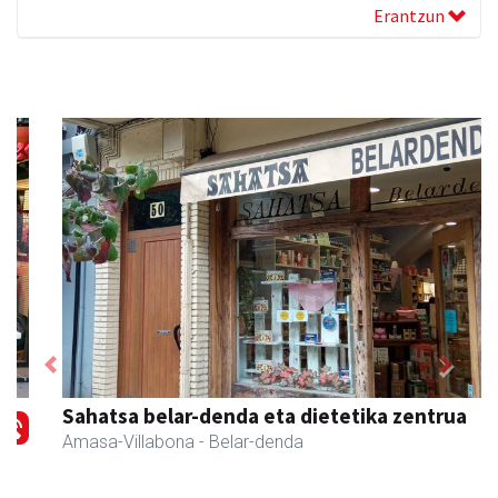
Erantzun
Previous
Next
Sahatsa belar-denda eta dietetika zentrua
Amasa-Villabona
- Belar-denda