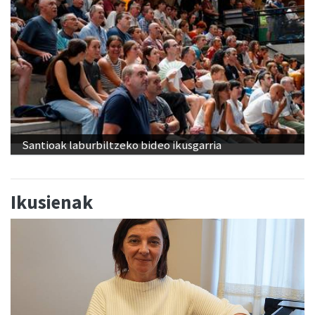
Santioak laburbiltzeko bideo ikusgarria
Ikusienak