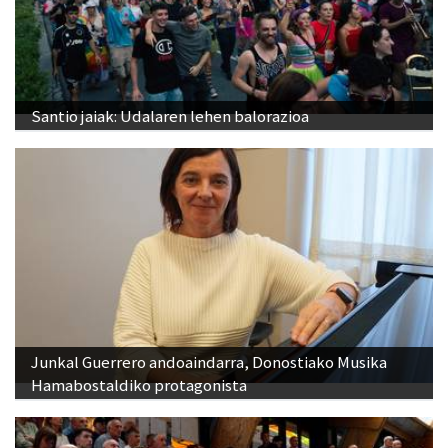
Santio jaiak: Udalaren lehen balorazioa
Junkal Guerrero andoaindarra, Donostiako Musika
Hamabostaldiko protagonista