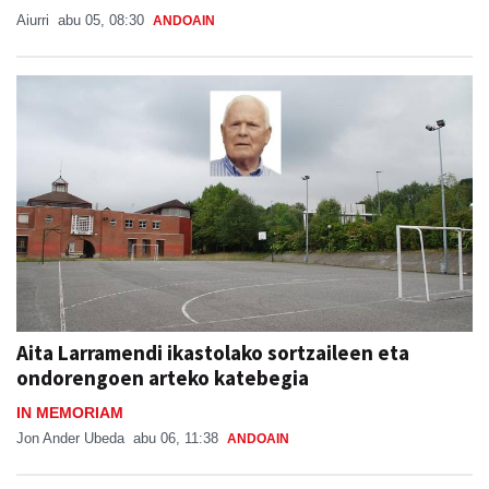
Aiurri
abu 05, 08:30
ANDOAIN
Aita Larramendi ikastolako sortzaileen eta
ondorengoen arteko katebegia
IN MEMORIAM
Jon Ander Ubeda
abu 06, 11:38
ANDOAIN