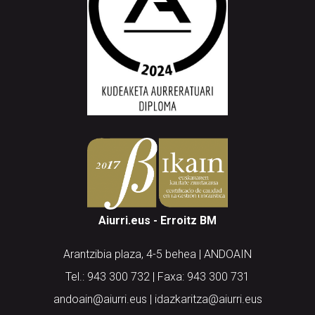
Aiurri.eus - Erroitz BM
Arantzibia plaza, 4-5 behea | ANDOAIN
Tel.: 943 300 732 | Faxa: 943 300 731
andoain@aiurri.eus | idazkaritza@aiurri.eus