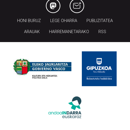
HONI BURUZ
LEGE OHARRA
PUBLIZITATEA
ARAUAK
HARREMANETARAKO
RSS