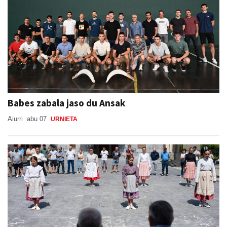
Babes zabala jaso du Ansak
Aiurri
abu 07
URNIETA