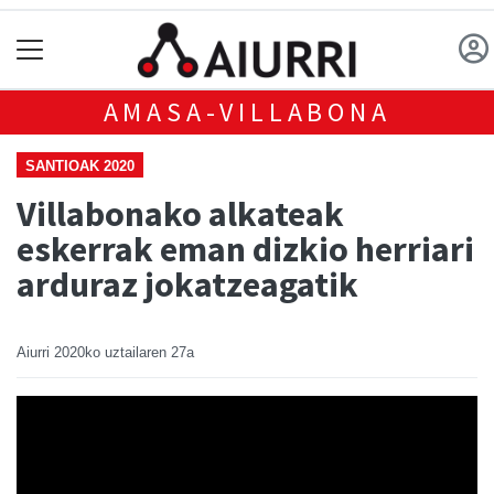
AMASA-VILLABONA
SANTIOAK 2020
Villabonako alkateak
eskerrak eman dizkio herriari
arduraz jokatzeagatik
Aiurri
2020ko uztailaren 27a