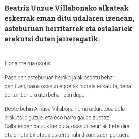
Beatriz Unzue Villabonako alkateak
eskerrak eman ditu udalaren izenean,
asteburuan herritarrek eta ostalariek
erakutsi duten jarreragatik.
Hona mezua osorik:
Pasa den asteburuan herriko jaiak ospatu behar
genituen, baina osasun egoerak horrela eskatuta, dena
bertan behera utzi behar izan dugu.
Beste behin Amasa-Villabona herria arduratsua dela
erakutsi diguzue, eta oso harro gaude zuetaz.
Salbuespen batzuk kenduta, osasun neurriak bete dira
eta bihotz-bihotzez eskertu nahi dizuet zuen portaera