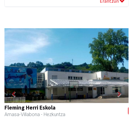
Erantzun
Previous
Next
Fleming Herri Eskola
Amasa-Villabona
- Hezkuntza