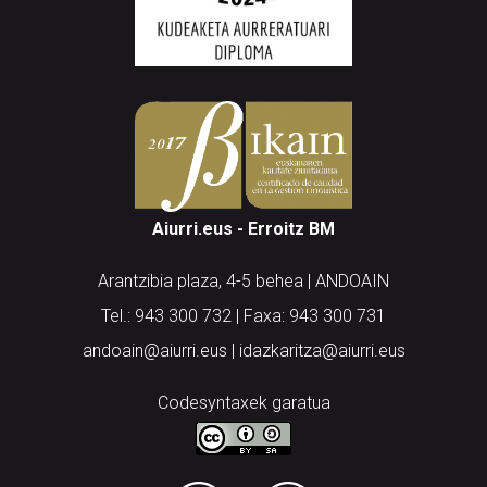
Aiurri.eus - Erroitz BM
Arantzibia plaza, 4-5 behea | ANDOAIN
Tel.: 943 300 732 | Faxa: 943 300 731
andoain@aiurri.eus | idazkaritza@aiurri.eus
Codesyntaxek garatua