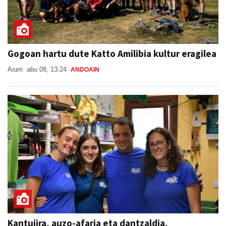
Gogoan hartu dute Katto Amilibia kultur eragilea
Aiurri
abu 08, 13:24
ANDOAIN
Kantujira, auzo-afaria eta dantzaldia,