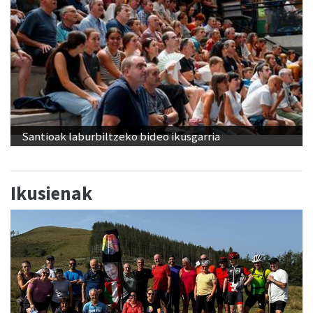
Santioak laburbiltzeko bideo ikusgarria
Ikusienak