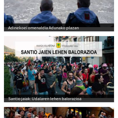
Adinekoei omenaldia Adunako plazan
Santio jaiak: Udalaren lehen balorazioa