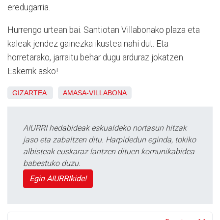
eredugarria.
Hurrengo urtean bai. Santiotan Villabonako plaza eta
kaleak jendez gainezka ikustea nahi dut. Eta
horretarako, jarraitu behar dugu arduraz jokatzen.
Eskerrik asko!
GIZARTEA
AMASA-VILLABONA
AIURRI hedabideak eskualdeko nortasun hitzak
jaso eta zabaltzen ditu. Harpidedun eginda, tokiko
albisteak euskaraz lantzen dituen komunikabidea
babestuko duzu.
Egin AIURRIkide!