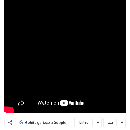
Entzun
Itzuli
Gehitu gaitzazu Googlen