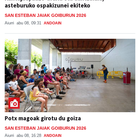
asteburuko ospakizunei ekiteko
SAN ESTEBAN JAIAK GOIBURUN 2026
Aiurri
abu 08, 09:31
ANDOAIN
Potx magoak girotu du goiza
SAN ESTEBAN JAIAK GOIBURUN 2026
Aiurri
abu 08, 16:28
ANDOAIN