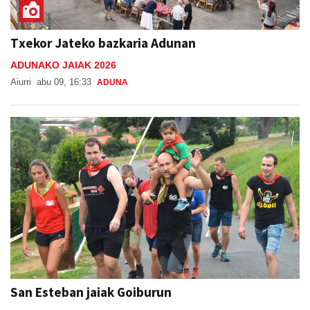
Txekor Jateko bazkaria Adunan
ADUNAKO JAIAK 2026
Aiurri
abu 09, 16:33
ADUNA
San Esteban jaiak Goiburun