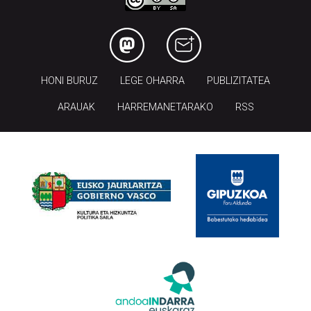
HONI BURUZ
LEGE OHARRA
PUBLIZITATEA
ARAUAK
HARREMANETARAKO
RSS