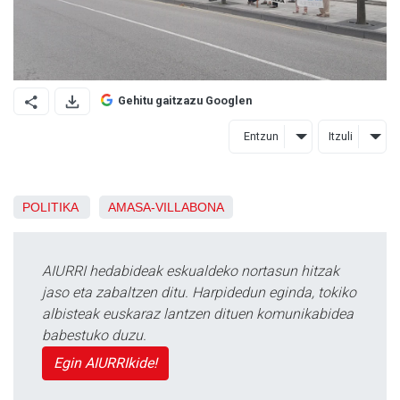
Gehitu gaitzazu Googlen
Entzun
Itzuli
POLITIKA
AMASA-VILLABONA
AIURRI hedabideak eskualdeko nortasun hitzak
jaso eta zabaltzen ditu. Harpidedun eginda, tokiko
albisteak euskaraz lantzen dituen komunikabidea
babestuko duzu.
Egin AIURRIkide!