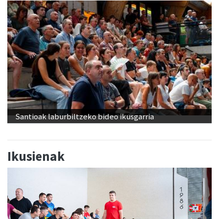
Santioak laburbiltzeko bideo ikusgarria
Ikusienak