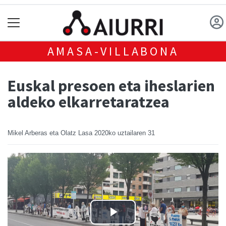
AMASA-VILLABONA
Euskal presoen eta iheslarien
aldeko elkarretaratzea
Mikel Arberas eta Olatz Lasa
2020ko uztailaren 31