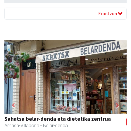
Erantzun
Previous
Next
Sahatsa belar-denda eta dietetika zentrua
Amasa-Villabona
- Belar-denda