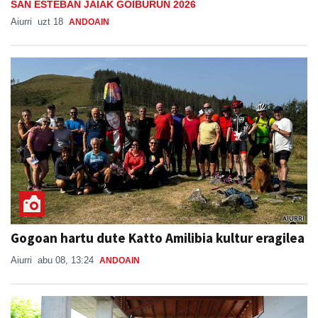
SAN ESTEBAN JAIAK GOIBURUN 2026
Aiurri
uzt 18
ANDOAIN
Gogoan hartu dute Katto Amilibia kultur eragilea
Aiurri
abu 08, 13:24
ANDOAIN