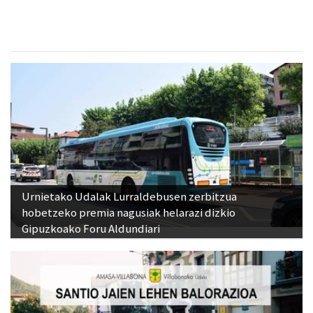
Urnietako Udalak Lurraldebusen zerbitzua
hobetzeko premia nagusiak helarazi dizkio
Gipuzkoako Foru Aldundiari