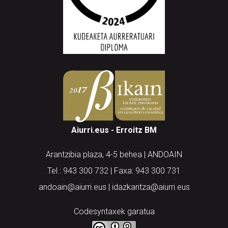
Aiurri.eus - Erroitz BM
Arantzibia plaza, 4-5 behea | ANDOAIN
Tel.: 943 300 732 | Faxa: 943 300 731
andoain@aiurri.eus | idazkaritza@aiurri.eus
Codesyntaxek garatua