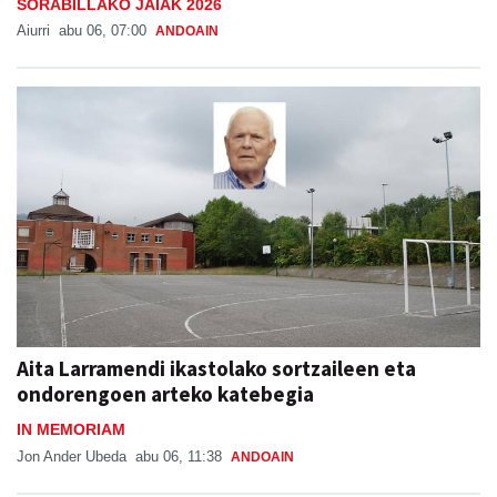
SORABILLAKO JAIAK 2026
Aiurri
abu 06, 07:00
ANDOAIN
Aita Larramendi ikastolako sortzaileen eta
ondorengoen arteko katebegia
IN MEMORIAM
Jon Ander Ubeda
abu 06, 11:38
ANDOAIN