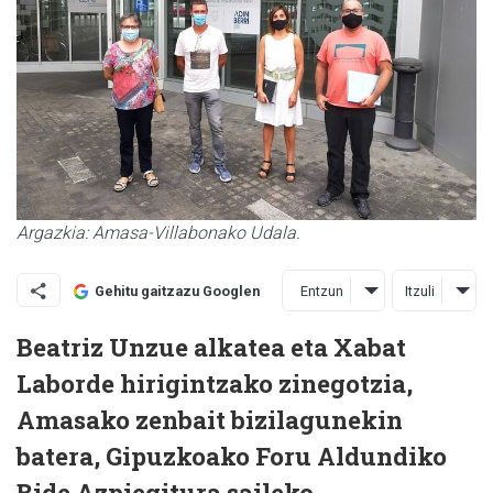
Argazkia: Amasa-Villabonako Udala.
Entzun
Itzuli
Gehitu gaitzazu Googlen
Beatriz Unzue alkatea eta Xabat
Laborde hirigintzako zinegotzia,
Amasako zenbait bizilagunekin
batera, Gipuzkoako Foru Aldundiko
Bide Azpiegitura saileko