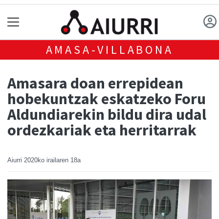
AMASA-VILLABONA
Amasara doan errepidean
hobekuntzak eskatzeko Foru
Aldundiarekin bildu dira udal
ordezkariak eta herritarrak
Aiurri
2020ko irailaren 18a