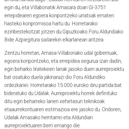
egin du, eta Villabonatik Amasara doan GI-3751
errepidearen egoera konpontzeko urratsak ematen
hasteko konpromisoa hartu du. Horretarako
ezinbestekotzat jotzen du Gipuzkoako Foru Aldundiako
Bide Azpiegitura sailarekin elkarlanean aritzea.
Zentzu horretan, Amasa-Villabonako udal gobernuak,
egoera konpontzeko, eta errepidea segurua izan dadin,
egin beharko liratekeen lanak jasoko duen aurreproiektu
bat osatuko duela jakinarazi dio Foru Aldundiko
ordezkariei. Horretarako 15.000 euroko diru partida bat
bideratuko du Udalak. Aurreproiektu horrek definituko
ditu egin beharreko lanen xehetasun teknikoak
etaaurrekontuaren estimazioa ere jasoko du. Ondoren,
Udalak Amasako herritarrei eta Aldundiari
aurreproiektuaren berri emango die.