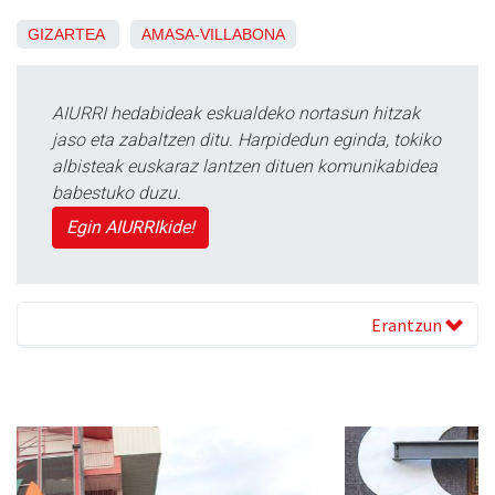
GIZARTEA
AMASA-VILLABONA
AIURRI hedabideak eskualdeko nortasun hitzak
jaso eta zabaltzen ditu. Harpidedun eginda, tokiko
albisteak euskaraz lantzen dituen komunikabidea
babestuko duzu.
Egin AIURRIkide!
Erantzun