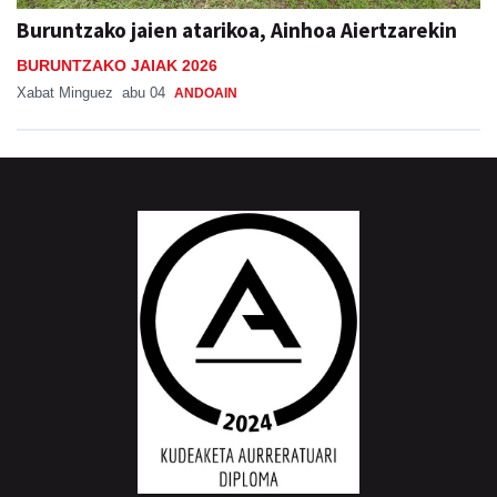
Buruntzako jaien atarikoa, Ainhoa Aiertzarekin
BURUNTZAKO JAIAK 2026
Xabat Minguez
abu 04
ANDOAIN