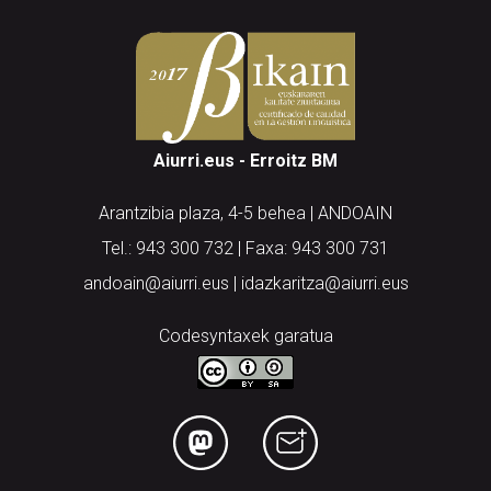
Aiurri.eus - Erroitz BM
Arantzibia plaza, 4-5 behea | ANDOAIN
Tel.: 943 300 732 | Faxa: 943 300 731
andoain@aiurri.eus | idazkaritza@aiurri.eus
Codesyntaxek garatua