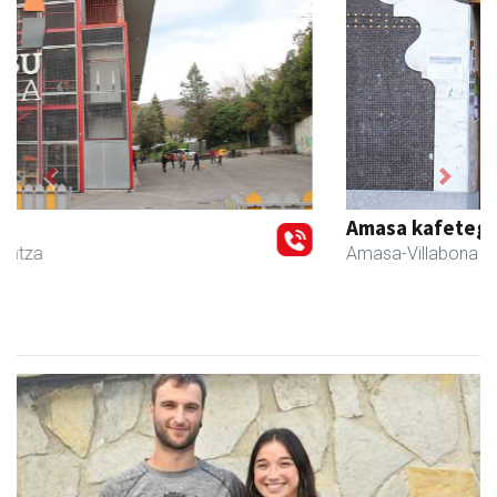
Previous
Next
Amasa kafetegia
Amasa-Villabona
- Gozotegiak