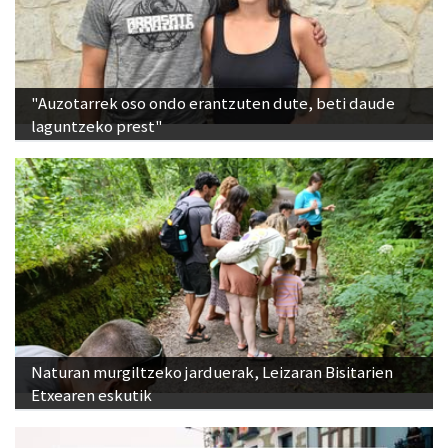
"Auzotarrek oso ondo erantzuten dute, beti daude
laguntzeko prest"
Naturan murgiltzeko jarduerak, Leizaran Bisitarien
Etxearen eskutik