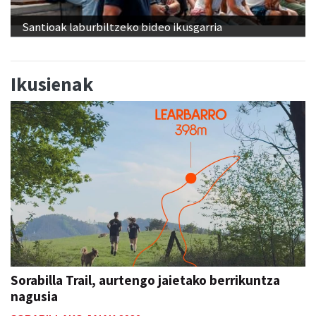
Santioak laburbiltzeko bideo ikusgarria
Ikusienak
Sorabilla Trail, aurtengo jaietako berrikuntza
nagusia