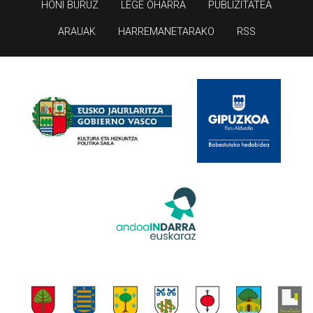
HONI BURUZ
LEGE OHARRA
PUBLIZITATEA
ARAUAK
HARREMANETARAKO
RSS