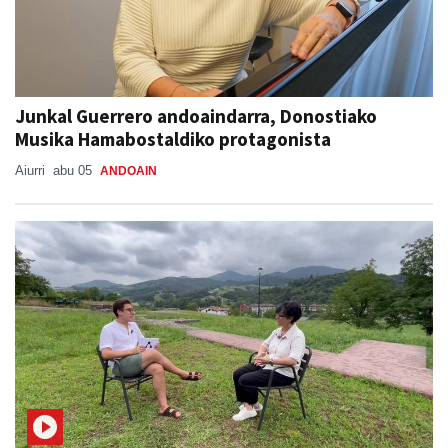
Junkal Guerrero andoaindarra, Donostiako
Musika Hamabostaldiko protagonista
Aiurri
abu 05
ANDOAIN