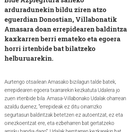
arduradunekin bildu ziren atzo
eguerdian Donostian, Villabonatik
Amasara doan errepidearen baldintza
kaxkarren berri emateko eta egoera
horri irtenbide bat bilatzeko
helburuarekin.
Aurtengo otsailean Amasako bizilagun talde batek,
errepidearen egoera txarrarekin kezkatuta Udalera jo
zuen irtenbide bila. Amasa-Villabonako Udalak oharrean
azaldu duenez, "errepideak ez ditu oinarrizko
segurtasun baldintzak betetzen ez autoentzat, ez eta
oinezkoentzat ere, eta ezbeharren bat gertatzeko
arrisku handia dago". Udalak herritarren kezkarekin bat