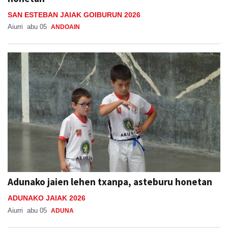
SAN ESTEBAN JAIAK GOIBURUN 2026
Aiurri
abu 05
ANDOAIN
Adunako jaien lehen txanpa, asteburu honetan
ADUNAKO JAIAK 2026
Aiurri
abu 05
ADUNA