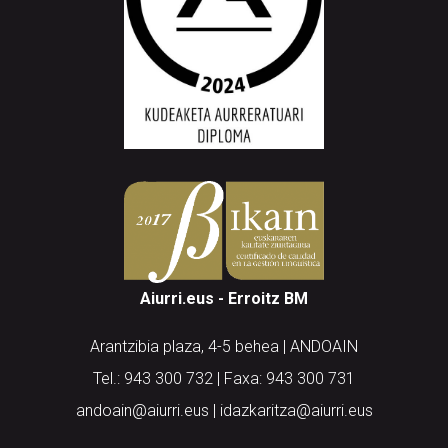
Aiurri.eus - Erroitz BM
Arantzibia plaza, 4-5 behea | ANDOAIN
Tel.: 943 300 732 | Faxa: 943 300 731
andoain@aiurri.eus | idazkaritza@aiurri.eus