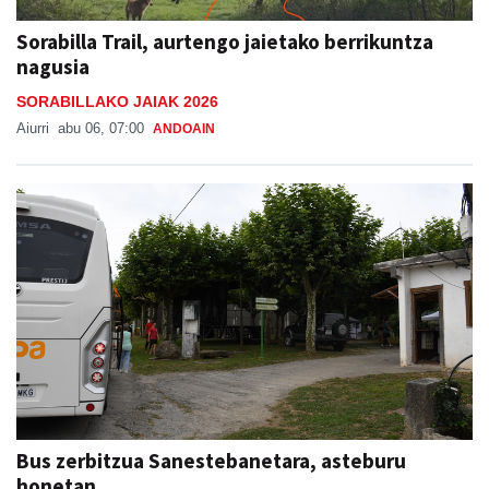
Sorabilla Trail, aurtengo jaietako berrikuntza
nagusia
SORABILLAKO JAIAK 2026
Aiurri
abu 06, 07:00
ANDOAIN
Bus zerbitzua Sanestebanetara, asteburu
honetan