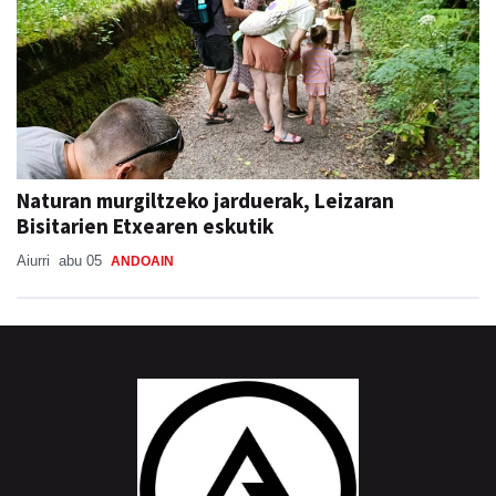
Naturan murgiltzeko jarduerak, Leizaran
Bisitarien Etxearen eskutik
Aiurri
abu 05
ANDOAIN