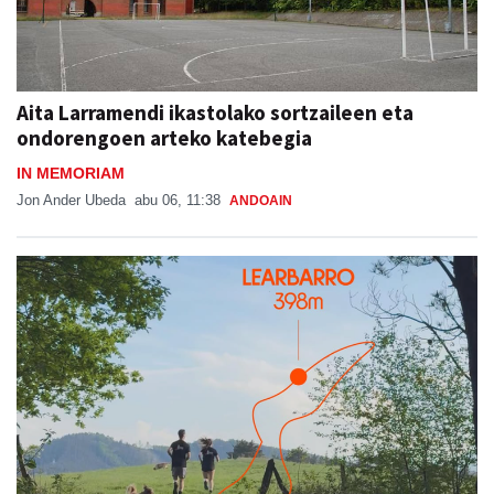
Aita Larramendi ikastolako sortzaileen eta
ondorengoen arteko katebegia
IN MEMORIAM
Jon Ander Ubeda
abu 06, 11:38
ANDOAIN