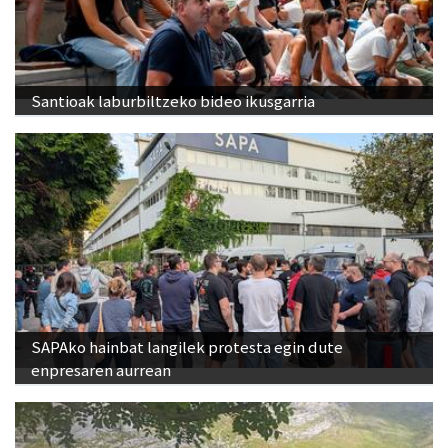
Santioak laburbiltzeko bideo ikusgarria
SAPAko hainbat langilek protesta egin dute
enpresaren aurrean