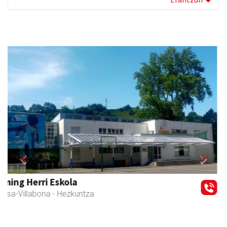
Previous
Next
Iraola aholkularitza
Amasa-Villabona
- Abokatuak