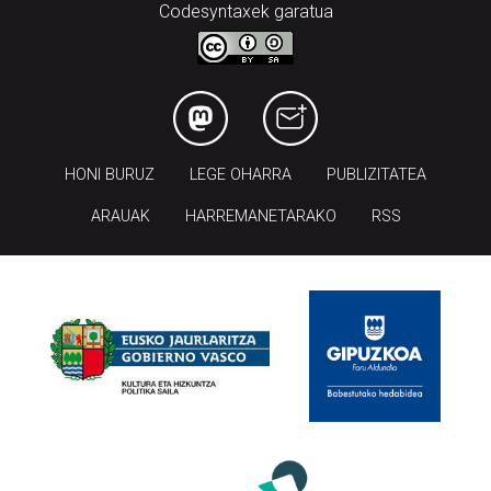
Codesyntaxek garatua
HONI BURUZ
LEGE OHARRA
PUBLIZITATEA
ARAUAK
HARREMANETARAKO
RSS