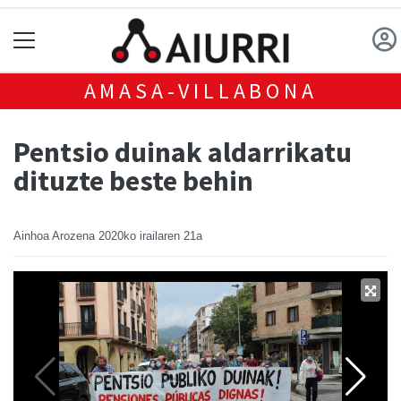
AMASA-VILLABONA
Pentsio duinak aldarrikatu
dituzte beste behin
Ainhoa Arozena
2020ko irailaren 21a