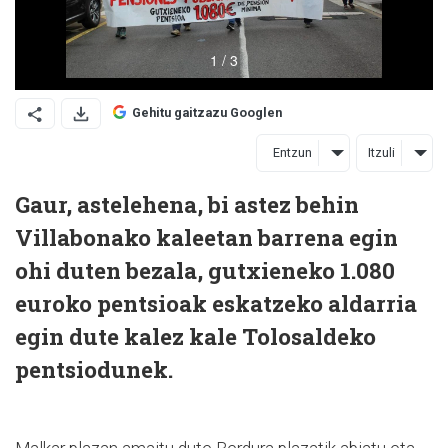
Gehitu gaitzazu Googlen
Entzun
Itzuli
Gaur, astelehena, bi astez behin
Villabonako kaleetan barrena egin
ohi duten bezala, gutxieneko 1.080
euroko pentsioak eskatzeko aldarria
egin dute kalez kale Tolosaldeko
pentsiodunek.