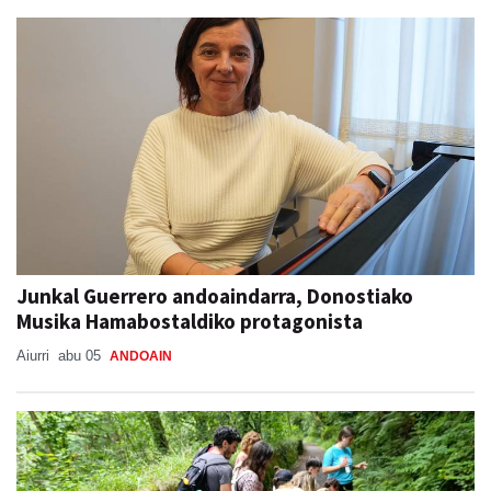
Junkal Guerrero andoaindarra, Donostiako
Musika Hamabostaldiko protagonista
Aiurri
abu 05
ANDOAIN