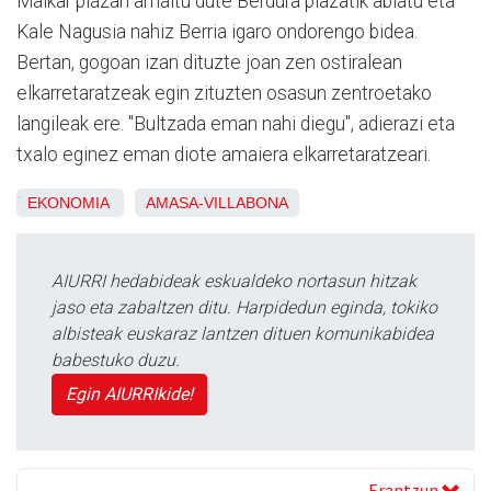
Malkar plazan amaitu dute Berdura plazatik abiatu eta
Kale Nagusia nahiz Berria igaro ondorengo bidea.
Bertan, gogoan izan dituzte joan zen ostiralean
elkarretaratzeak egin zituzten osasun zentroetako
langileak ere. "Bultzada eman nahi diegu", adierazi eta
txalo eginez eman diote amaiera elkarretaratzeari.
EKONOMIA
AMASA-VILLABONA
AIURRI hedabideak eskualdeko nortasun hitzak
jaso eta zabaltzen ditu. Harpidedun eginda, tokiko
albisteak euskaraz lantzen dituen komunikabidea
babestuko duzu.
Egin AIURRIkide!
Erantzun