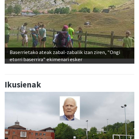
Baserrietako ateak zabal-zabalik izan ziren, "Ongi
etorri baserrira" ekimenari esker
Ikusienak