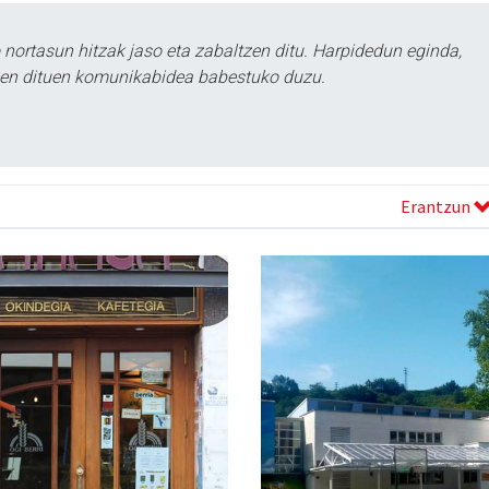
ortasun hitzak jaso eta zabaltzen ditu. Harpidedun eginda,
tzen dituen komunikabidea babestuko duzu.
Erantzun