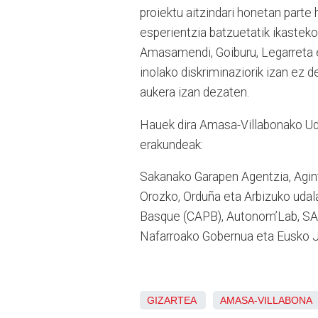
proiektu aitzindari honetan parte 
esperientzia batzuetatik ikasteko
Amasamendi, Goiburu, Legarreta 
inolako diskriminaziorik izan ez 
aukera izan dezaten.
Hauek dira Amasa-Villabonako Uda
erakundeak:
Sakanako Garapen Agentzia, Agint
Orozko, Orduña eta Arbizuko uda
Basque (CAPB), Autonom’Lab, SA
Nafarroako Gobernua eta Eusko Ja
GIZARTEA
AMASA-VILLABONA