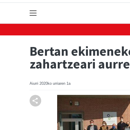
Bertan ekimeneko
zahartzeari aurre
Aiurri
2020ko urriaren 1a