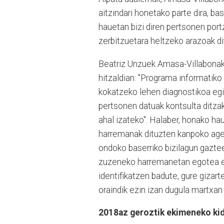
aitzindari honetako parte dira, ba
hauetan bizi diren pertsonen port
zerbitzuetara heltzeko arazoak di
Beatriz Unzuek Amasa-Villabonak
hitzaldian: "Programa informatik
kokatzeko lehen diagnostikoa egin
pertsonen datuak kontsulta ditza
ahal izateko". Halaber, honako ha
harremanak dituzten kanpoko agent
ondoko baserriko bizilagun gaztee
zuzeneko harremanetan egotea et
identifikatzen badute, gure gizart
oraindik ezin izan dugula martxan
2018az geroztik ekimeneko ki