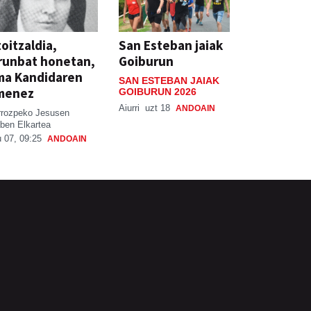
oitzaldia,
San Esteban jaiak
runbat honetan,
Goiburun
ma Kandidaren
SAN ESTEBAN JAIAK
menez
GOIBURUN 2026
Aiurri
uzt 18
ANDOAIN
rrozpeko Jesusen
ben Elkartea
 07, 09:25
ANDOAIN