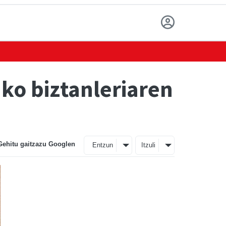
ko biztanleriaren
Gehitu gaitzazu Googlen
Entzun
Itzuli