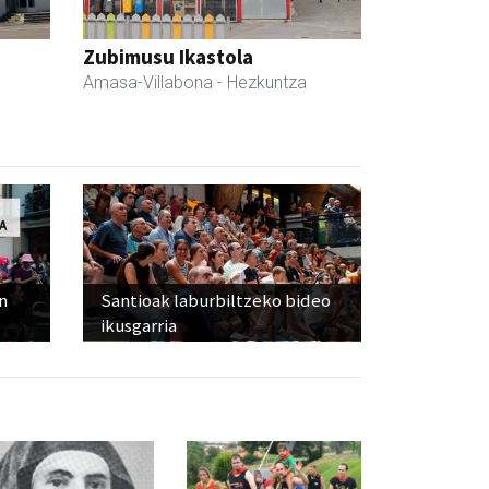
Zubimusu Ikastola
Amasa-Villabona
- Hezkuntza
n
Santioak laburbiltzeko bideo
ikusgarria