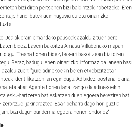
serrietan bizi diren pertsonen bizi-baldintzak hobetzeko. Ere
zentaje handi batek adin nagusia du eta oinarrizko
tuzte.
o Udalak orain emandako pausoak azaldu zituen bere
o baten bidez, baserri bakoitza Amasa-Villabonako mapan
 dugu. Tresna honen bidez, baserri bakoitzean bizi diren
kegu. Beraz, badugu lehen oinarrizko informazioa lanean has
u azaldu zuen: "gure adinekoekin beren etxebizitzetan
eak identifikatzen lan egin dugu. Adibidez, postaria, okina,
na, eta abar. Agente horien lana izango da adinekoekin
a esku-hartzeren bat eskatzen duen egoera bereziren bat
e-zerbitzuei jakinaraztea. Esan beharra dago hori guztia
 jarri, bizi dugun pandemia-egoera honen ondorioz".
de