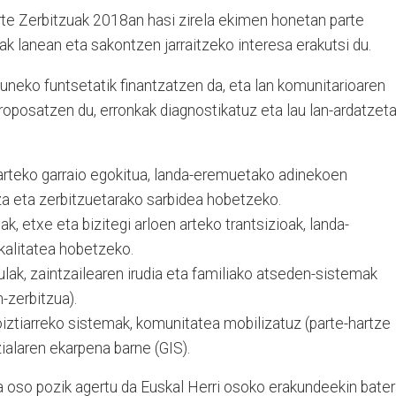
te Zerbitzuak 2018an hasi zirela ekimen honetan parte
k lanean eta sakontzen jarraitzeko interesa erakutsi du.
neko funtsetatik finantzatzen da, eta lan komunitarioaren
roposatzen du, erronkak diagnostikatuz eta lau lan-ardatzet
arteko garraio egokitua, landa-eremuetako adinekoen
za eta zerbitzuetarako sarbidea hobetzeko.
k, etxe eta bizitegi arloen arteko trantsizioak, landa-
kalitatea hobetzeko.
lak, zaintzailearen irudia eta familiako atseden-sistemak
-zerbitzua).
iztiarreko sistemak, komunitatea mobilizatuz (parte-hartze
zialaren ekarpena barne (GIS).
 oso pozik agertu da Euskal Herri osoko erakundeekin bate