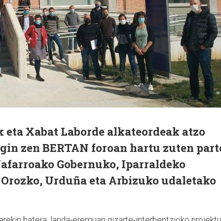
k eta Xabat Laborde alkateordeak atzo
egin zen BERTAN foroan hartu zuten part
Nafarroako Gobernuko, Iparraldeko
Orozko, Urduña eta Arbizuko udaletako
arekin batera, landa-eremuan gizarte-interbentzioko proiekt