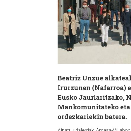
Beatriz Unzue alkatea
Irurzunen (Nafarroa) 
Eusko Jaurlaritzako, 
Mankomunitateko eta 
ordezkariekin batera.
Aipatu udalerriak, Amasa-Villabon