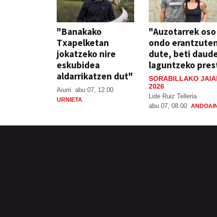
"Banakako
"Auzotarrek oso
Txapelketan
ondo erantzute
jokatzeko nire
dute, beti daud
eskubidea
laguntzeko pres
aldarrikatzen dut"
SORABILLAKO JAIA
2026
Aiurri
abu 07, 12:00
Lide Ruiz Telleria
URNIETA
abu 07, 08:00
ANDOAI