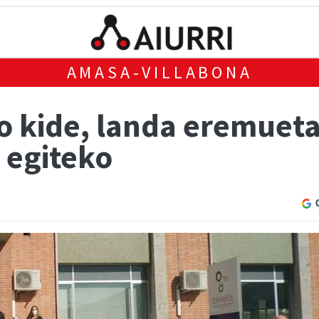
AMASA-VILLABONA
 kide, landa eremueta
 egiteko