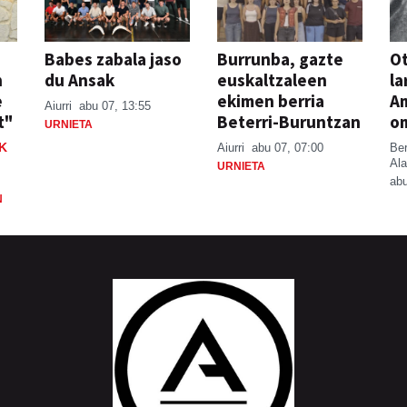
Babes zabala jaso
Burrunba, gazte
Ot
n
du Ansak
euskaltzaleen
la
e
ekimen berria
A
Aiurri
abu 07, 13:55
t"
Beterri-Buruntzan
o
URNIETA
K
Aiurri
abu 07, 07:00
Be
Ala
URNIETA
abu
N