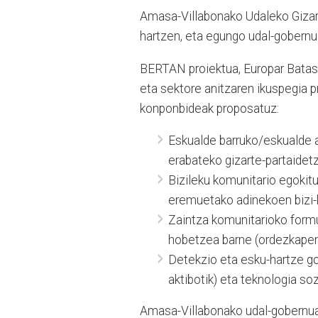
Amasa-Villabonako Udaleko Gizar
hartzen, eta egungo udal-gobernua
BERTAN proiektua, Europar Batasu
eta sektore anitzaren ikuspegia p
konponbideak proposatuz:
Eskualde barruko/eskualde 
erabateko gizarte-partaidet
Bizileku komunitario egokitua
eremuetako adinekoen bizi-
Zaintza komunitarioko formu
hobetzea barne (ordezkapen
Detekzio eta esku-hartze go
aktibotik) eta teknologia so
Amasa-Villabonako udal-gobernua