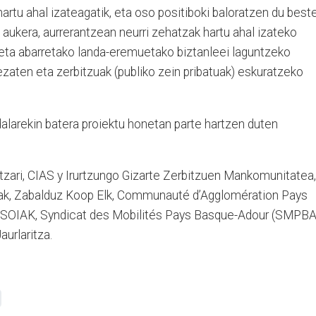
hartu ahal izateagatik, eta oso positiboki baloratzen du best
 aukera, aurrerantzean neurri zehatzak hartu ahal izateko
eta abarretako landa-eremuetako biztanleei laguntzeko
dezaten eta zerbitzuak (publiko zein pribatuak) eskuratzeko
larekin batera proiektu honetan parte hartzen duten
zari, CIAS y Irurtzungo Gizarte Zerbitzuen Mankomunitatea,
lak, Zabalduz Koop Elk, Communauté d’Agglomération Pays
SOIAK, Syndicat des Mobilités Pays Basque-Adour (SMPBA
urlaritza.