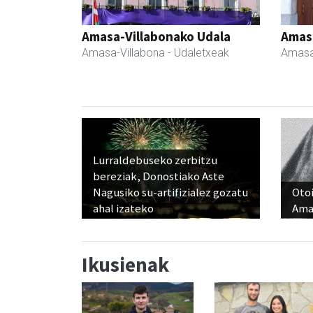
Amasa-Villabonako Udala
Amas
Amasa-Villabona
- Udaletxeak
Amasa
Lurraldebuseko zerbitzu
bereziak, Donostiako Aste
Nagusiko su-artifizialez gozatu
Otoi
ahal izateko
Ama
Ikusienak