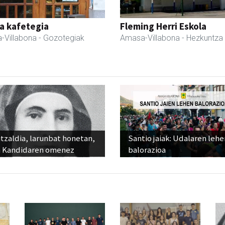
a kafetegia
Fleming Herri Eskola
-Villabona
- Gozotegiak
Amasa-Villabona
- Hezkuntza
tzaldia, larunbat honetan,
Santio jaiak: Udalaren lehe
 Kandidaren omenez
balorazioa