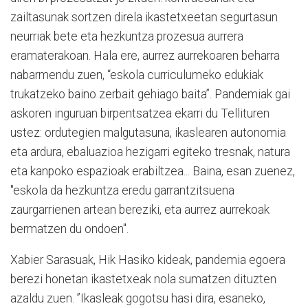
zailtasunak sortzen direla ikastetxeetan segurtasun
neurriak bete eta hezkuntza prozesua aurrera
eramaterakoan. Hala ere, aurrez aurrekoaren beharra
nabarmendu zuen, “eskola curriculumeko edukiak
trukatzeko baino zerbait gehiago baita”. Pandemiak gai
askoren inguruan birpentsatzea ekarri du Tellituren
ustez: ordutegien malgutasuna, ikaslearen autonomia
eta ardura, ebaluazioa hezigarri egiteko tresnak, natura
eta kanpoko espazioak erabiltzea... Baina, esan zuenez,
"eskola da hezkuntza eredu garrantzitsuena
zaurgarrienen artean bereziki, eta aurrez aurrekoak
bermatzen du ondoen".
Xabier Sarasuak, Hik Hasiko kideak, pandemia egoera
berezi honetan ikastetxeak nola sumatzen dituzten
azaldu zuen. ”Ikasleak gogotsu hasi dira, esaneko,