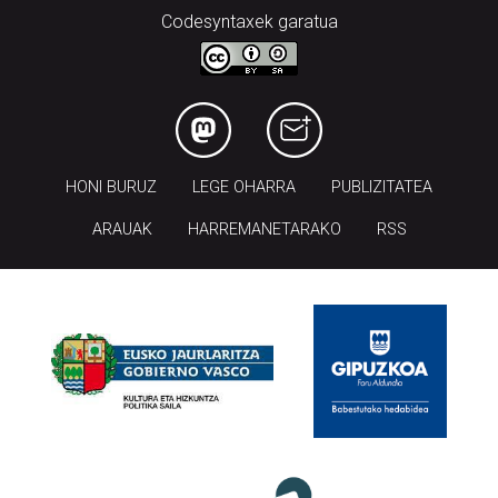
Codesyntaxek garatua
HONI BURUZ
LEGE OHARRA
PUBLIZITATEA
ARAUAK
HARREMANETARAKO
RSS