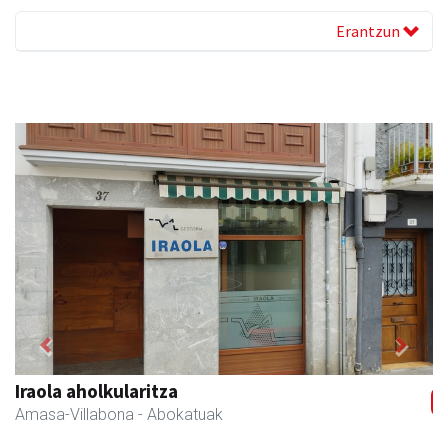
Erantzun
Previous
Next
Iraola aholkularitza
Amasa-Villabona
- Abokatuak