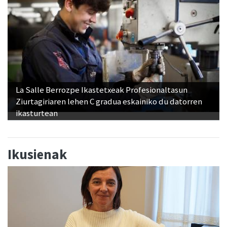
La Salle Berrozpe Ikastetxeak Profesionaltasun
Ziurtagiriaren lehen C gradua eskainiko du datorren
ikasturtean
Ikusienak