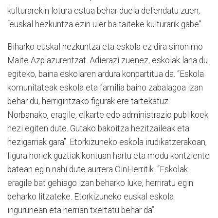
kulturarekin lotura estua behar duela defendatu zuen,
“euskal hezkuntza ezin uler baitaiteke kulturarik gabe”.
Biharko euskal hezkuntza eta eskola ez dira sinonimo
Maite Azpiazurentzat. Adierazi zuenez, eskolak lana du
egiteko, baina eskolaren ardura konpartitua da. “Eskola
komunitateak eskola eta familia baino zabalagoa izan
behar du, herrigintzako figurak ere tartekatuz.
Norbanako, eragile, elkarte edo administrazio publikoek
hezi egiten dute. Gutako bakoitza hezitzaileak eta
hezigarriak gara”. Etorkizuneko eskola irudikatzerakoan,
figura horiek guztiak kontuan hartu eta modu kontziente
batean egin nahi dute aurrera OinHerritik. “Eskolak
eragile bat gehiago izan beharko luke, herriratu egin
beharko litzateke. Etorkizuneko euskal eskola
ingurunean eta herrian txertatu behar da”.