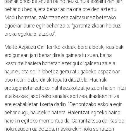
planak ondo betetzen baino hezkuntza eskaintzan jarri
behar du begia, eta behar adina ona ote den aztertu.
Modu horretan, zalantzaz eta zailtasunez betetako
egoerari aurre egin behar zaio, “garrantzizkoari helduz,
oreka egokia bilatzeko”.
Maite Azpiazu OinHerriko kideak, bere aldetik, ikasleak
erdigunean jarri behar direla gaineratu zuen, baina
ikasturte hasiera honetan ezer gutxi galdetu zaiela
haurrei; eta sei hilabetez gerturatu gabeko espazioan
oso neurri ezberdinak topatu dituztela. Haurrak
protagonista izateko, nahitaezkotzat jo zuen haien iritzi
eta kezkak jasotzeko kanalak sortzea, ikasleen hitza
ere erabakietan txerta dadin. “Denontzako eskola egin
behar dugu, haurrekin batera. Haientzat egiteko baino
haiekin egiteko momentua da. Garrantzitsua da ikasleei
nola dauden galdetzea, maskarekin nola sentitzen