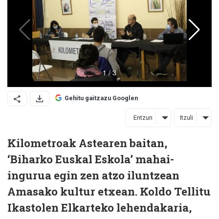
Gehitu gaitzazu Googlen
Entzun
Itzuli
Kilometroak Astearen baitan,
‘Biharko Euskal Eskola’ mahai-
ingurua egin zen atzo iluntzean
Amasako kultur etxean. Koldo Tellitu
Ikastolen Elkarteko lehendakaria,