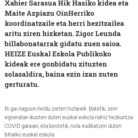
Xabier Sarasua Hik Hasiko kidea eta
Maite Azpiazu OinHerriko
koordinatzaile eta herri hezitzailea
aritu ziren hizketan. Zigor Leunda
billabonatarrak gidatu zuen saioa.
HEIZE Euskal Eskola Publikoko
kideak ere gonbidatu zituzten
solasaldira, baina ezin izan zuten
gerturatu.
Bi gai nagusiri heldu zieten hizlariek. Batetik, zein
egoeratan ikusten duten euskal eskola nahiz hezkuntza
COVID garaian, eta bestetik, nola irudikatzen duten
biharko euskal eskola.