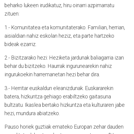
beharko lukeen irudikatuz, hiru oinarri azpimarratu
zituen:
1.- Komunitatea eta komunitaterako. Familian, herrian,
aisialdian nahiz eskolan heziz, eta parte hartzeko
bideak ezarriz.
2.- Bizitzarako hezi: Heziketa jardunak baliagarria izan
behar du bizitzeko. Haurrak ingurunearekin nahiz
ingurukoekin harremanetan hezi behar dira.
3.- Herritar euskaldun eleanizdunak. Euskararekin
batera, hizkuntza gehiago erabiltzeko gaitasuna
bultzatu. Ikaslea bertako hizkuntza eta kulturaren jabe
hezi, mundura abiatzeko.
Pauso horiek guztiak emateko Europan zehar dauden