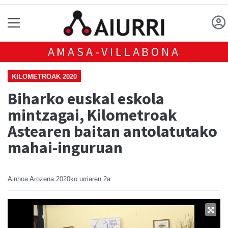
AMASA-VILLABONA
KILOMETROAK 2020
Biharko euskal eskola
mintzagai, Kilometroak
Astearen baitan antolatutako
mahai-inguruan
Ainhoa Arozena
2020ko urriaren 2a