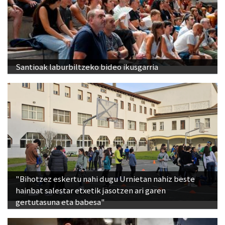
Santioak laburbiltzeko bideo ikusgarria
"Bihotzez eskertu nahi dugu Urnietan nahiz beste
hainbat salestar etxetik jasotzen ari garen
gertutasuna eta babesa"