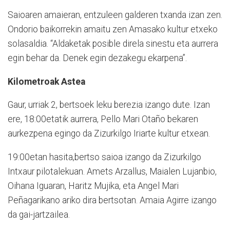
Saioaren amaieran, entzuleen galderen txanda izan zen.
Ondorio baikorrekin amaitu zen Amasako kultur etxeko
solasaldia. “Aldaketak posible direla sinestu eta aurrera
egin behar da. Denek egin dezakegu ekarpena”.
Kilometroak Astea
Gaur, urriak 2, bertsoek leku berezia izango dute. Izan
ere, 18:00etatik aurrera, Pello Mari Otaño bekaren
aurkezpena egingo da Zizurkilgo Iriarte kultur etxean.
19:00etan hasita,bertso saioa izango da Zizurkilgo
Intxaur pilotalekuan. Amets Arzallus, Maialen Lujanbio,
Oihana Iguaran, Haritz Mujika, eta Angel Mari
Peñagarikano ariko dira bertsotan. Amaia Agirre izango
da gai-jartzailea.