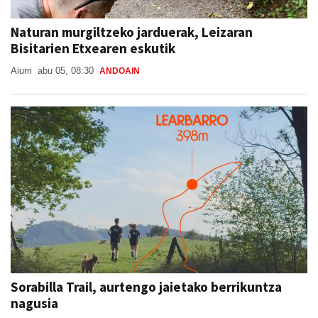
Naturan murgiltzeko jarduerak, Leizaran
Bisitarien Etxearen eskutik
Aiurri
abu 05, 08:30
ANDOAIN
Sorabilla Trail, aurtengo jaietako berrikuntza
nagusia