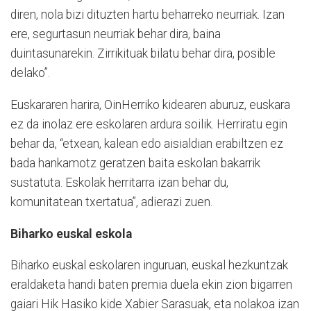
diren, nola bizi dituzten hartu beharreko neurriak. Izan
ere, segurtasun neurriak behar dira, baina
duintasunarekin. Zirrikituak bilatu behar dira, posible
delako”.
Euskararen harira, OinHerriko kidearen aburuz, euskara
ez da inolaz ere eskolaren ardura soilik. Herriratu egin
behar da, “etxean, kalean edo aisialdian erabiltzen ez
bada hankamotz geratzen baita eskolan bakarrik
sustatuta. Eskolak herritarra izan behar du,
komunitatean txertatua”, adierazi zuen.
Biharko euskal eskola
Biharko euskal eskolaren inguruan, euskal hezkuntzak
eraldaketa handi baten premia duela ekin zion bigarren
gaiari Hik Hasiko kide Xabier Sarasuak, eta nolakoa izan