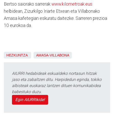
Bertso saiorako sarrerak
www.kilometroak.eus
helbidean, Zizurkilgo Iriarte Etxean eta Villabonako
Amasa kafetegian eskuratu daitezke. Sarreren prezioa
10 eurokoa da.
HEZKUNTZA
AMASA-VILLABONA
AIURRI hedabideak eskualdeko nortasun hitzak
jaso eta zabaltzen ditu. Harpidedun eginda, tokiko
albisteak euskaraz lantzen dituen komunikabidea
babestuko duzu.
Egin AIURRIkide!