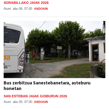
SORABILLAKO JAIAK 2026
Aiurri
abu 06, 07:00
ANDOAIN
Bus zerbitzua Sanestebanetara, asteburu
honetan
SAN ESTEBAN JAIAK GOIBURUN 2026
Aiurri
abu 05, 07:00
ANDOAIN