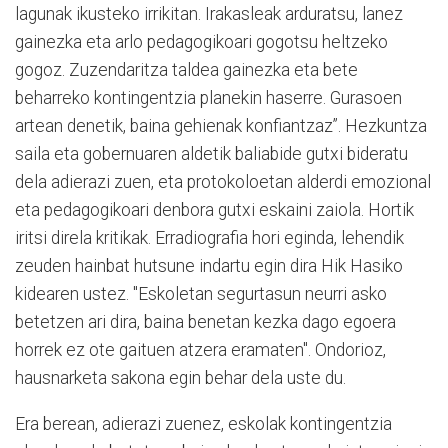
lagunak ikusteko irrikitan. Irakasleak arduratsu, lanez
gainezka eta arlo pedagogikoari gogotsu heltzeko
gogoz. Zuzendaritza taldea gainezka eta bete
beharreko kontingentzia planekin haserre. Gurasoen
artean denetik, baina gehienak konfiantzaz”. Hezkuntza
saila eta gobernuaren aldetik baliabide gutxi bideratu
dela adierazi zuen, eta protokoloetan alderdi emozional
eta pedagogikoari denbora gutxi eskaini zaiola. Hortik
iritsi direla kritikak. Erradiografia hori eginda, lehendik
zeuden hainbat hutsune indartu egin dira Hik Hasiko
kidearen ustez. "Eskoletan segurtasun neurri asko
betetzen ari dira, baina benetan kezka dago egoera
horrek ez ote gaituen atzera eramaten". Ondorioz,
hausnarketa sakona egin behar dela uste du.
Era berean, adierazi zuenez, eskolak kontingentzia