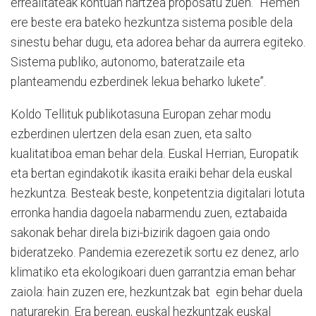
errealitateak kontuan hartzea proposatu zuen. “Hemen
ere beste era bateko hezkuntza sistema posible dela
sinestu behar dugu, eta adorea behar da aurrera egiteko.
Sistema publiko, autonomo, bateratzaile eta
planteamendu ezberdinek lekua beharko lukete”.
Koldo Tellituk publikotasuna Europan zehar modu
ezberdinen ulertzen dela esan zuen, eta salto
kualitatiboa eman behar dela. Euskal Herrian, Europatik
eta bertan egindakotik ikasita eraiki behar dela euskal
hezkuntza. Besteak beste, konpetentzia digitalari lotuta
erronka handia dagoela nabarmendu zuen, eztabaida
sakonak behar direla bizi-bizirik dagoen gaia ondo
bideratzeko. Pandemia ezerezetik sortu ez denez, arlo
klimatiko eta ekologikoari duen garrantzia eman behar
zaiola: hain zuzen ere, hezkuntzak bat egin behar duela
naturarekin. Era berean, euskal hezkuntzak euskal