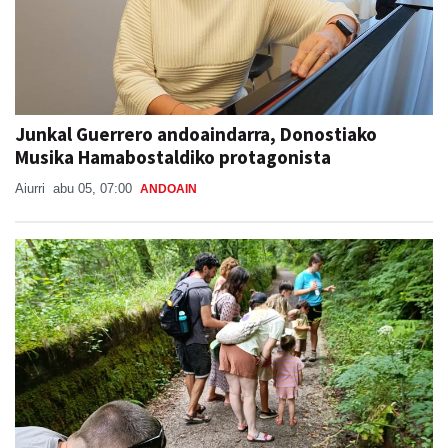
Junkal Guerrero andoaindarra, Donostiako
Musika Hamabostaldiko protagonista
Aiurri
abu 05, 07:00
ANDOAIN