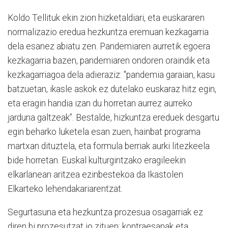
Koldo Tellituk ekin zion hizketaldiari, eta euskararen
normalizazio eredua hezkuntza eremuan kezkagarria
dela esanez abiatu zen. Pandemiaren aurretik egoera
kezkagarria bazen, pandemiaren ondoren oraindik eta
kezkagarriagoa dela adieraziz: "pandemia garaian, kasu
batzuetan, ikasle askok ez dutelako euskaraz hitz egin,
eta eragin handia izan du horretan aurrez aurreko
jarduna galtzeak”. Bestalde, hizkuntza ereduek desgartu
egin beharko luketela esan zuen, hainbat programa
martxan dituztela, eta formula berriak aurki litezkeela
bide horretan. Euskal kulturgintzako eragileekin
elkarlanean aritzea ezinbestekoa da Ikastolen
Elkarteko lehendakariarentzat.
Segurtasuna eta hezkuntza prozesua osagarriak ez
diren bi prozesutzat jo zituen: kontraesanak eta