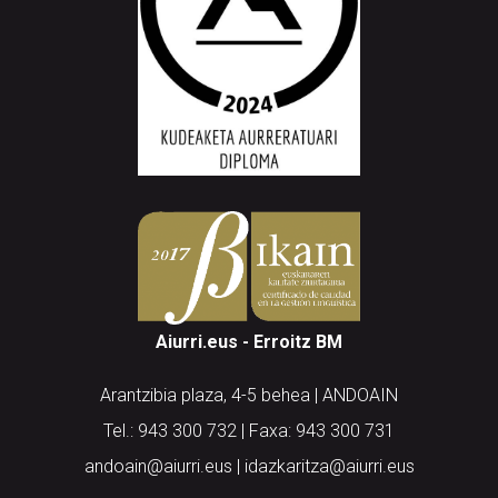
Aiurri.eus - Erroitz BM
Arantzibia plaza, 4-5 behea | ANDOAIN
Tel.: 943 300 732 | Faxa: 943 300 731
andoain@aiurri.eus | idazkaritza@aiurri.eus