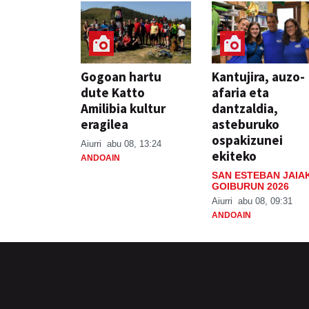
Gogoan hartu
Kantujira, auzo-
dute Katto
afaria eta
Amilibia kultur
dantzaldia,
eragilea
asteburuko
ospakizunei
Aiurri
abu 08, 13:24
ekiteko
ANDOAIN
SAN ESTEBAN JAIA
GOIBURUN 2026
Aiurri
abu 08, 09:31
ANDOAIN