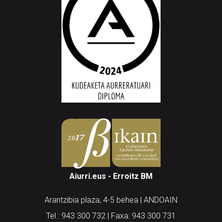
Aiurri.eus - Erroitz BM
Arantzibia plaza, 4-5 behea | ANDOAIN
Tel.: 943 300 732 | Faxa: 943 300 731