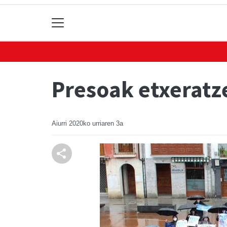
Presoak etxeratze
Aiurri
2020ko urriaren 3a