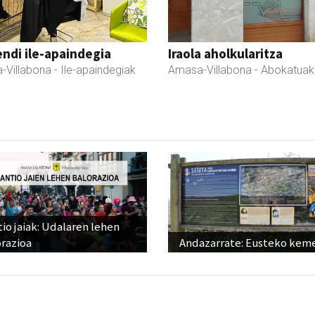
ndi ile-apaindegia
Iraola aholkularitza
-Villabona
- Ile-apaindegiak
Amasa-Villabona
- Abokatuak
io jaiak: Udalaren lehen
razioa
Andazarrate: Eusteko kem