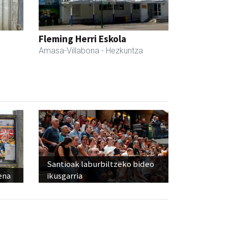
Fleming Herri Eskola
Amasa-Villabona
- Hezkuntza
Santioak laburbiltzeko bideo
ena
ikusgarria