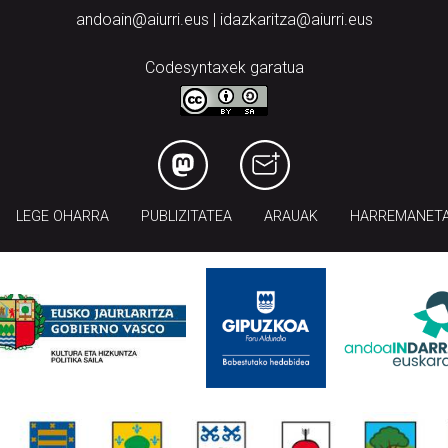
andoain@aiurri.eus | idazkaritza@aiurri.eus
Codesyntaxek garatua
LEGE OHARRA
PUBLIZITATEA
ARAUAK
HARREMANET