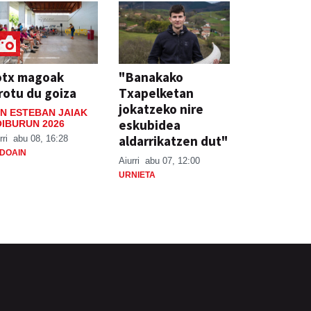
otx magoak
"Banakako
rotu du goiza
Txapelketan
jokatzeko nire
N ESTEBAN JAIAK
eskubidea
IBURUN 2026
aldarrikatzen dut"
rri
abu 08, 16:28
DOAIN
Aiurri
abu 07, 12:00
URNIETA