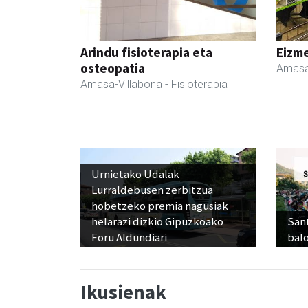
Arindu fisioterapia eta
Eizme
osteopatia
Amasa
Amasa-Villabona
- Fisioterapia
Urnietako Udalak
Lurraldebusen zerbitzua
hobetzeko premia nagusiak
helarazi dizkio Gipuzkoako
Sant
Foru Aldundiari
balo
Ikusienak