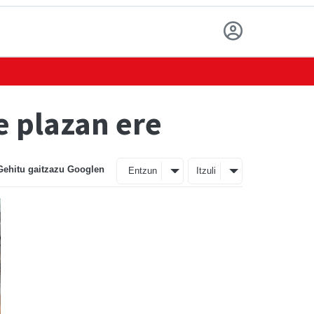
e plazan ere
Gehitu gaitzazu Googlen
Entzun
Itzuli