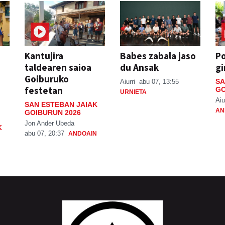
Kantujira
Babes zabala jaso
P
taldearen saioa
du Ansak
gi
Goiburuko
SA
Aiurri
abu 07, 13:55
festetan
GO
URNIETA
Aiu
SAN ESTEBAN JAIAK
AN
GOIBURUN 2026
Jon Ander Ubeda
K
abu 07, 20:37
ANDOAIN