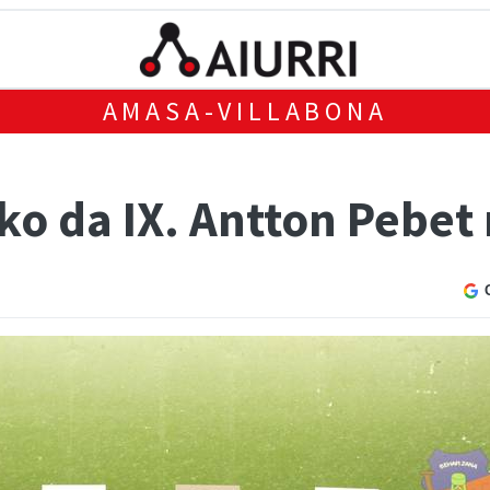
AMASA-VILLABONA
o da IX. Antton Pebet