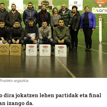
inaleko argazkia.
dira jokatzen lehen partidak eta final
n izango da.