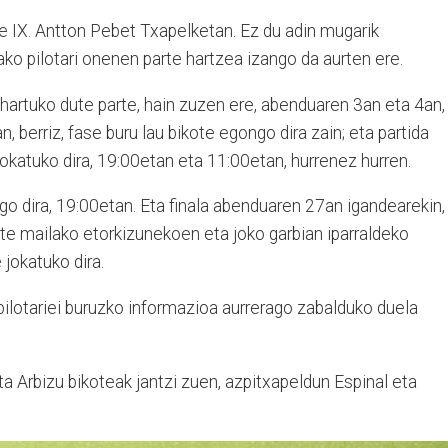
e IX. Antton Pebet Txapelketan. Ez du adin mugarik
ako pilotari onenen parte hartzea izango da aurten ere.
k hartuko dute parte, hain zuzen ere, abenduaren 3an eta 4an,
, berriz, fase buru lau bikote egongo dira zain; eta partida
okatuko dira, 19:00etan eta 11:00etan, hurrenez hurren.
o dira, 19:00etan. Eta finala abenduaren 27an igandearekin,
zte mailako etorkizunekoen eta joko garbian iparraldeko
 jokatuko dira.
ilotariei buruzko informazioa aurrerago zabalduko duela
a Arbizu bikoteak jantzi zuen, azpitxapeldun Espinal eta