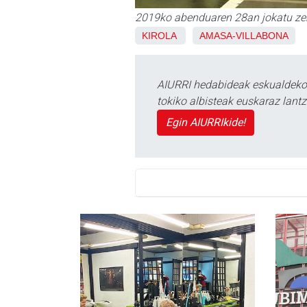
2019ko abenduaren 28an jokatu zen
KIROLA
AMASA-VILLABONA
AIURRI hedabideak eskualdeko n
tokiko albisteak euskaraz lan
Egin AIURRIkide!