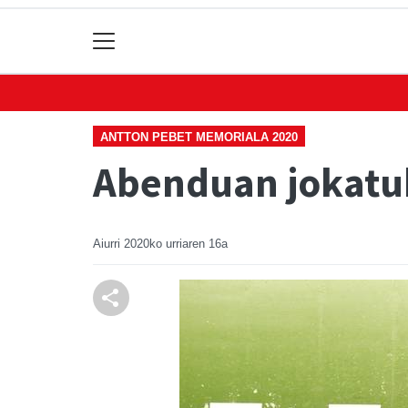
ANTTON PEBET MEMORIALA 2020
Abenduan jokatuk
Aiurri
2020ko urriaren 16a