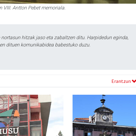
 VIII. Antton Pebet memoriala.
ortasun hitzak jaso eta zabaltzen ditu. Harpidedun eginda,
tzen dituen komunikabidea babestuko duzu.
Erantzun