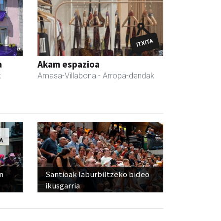
a
Akam espazioa
k
Amasa-Villabona
- Arropa-dendak
n
Santioak laburbiltzeko bideo
ikusgarria