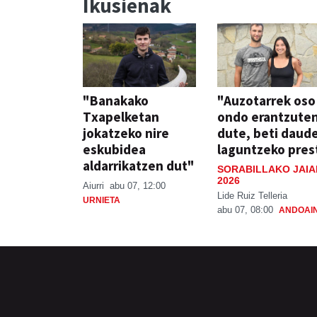
Ikusienak
"Banakako
"Auzotarrek oso
Txapelketan
ondo erantzute
jokatzeko nire
dute, beti daud
eskubidea
laguntzeko pres
aldarrikatzen dut"
SORABILLAKO JAIA
2026
Aiurri
abu 07, 12:00
Lide Ruiz Telleria
URNIETA
abu 07, 08:00
ANDOAI