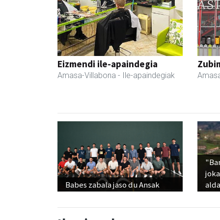
Eizmendi ile-apaindegia
Zubim
Amasa-Villabona
- Ile-apaindegiak
Amasa
"Ba
jok
Babes zabala jaso du Ansak
alda