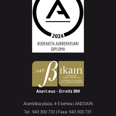
Aiurri.eus - Erroitz BM
Arantzibia plaza, 4-5 behea | ANDOAIN
Tel.: 943 300 732 | Faxa: 943 300 731