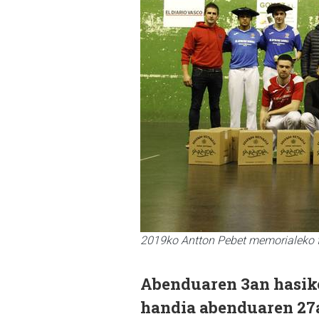
2019ko Antton Pebet memorialeko f
Abenduaren 3an hasiko 
handia abenduaren 27a