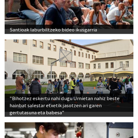
Santioak laburbiltzeko bideo ikusgarria
"Bihotzez eskertu nahi dugu Urnietan nahiz beste
hainbat salestar etxetik jasotzen ari garen
gertutasuna eta babesa"