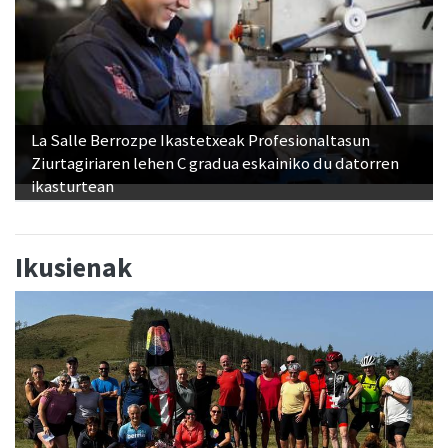
La Salle Berrozpe Ikastetxeak Profesionaltasun
Ziurtagiriaren lehen C gradua eskainiko du datorren
ikasturtean
Ikusienak