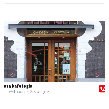
Previous
Next
Amasa-Villabonako Udala
Amasa-Villabona
- Udaletxeak