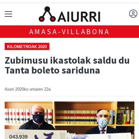
AMASA-VILLABONA
KILOMETROAK 2020
Zubimusu ikastolak saldu du
Tanta boleto sariduna
Aiurri
2020ko urriaren 22a