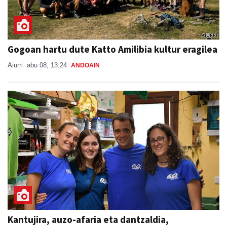
Gogoan hartu dute Katto Amilibia kultur eragilea
Aiurri
abu 08, 13:24
ANDOAIN
Kantujira, auzo-afaria eta dantzaldia,