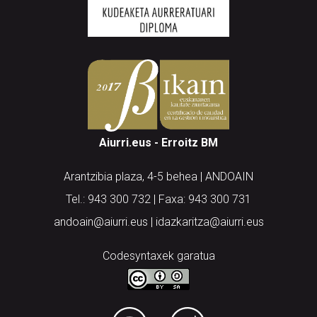
Aiurri.eus - Erroitz BM
Arantzibia plaza, 4-5 behea | ANDOAIN
Tel.: 943 300 732 | Faxa: 943 300 731
andoain@aiurri.eus | idazkaritza@aiurri.eus
Codesyntaxek garatua