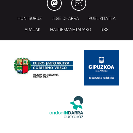
HONI BURUZ
LEGE OHARRA
PUBLIZITATEA
ARAUAK
HARREMANETARAKO
RSS