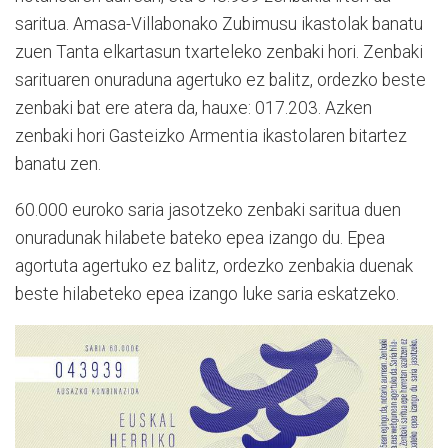
saritua. Amasa-Villabonako Zubimusu ikastolak banatu
zuen Tanta elkartasun txarteleko zenbaki hori. Zenbaki
sarituaren onuraduna agertuko ez balitz, ordezko beste
zenbaki bat ere atera da, hauxe: 017.203. Azken
zenbaki hori Gasteizko Armentia ikastolaren bitartez
banatu zen.
60.000 euroko saria jasotzeko zenbaki saritua duen
onuradunak hilabete bateko epea izango du. Epea
agortuta agertuko ez balitz, ordezko zenbakia duenak
beste hilabeteko epea izango luke saria eskatzeko.