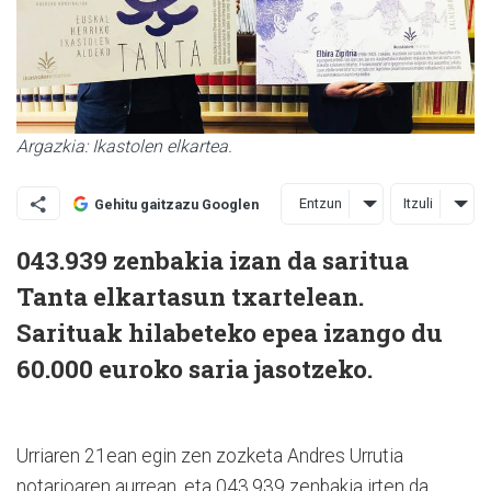
Argazkia: Ikastolen elkartea.
Entzun
Itzuli
Gehitu gaitzazu Googlen
043.939 zenbakia izan da saritua
Tanta elkartasun txartelean.
Sarituak hilabeteko epea izango du
60.000 euroko saria jasotzeko.
Urriaren 21ean egin zen zozketa
Andres Urrutia
notarioaren aurrean, eta 043.939 zenbakia irten da