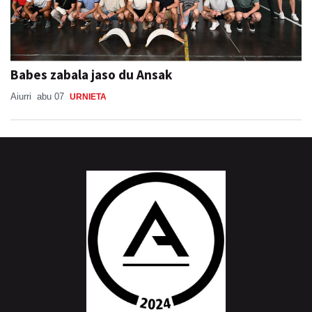
Babes zabala jaso du Ansak
Aiurri
abu 07
URNIETA