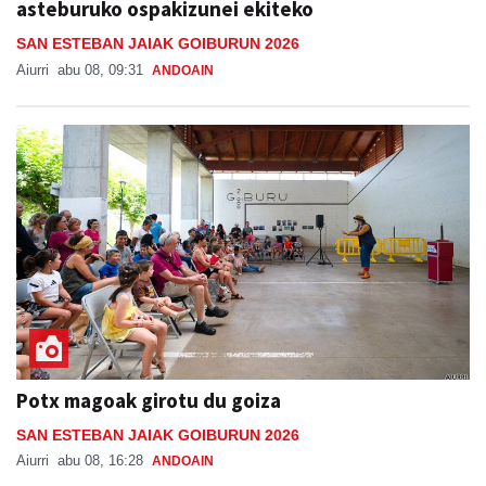
asteburuko ospakizunei ekiteko
SAN ESTEBAN JAIAK GOIBURUN 2026
Aiurri
abu 08, 09:31
ANDOAIN
Potx magoak girotu du goiza
SAN ESTEBAN JAIAK GOIBURUN 2026
Aiurri
abu 08, 16:28
ANDOAIN