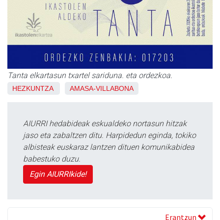
Tanta elkartasun txartel sariduna. eta ordezkoa.
HEZKUNTZA
AMASA-VILLABONA
AIURRI hedabideak eskualdeko nortasun hitzak
jaso eta zabaltzen ditu. Harpidedun eginda, tokiko
albisteak euskaraz lantzen dituen komunikabidea
babestuko duzu.
Egin AIURRIkide!
Erantzun