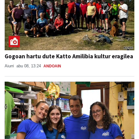
Gogoan hartu dute Katto Amilibia kultur eragilea
Aiurri
abu 08, 13:24
ANDOAIN