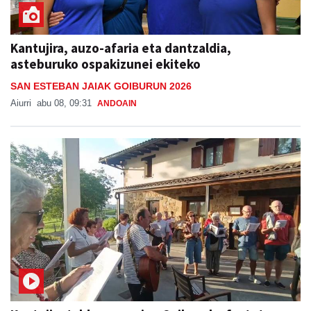
Kantujira, auzo-afaria eta dantzaldia,
asteburuko ospakizunei ekiteko
SAN ESTEBAN JAIAK GOIBURUN 2026
Aiurri
abu 08, 09:31
ANDOAIN