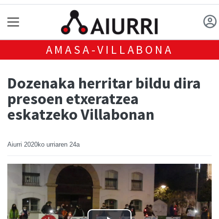
AMASA-VILLABONA
Dozenaka herritar bildu dira
presoen etxeratzea
eskatzeko Villabonan
Aiurri
2020ko urriaren 24a