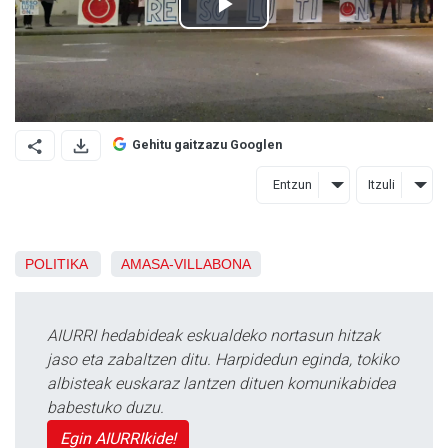
Gehitu gaitzazu Googlen
Entzun
Itzuli
POLITIKA
AMASA-VILLABONA
AIURRI hedabideak eskualdeko nortasun hitzak
jaso eta zabaltzen ditu. Harpidedun eginda, tokiko
albisteak euskaraz lantzen dituen komunikabidea
babestuko duzu.
Egin AIURRIkide!