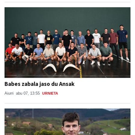
Babes zabala jaso du Ansak
Aiurri
abu 07, 13:55
URNIETA