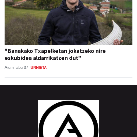
"Banakako Txapelketan jokatzeko nire
eskubidea aldarrikatzen dut"
Aiurri
abu 07
URNIETA