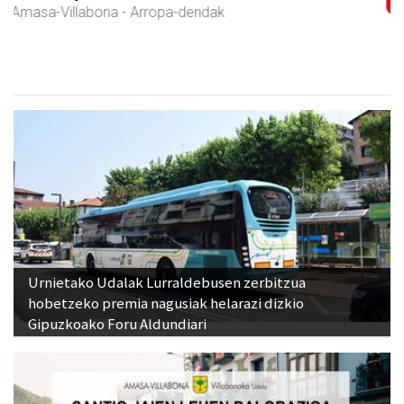
Amasa-Villabona
- Hezkuntza
Urnietako Udalak Lurraldebusen zerbitzua
hobetzeko premia nagusiak helarazi dizkio
Gipuzkoako Foru Aldundiari