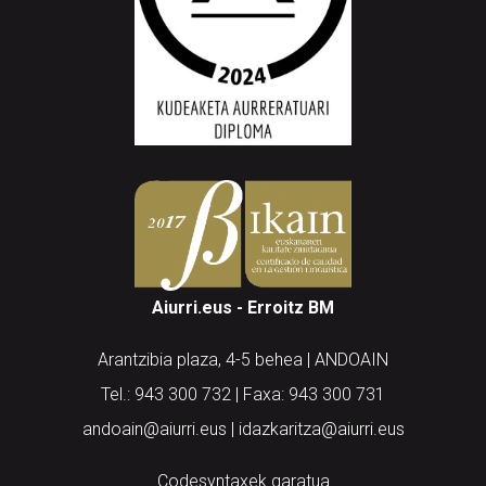
Aiurri.eus - Erroitz BM
Arantzibia plaza, 4-5 behea | ANDOAIN
Tel.: 943 300 732 | Faxa: 943 300 731
andoain@aiurri.eus | idazkaritza@aiurri.eus
Codesyntaxek garatua