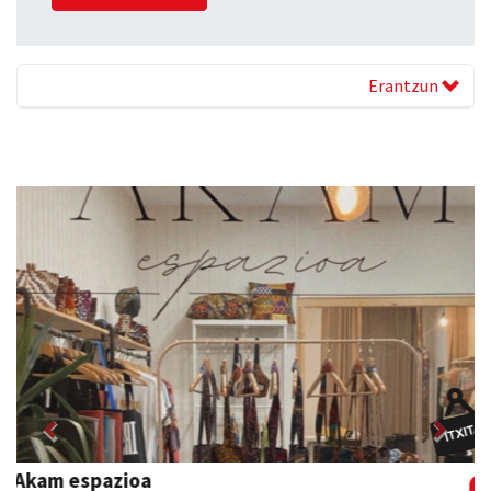
Erantzun
Previous
Next
Fleming Herri Eskola