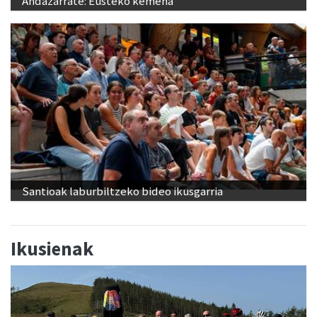
Andazarrate: Eusteko kemena
Santioak laburbiltzeko bideo ikusgarria
Ikusienak