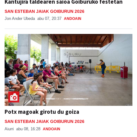
Kantujira taldearen saioa Goiburuko festetan
SAN ESTEBAN JAIAK GOIBURUN 2026
Jon Ander Ubeda
abu 07, 20:37
ANDOAIN
Potx magoak girotu du goiza
SAN ESTEBAN JAIAK GOIBURUN 2026
Aiurri
abu 08, 16:28
ANDOAIN