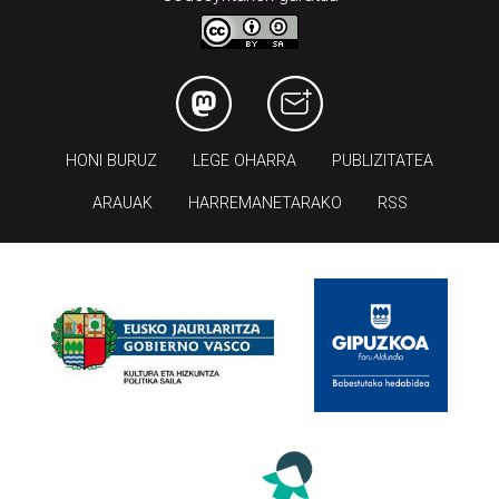
HONI BURUZ
LEGE OHARRA
PUBLIZITATEA
ARAUAK
HARREMANETARAKO
RSS