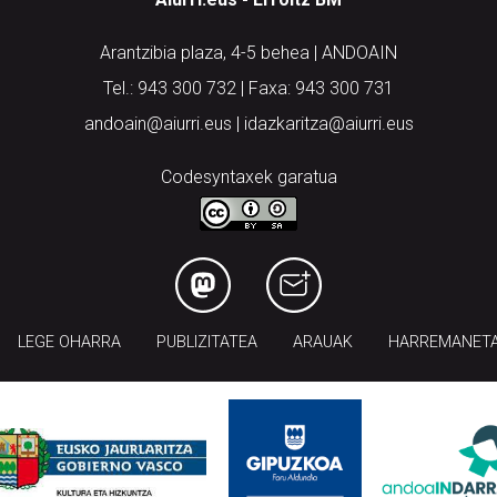
Arantzibia plaza, 4-5 behea | ANDOAIN
Tel.: 943 300 732 | Faxa: 943 300 731
andoain@aiurri.eus | idazkaritza@aiurri.eus
Codesyntaxek garatua
LEGE OHARRA
PUBLIZITATEA
ARAUAK
HARREMANET