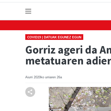
COVID19 | DATUAK EGUNEZ EGUN
Gorriz ageri da A
metatuaren adier
Aiurri
2020ko urriaren 26a