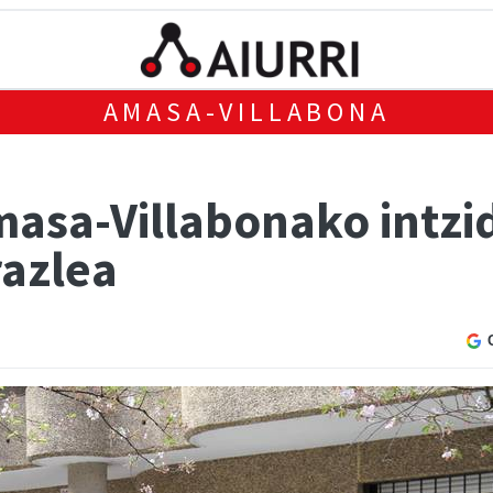
AMASA-VILLABONA
masa-Villabonako intzi
azlea