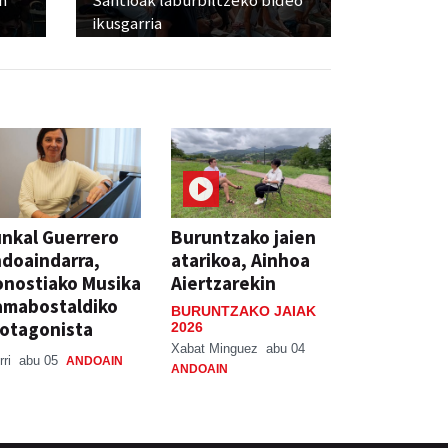
ikusgarria
nkal Guerrero
Buruntzako jaien
doaindarra,
atarikoa, Ainhoa
nostiako Musika
Aiertzarekin
amabostaldiko
BURUNTZAKO JAIAK
otagonista
2026
Xabat Minguez
abu 04
rri
abu 05
ANDOAIN
ANDOAIN