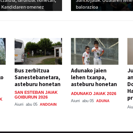
 Kandidaren omenez
balorazioa
Bus zerbitzua
Adunako jaien
Ju
ko
Sanestebanetara,
lehen txanpa,
an
asteburu honetan
asteburu honetan
Do
H
SAN ESTEBAN JAIAK
ADUNAKO JAIAK 2026
pr
GOIBURUN 2026
K
Aiurri
abu 05
ADUNA
Aiurri
abu 05
ANDOAIN
Aiu