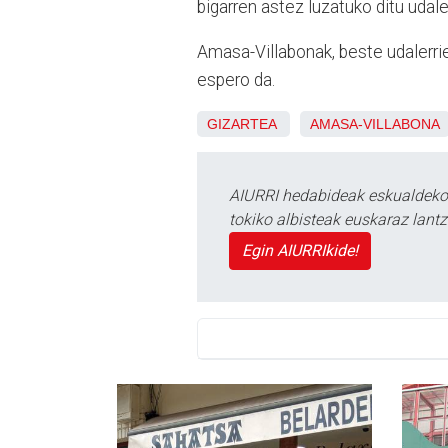
bigarren astez luzatuko ditu udaler
Amasa-Villabonak, beste udalerriek
espero da.
GIZARTEA
AMASA-VILLABONA
AIURRI hedabideak eskualdeko n
tokiko albisteak euskaraz lan
Egin AIURRIkide!