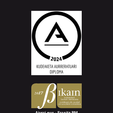
Aiurri.eus - Erroitz BM