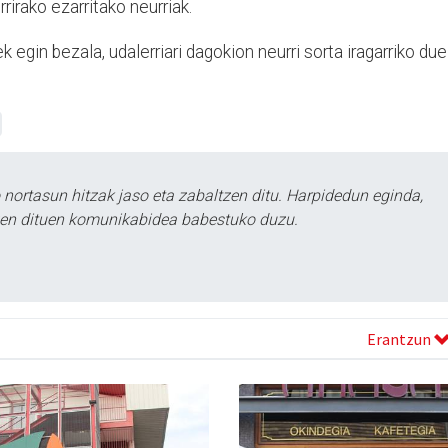
rirako ezarritako neurriak.
 egin bezala, udalerriari dagokion neurri sorta iragarriko due
ortasun hitzak jaso eta zabaltzen ditu. Harpidedun eginda,
tzen dituen komunikabidea babestuko duzu.
Erantzun