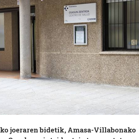
iko joeraren bidetik, Amasa-Villabonako