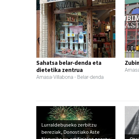
Sahatsa belar-denda eta
Zubim
dietetika zentrua
Amasa
Amasa-Villabona
- Belar-denda
Lurraldebuseko zerbitzu
bereziak, Donostiako Aste
Nagusiko su-artifizialez gozatu
Otoi