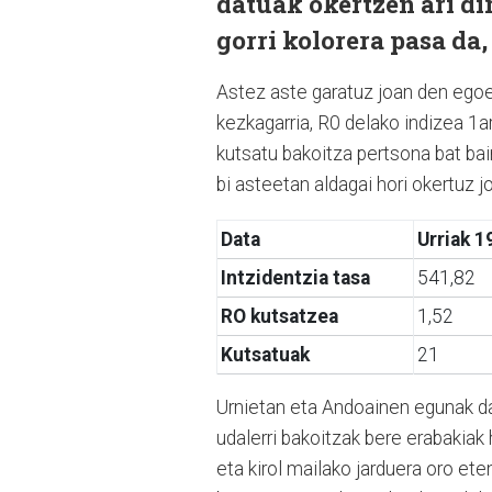
datuak okertzen ari di
gorri kolorera pasa da
Astez aste garatuz joan den egoer
kezkagarria, R0 delako indizea 1
kutsatu bakoitza pertsona bat bai
bi asteetan aldagai hori okertuz j
Data
Urriak 1
Intzidentzia tasa
541,82
RO kutsatzea
1,52
Kutsatuak
21
Urnietan eta Andoainen egunak da
udalerri bakoitzak bere erabakiak 
eta kirol mailako jarduera oro ete