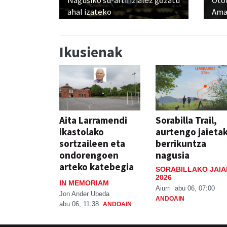
ahal izateko
Ama
Ikusienak
Aita Larramendi
Sorabilla Trail,
ikastolako
aurtengo jaieta
sortzaileen eta
berrikuntza
ondorengoen
nagusia
arteko katebegia
SORABILLAKO JAIA
2026
IN MEMORIAM
Aiurri
abu 06, 07:00
Jon Ander Ubeda
ANDOAIN
abu 06, 11:38
ANDOAIN