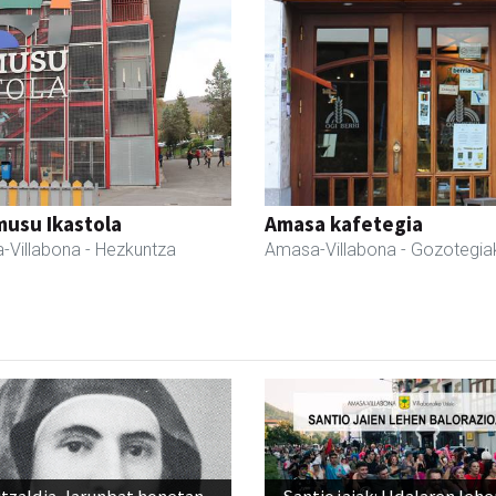
usu Ikastola
Amasa kafetegia
-Villabona
- Hezkuntza
Amasa-Villabona
- Gozotegia
tzaldia, larunbat honetan,
Santio jaiak: Udalaren lehe