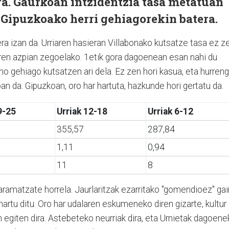
ra. Gaurkoan intzidentzia tasa metatuan
, Gipuzkoako herri gehiagorekin batera.
a izan da. Urriaren hasieran Villabonako kutsatze tasa ez z
aren azpian zegoelako. 1etik gora dagoenean esan nahi du
no gehiago kutsatzen ari dela. Ez zen hori kasua, eta hurren
oan da. Gipuzkoan, oro har hartuta, hazkunde hori gertatu da.
9-25
Urriak 12-18
Urriak 6-12
355,57
287,84
1,11
0,94
11
8
ramatzate horrela. Jaurlaritzak ezarritako "gomendioez" gai
hartu ditu. Oro har udalaren eskumeneko diren gizarte, kultur
n egiten dira. Astebeteko neurriak dira, eta Urnietak dagoen