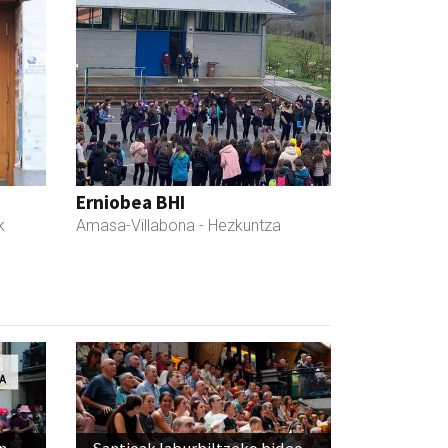
Erniobea BHI
k
Amasa-Villabona
- Hezkuntza
n
Santioak laburbiltzeko bideo