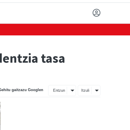
dentzia tasa
Gehitu gaitzazu Googlen
Entzun
Itzuli