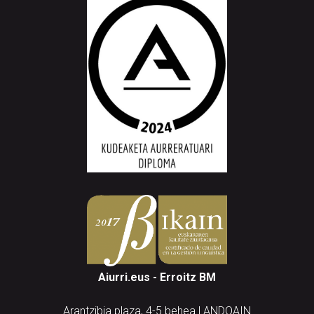
Aiurri.eus - Erroitz BM
Arantzibia plaza, 4-5 behea | ANDOAIN