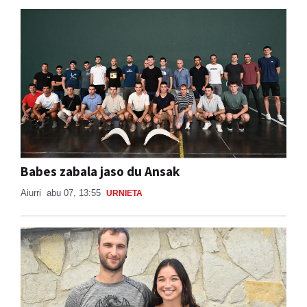
Babes zabala jaso du Ansak
Aiurri
abu 07, 13:55
URNIETA