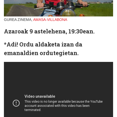
GUREA ZINEMA,
AMASA-VILLABONA
Azaroak 9 astelehena, 19:30ean.
*Adi! Ordu aldaketa izan da
emanaldien ordutegietan.