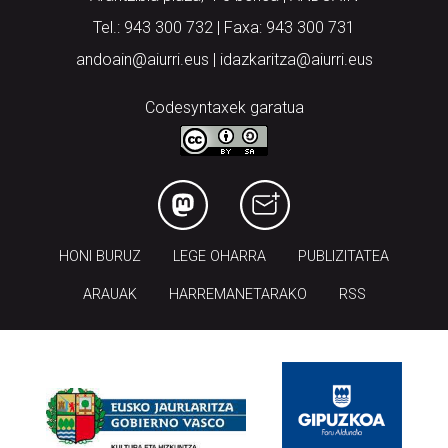
Tel.: 943 300 732 | Faxa: 943 300 731
andoain@aiurri.eus | idazkaritza@aiurri.eus
Codesyntaxek garatua
HONI BURUZ
LEGE OHARRA
PUBLIZITATEA
ARAUAK
HARREMANETARAKO
RSS