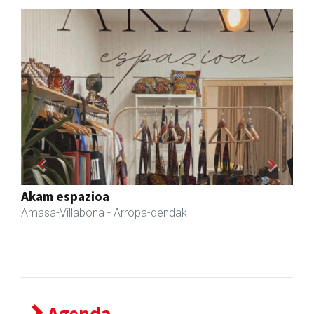
Previous
Next
Zubimusu Ikastola
Amasa-Villabona
- Hezkuntza
Agenda