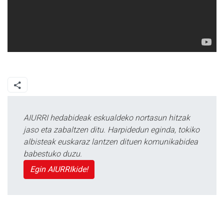
AIURRI hedabideak eskualdeko nortasun hitzak
jaso eta zabaltzen ditu. Harpidedun eginda, tokiko
albisteak euskaraz lantzen dituen komunikabidea
babestuko duzu.
Egin AIURRIkide!