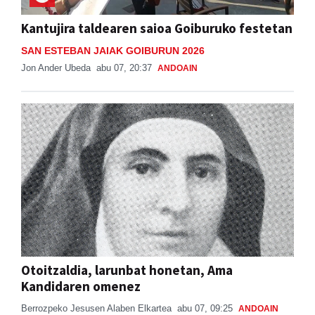
Kantujira taldearen saioa Goiburuko festetan
SAN ESTEBAN JAIAK GOIBURUN 2026
Jon Ander Ubeda
abu 07, 20:37
ANDOAIN
Otoitzaldia, larunbat honetan, Ama
Kandidaren omenez
Berrozpeko Jesusen Alaben Elkartea
abu 07, 09:25
ANDOAIN