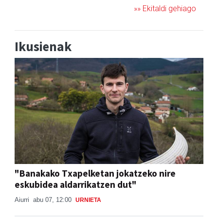
»» Ekitaldi gehiago
Ikusienak
"Banakako Txapelketan jokatzeko nire
eskubidea aldarrikatzen dut"
Aiurri
abu 07, 12:00
URNIETA