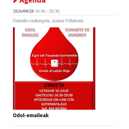
2026/08/28
16:30 - 20:30
Gureako erakusgela, Amasa-Villabona
Odol-emaileak