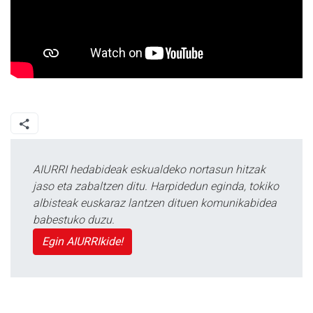
AIURRI hedabideak eskualdeko nortasun hitzak
jaso eta zabaltzen ditu. Harpidedun eginda, tokiko
albisteak euskaraz lantzen dituen komunikabidea
babestuko duzu.
Egin AIURRIkide!