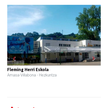
Previous
Next
Zubimusu Ikastola
Amasa-Villabona
- Hezkuntza