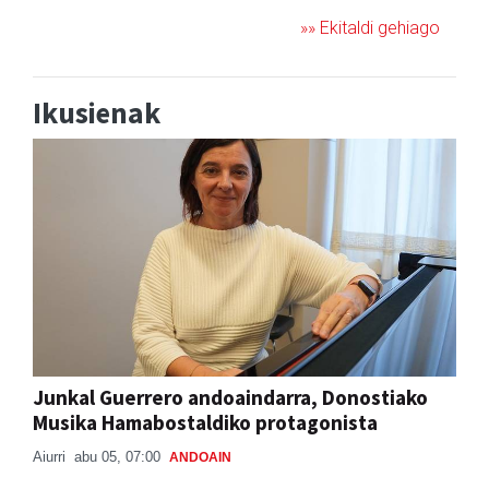
»» Ekitaldi gehiago
Ikusienak
Junkal Guerrero andoaindarra, Donostiako
Musika Hamabostaldiko protagonista
Aiurri
abu 05, 07:00
ANDOAIN