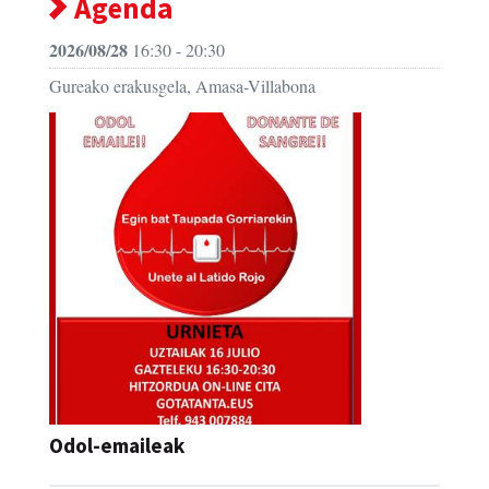
Agenda
2026/08/28
16:30 - 20:30
Gureako erakusgela, Amasa-Villabona
Odol-emaileak