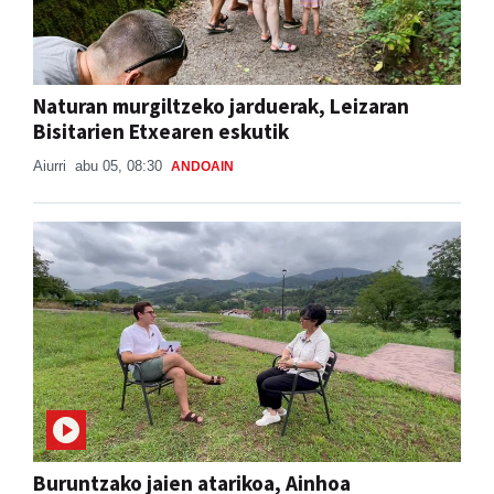
Naturan murgiltzeko jarduerak, Leizaran
Bisitarien Etxearen eskutik
Aiurri
abu 05, 08:30
ANDOAIN
Buruntzako jaien atarikoa, Ainhoa