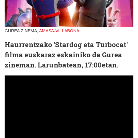
GUREA ZINEMA,
AMASA-VILLABONA
Haurrentzako 'Stardog eta Turbocat'
filma euskaraz eskainiko da Gurea
zineman. Larunbatean, 17:00etan.