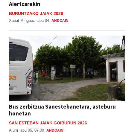
Aiertzarekin
BURUNTZAKO JAIAK 2026
Xabat Minguez
abu 04
ANDOAIN
Bus zerbitzua Sanestebanetara, asteburu
honetan
SAN ESTEBAN JAIAK GOIBURUN 2026
Aiurri
abu 05, 07:00
ANDOAIN