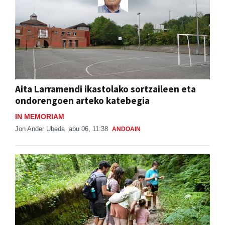
Aita Larramendi ikastolako sortzaileen eta
ondorengoen arteko katebegia
IN MEMORIAM
Jon Ander Ubeda
abu 06, 11:38
ANDOAIN