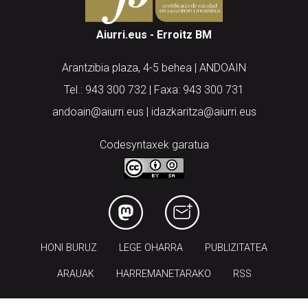
Aiurri.eus - Erroitz BM
Arantzibia plaza, 4-5 behea | ANDOAIN
Tel.: 943 300 732 | Faxa: 943 300 731
andoain@aiurri.eus | idazkaritza@aiurri.eus
Codesyntaxek garatua
HONI BURUZ
LEGE OHARRA
PUBLIZITATEA
ARAUAK
HARREMANETARAKO
RSS