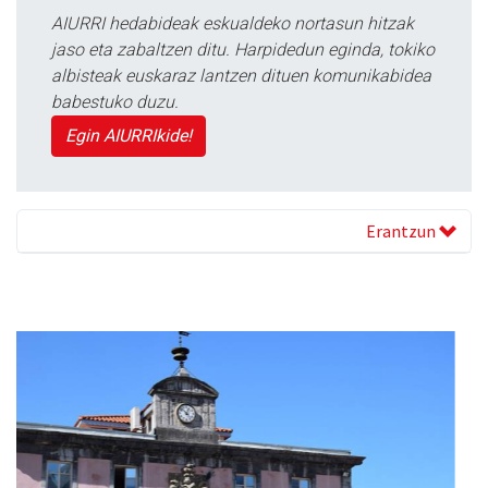
AIURRI hedabideak eskualdeko nortasun hitzak
jaso eta zabaltzen ditu. Harpidedun eginda, tokiko
albisteak euskaraz lantzen dituen komunikabidea
babestuko duzu.
Egin AIURRIkide!
Erantzun