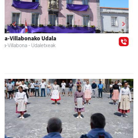
Previous
Next
Fleming Herri Eskola
Amasa-Villabona
- Hezkuntza