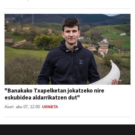
"Banakako Txapelketan jokatzeko nire
eskubidea aldarrikatzen dut"
Aiurri
abu 07, 12:00
URNIETA