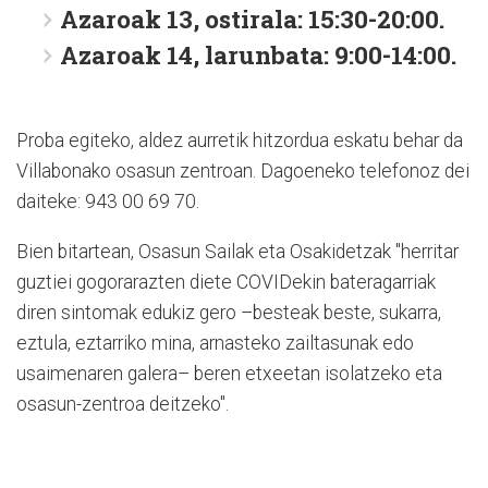
Azaroak 13, ostirala: 15:30-20:00.
Azaroak 14, larunbata: 9:00-14:00.
Proba egiteko, aldez aurretik hitzordua eskatu behar da
Villabonako osasun zentroan. Dagoeneko telefonoz dei
daiteke: 943 00 69 70.
Bien bitartean, Osasun Sailak eta Osakidetzak "herritar
guztiei gogorarazten diete COVIDekin bateragarriak
diren sintomak edukiz gero –besteak beste, sukarra,
eztula, eztarriko mina, arnasteko zailtasunak edo
usaimenaren galera– beren etxeetan isolatzeko eta
osasun-zentroa deitzeko".