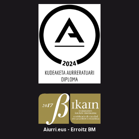
Aiurri.eus - Erroitz BM