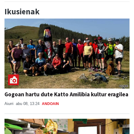
Ikusienak
Gogoan hartu dute Katto Amilibia kultur eragilea
Aiurri
abu 08, 13:24
ANDOAIN