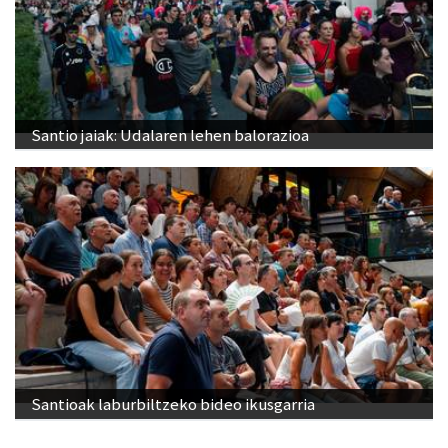
Santio jaiak: Udalaren lehen balorazioa
Santioak laburbiltzeko bideo ikusgarria