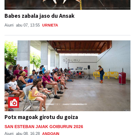
Babes zabala jaso du Ansak
Aiurri
abu 07, 13:55
URNIETA
Potx magoak girotu du goiza
SAN ESTEBAN JAIAK GOIBURUN 2026
Aiurri
abu 08, 16:28
ANDOAIN