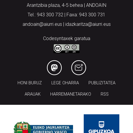
Arantzibia plaza, 4-5 behea | ANDOAIN
Tel.: 943 300 732 | Faxa: 943 300 731
andoain@aiurri.eus | idazkaritza@aiurri.eus
Codesyntaxek garatua
HONI BURUZ
LEGE OHARRA
PUBLIZITATEA
ARAUAK
HARREMANETARAKO
RSS