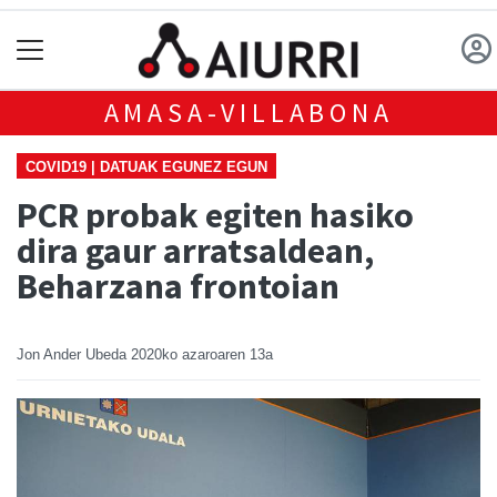
AMASA-VILLABONA
COVID19 | DATUAK EGUNEZ EGUN
PCR probak egiten hasiko
dira gaur arratsaldean,
Beharzana frontoian
Jon Ander Ubeda
2020ko azaroaren 13a