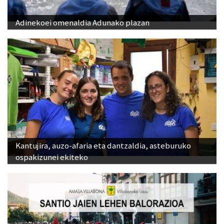
Adinekoei omenaldia Adunako plazan
Kantujira, auzo-afaria eta dantzaldia, asteburuko
ospakizunei ekiteko