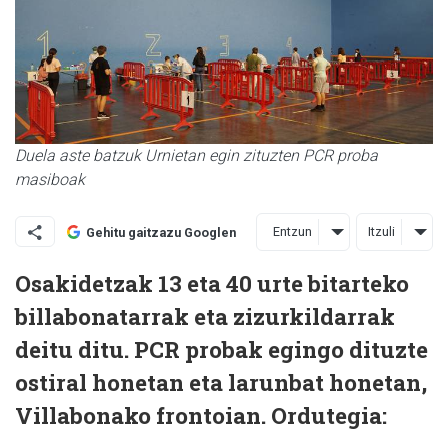
Duela aste batzuk Urnietan egin zituzten PCR proba
masiboak
Entzun
Itzuli
Gehitu gaitzazu Googlen
Osakidetzak 13 eta 40 urte bitarteko
billabonatarrak eta zizurkildarrak
deitu ditu. PCR probak egingo dituzte
ostiral honetan eta larunbat honetan,
Villabonako frontoian. Ordutegia: