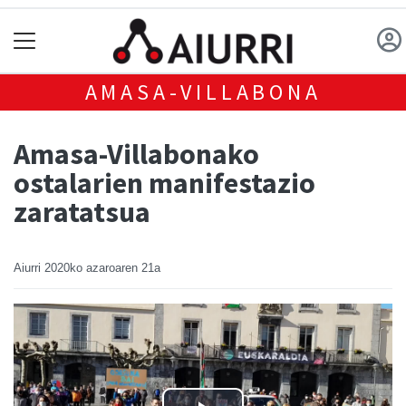
AMASA-VILLABONA
Amasa-Villabonako
ostalarien manifestazio
zaratatsua
Aiurri
2020ko azaroaren 21a