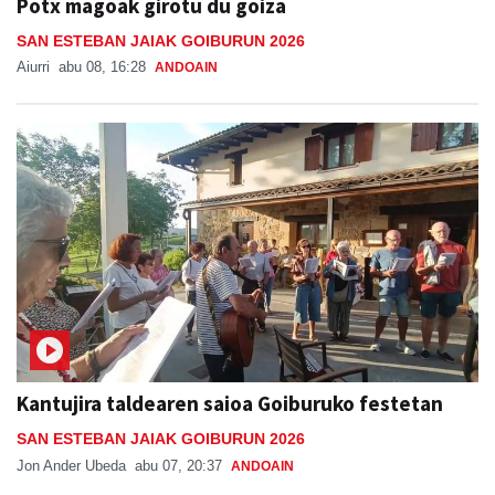
Potx magoak girotu du goiza
SAN ESTEBAN JAIAK GOIBURUN 2026
Aiurri
abu 08, 16:28
ANDOAIN
Kantujira taldearen saioa Goiburuko festetan
SAN ESTEBAN JAIAK GOIBURUN 2026
Jon Ander Ubeda
abu 07, 20:37
ANDOAIN