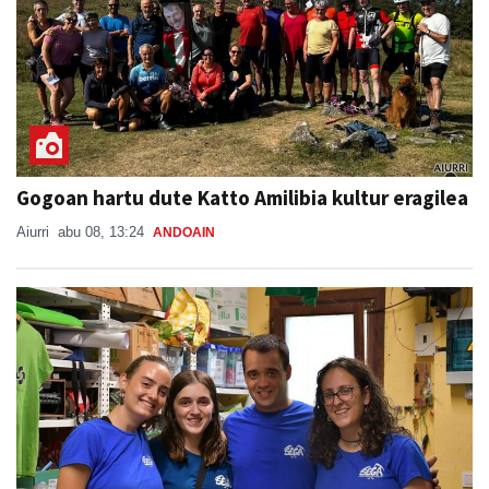
Gogoan hartu dute Katto Amilibia kultur eragilea
Aiurri
abu 08, 13:24
ANDOAIN