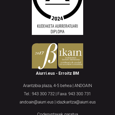
Aiurri.eus - Erroitz BM
Arantzibia plaza, 4-5 behea | ANDOAIN
Tel.: 943 300 732 | Faxa: 943 300 731
andoain@aiurri.eus | idazkaritza@aiurri.eus
Codesyntaxek garatua