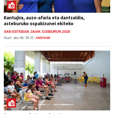
Kantujira, auzo-afaria eta dantzaldia,
asteburuko ospakizunei ekiteko
SAN ESTEBAN JAIAK GOIBURUN 2026
Aiurri
abu 08, 09:31
ANDOAIN