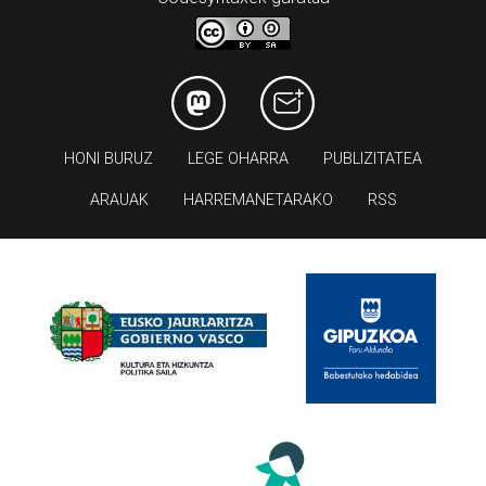
HONI BURUZ
LEGE OHARRA
PUBLIZITATEA
ARAUAK
HARREMANETARAKO
RSS