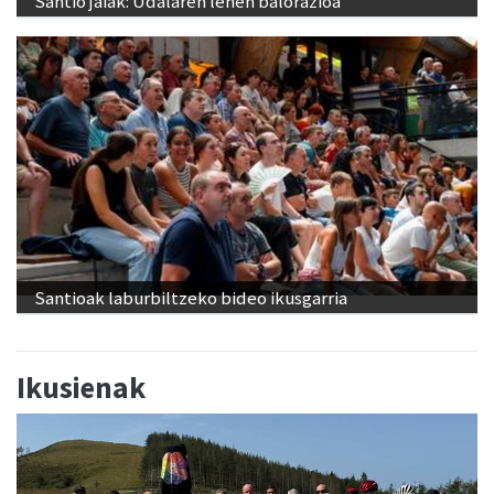
Santio jaiak: Udalaren lehen balorazioa
Santioak laburbiltzeko bideo ikusgarria
Ikusienak