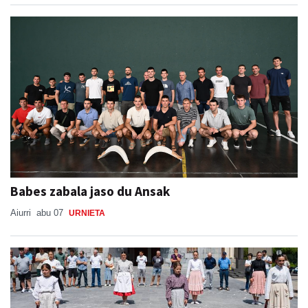
Babes zabala jaso du Ansak
Aiurri
abu 07
URNIETA