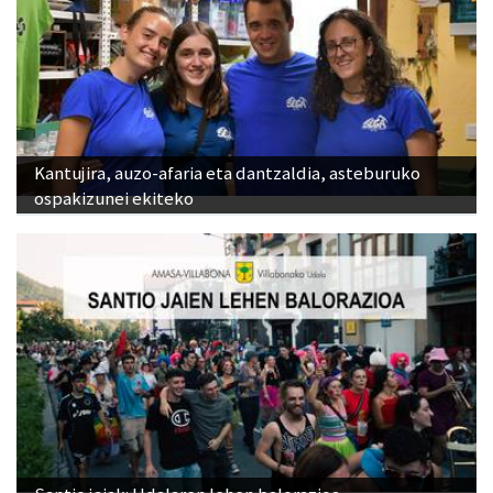
Kantujira, auzo-afaria eta dantzaldia, asteburuko
ospakizunei ekiteko