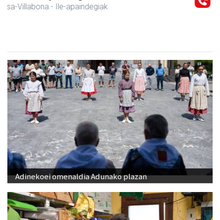
Amasa-Villabona
- Hezkuntza
Adinekoei omenaldia Adunako plazan