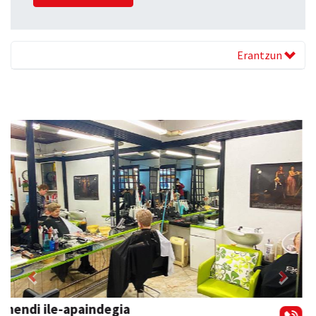
Erantzun
Previous
Next
Zubimusu Ikastola