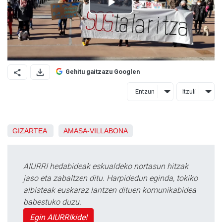
Gehitu gaitzazu Googlen
Entzun
Itzuli
GIZARTEA
AMASA-VILLABONA
AIURRI hedabideak eskualdeko nortasun hitzak
jaso eta zabaltzen ditu. Harpidedun eginda, tokiko
albisteak euskaraz lantzen dituen komunikabidea
babestuko duzu.
Egin AIURRIkide!