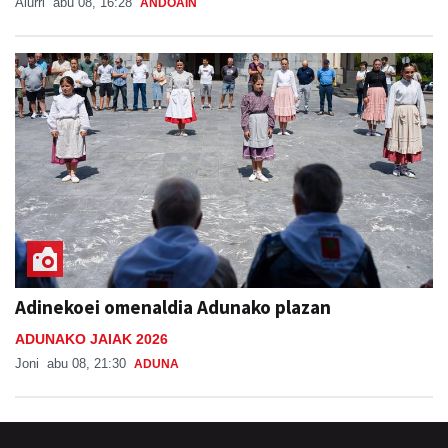
Aiurri
abu 08, 16:28
ANDOAIN
Adinekoei omenaldia Adunako plazan
ADUNAKO JAIAK 2026
Joni
abu 08, 21:30
ADUNA