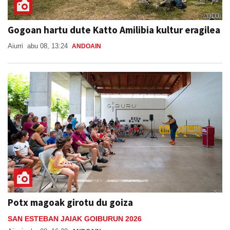
Gogoan hartu dute Katto Amilibia kultur eragilea
Aiurri
abu 08, 13:24
ANDOAIN
Potx magoak girotu du goiza
SAN ESTEBAN JAIAK GOIBURUN 2026