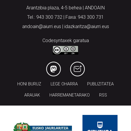
Arantzibia plaza, 4-5 behea | ANDOAIN
Tel.: 943 300 732 | Faxa: 943 300 731
andoain@aiurri.eus | idazkaritza@aiurri.eus
Codesyntaxek garatua
HONI BURUZ
LEGE OHARRA
PUBLIZITATEA
ARAUAK
HARREMANETARAKO
RSS