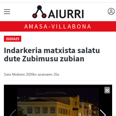
AMASA-VILLABONA
2020A25
Indarkeria matxista salatu
dute Zubimusu zubian
Sara Medrano
2020ko azaroaren 25a