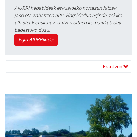
AIURRI hedabideak eskualdeko nortasun hitzak
jaso eta zabaltzen ditu. Harpidedun eginda, tokiko
albisteak euskaraz lantzen dituen komunikabidea
babestuko duzu.
Egin AIURRIkide!
Erantzun