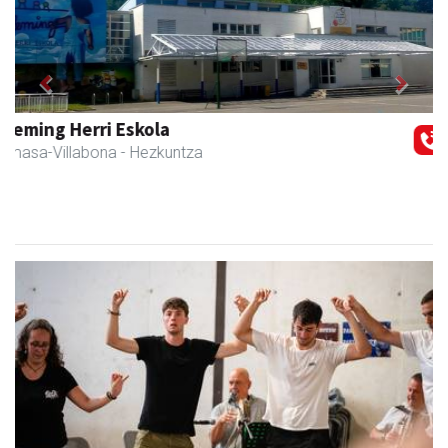
Previous
Next
Amasa kafetegia
Amasa-Villabona
- Gozotegiak