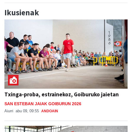
Ikusienak
Txinga-proba, estrainekoz, Goiburuko jaietan
SAN ESTEBAN JAIAK GOIBURUN 2026
Aiurri
abu 09, 09:55
ANDOAIN