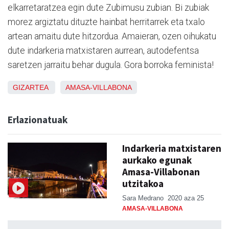
elkarretaratzea egin dute Zubimusu zubian. Bi zubiak
morez argiztatu dituzte hainbat herritarrek eta txalo
artean amaitu dute hitzordua. Amaieran, ozen oihukatu
dute indarkeria matxistaren aurrean, autodefentsa
saretzen jarraitu behar dugula. Gora borroka feminista!
GIZARTEA
AMASA-VILLABONA
Erlazionatuak
Indarkeria matxistaren
aurkako egunak
Amasa-Villabonan
utzitakoa
Sara Medrano
2020 aza 25
AMASA-VILLABONA