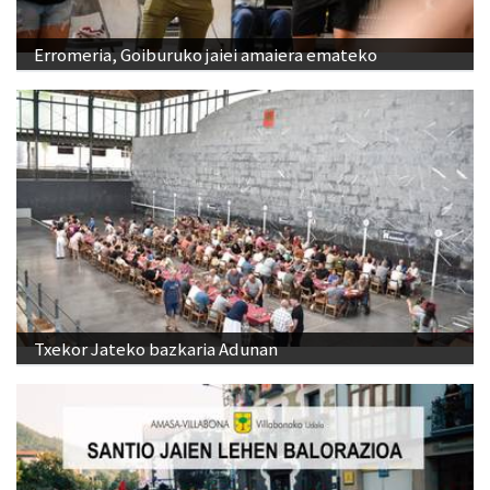
Erromeria, Goiburuko jaiei amaiera emateko
Txekor Jateko bazkaria Adunan