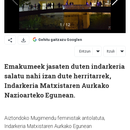
Gehitu gaitzazu Googlen
Entzun
Itzuli
Emakumeek jasaten duten indarkeria
salatu nahi izan dute herritarrek,
Indarkeria Matxistaren Aurkako
Nazioarteko Egunean.
Aiztondoko Mugimendu feministak antolatuta,
Indarkeria Matxistaren Aurkako Egunean