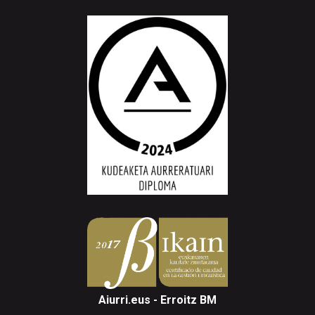
Aiurri.eus - Erroitz BM