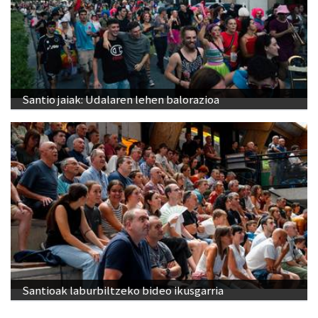
Santio jaiak: Udalaren lehen balorazioa
Santioak laburbiltzeko bideo ikusgarria