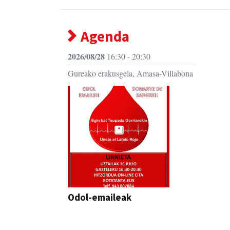
Agenda
2026/08/28
16:30 - 20:30
Gureako erakusgela, Amasa-Villabona
Odol-emaileak