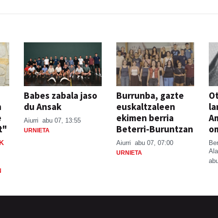
Babes zabala jaso
Burrunba, gazte
Ot
n
du Ansak
euskaltzaleen
la
e
ekimen berria
A
Aiurri
abu 07, 13:55
t"
Beterri-Buruntzan
o
URNIETA
K
Aiurri
abu 07, 07:00
Be
Ala
URNIETA
abu
N