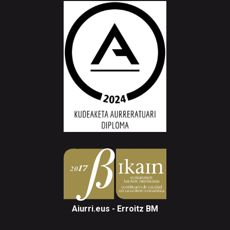
Aiurri.eus - Erroitz BM