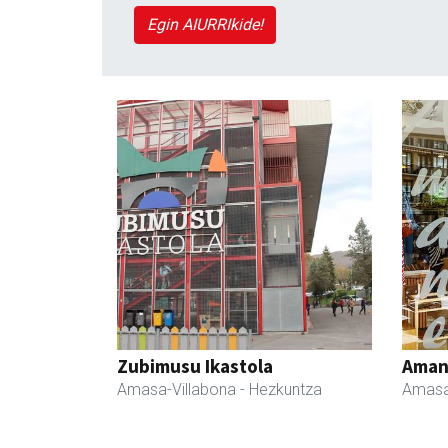
Egin AIURRIkide!
Zubimusu Ikastola
Ama
Amasa-Villabona
- Hezkuntza
Amasa