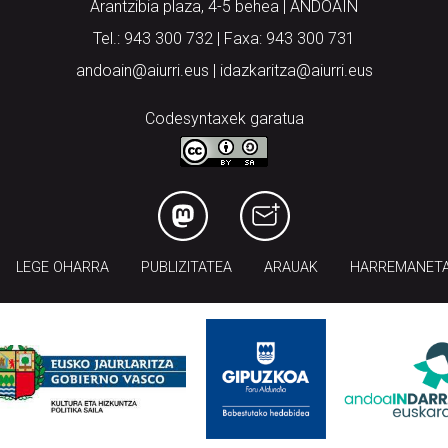
Arantzibia plaza, 4-5 behea | ANDOAIN
Tel.: 943 300 732 | Faxa: 943 300 731
andoain@aiurri.eus | idazkaritza@aiurri.eus
Codesyntaxek garatua
LEGE OHARRA
PUBLIZITATEA
ARAUAK
HARREMANET