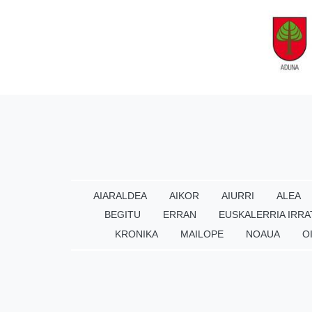
AIARALDEA
AIKOR
AIURRI
ALEA
BEGITU
ERRAN
EUSKALERRIA IRRA
KRONIKA
MAILOPE
NOAUA
O