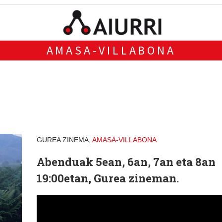
AMASA-VILLABONA
GUREA ZINEMA,
AMASA-VILLABONA
Abenduak 5ean, 6an, 7an eta 8an
19:00etan, Gurea zineman.