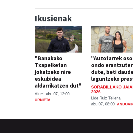
Ikusienak
"Banakako
"Auzotarrek oso
Txapelketan
ondo erantzute
jokatzeko nire
dute, beti daud
eskubidea
laguntzeko pres
aldarrikatzen dut"
SORABILLAKO JAIA
2026
Aiurri
abu 07, 12:00
Lide Ruiz Telleria
URNIETA
abu 07, 08:00
ANDOAI