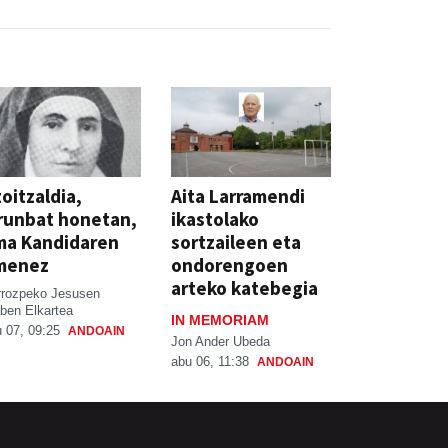
oitzaldia,
Aita Larramendi
runbat honetan,
ikastolako
ma Kandidaren
sortzaileen eta
menez
ondorengoen
arteko katebegia
rrozpeko Jesusen
ben Elkartea
IN MEMORIAM
 07, 09:25
ANDOAIN
Jon Ander Ubeda
abu 06, 11:38
ANDOAIN