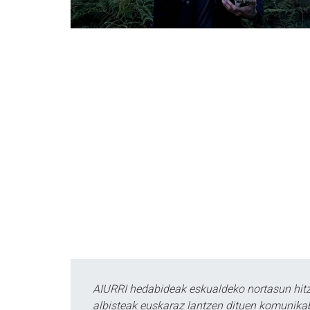
AIURRI hedabideak eskualdeko nortasun hitza
albisteak euskaraz lantzen dituen komunika