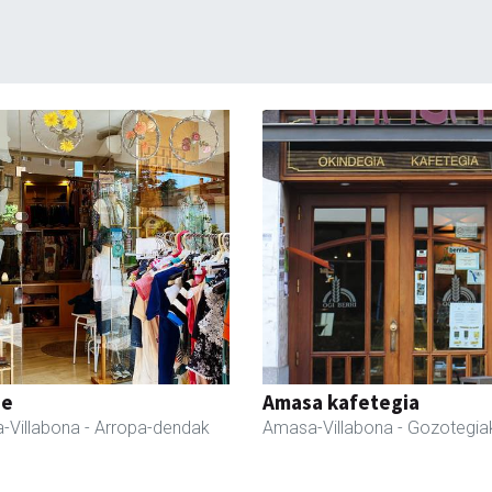
ne
Amasa kafetegia
-Villabona
- Arropa-dendak
Amasa-Villabona
- Gozotegia