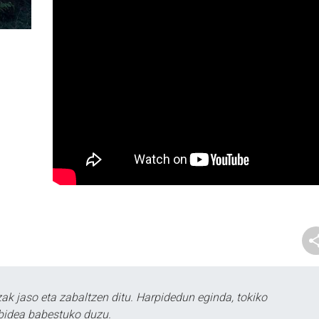
k jaso eta zabaltzen ditu. Harpidedun eginda, tokiko
bidea babestuko duzu.