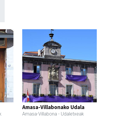
Amasa-Villabonako Udala
k
Amasa-Villabona
- Udaletxeak