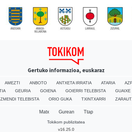
Gertuko informazioa, euskaraz
AMEZTI
ANBOTO
ANTXETA IRRATIA
ATARIA
AZP
TIA
GEURIA
GOIENA
GOIERRI TELEBISTA
GUAIXE
IZMENDI TELEBISTA
ORIO GUKA
TXINTXARRI
ZARAUT
Matx
Gurean
Ttap
Tokikom publizitatea
v16.25.0