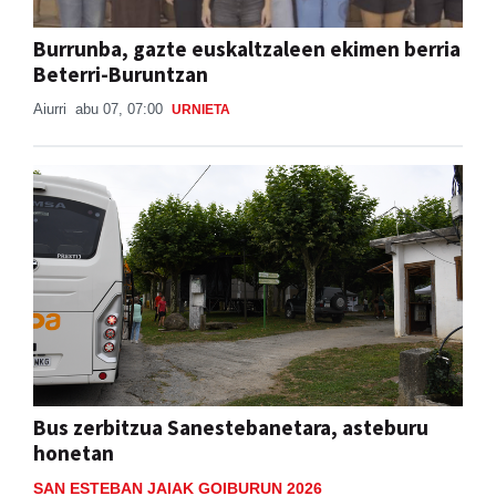
Burrunba, gazte euskaltzaleen ekimen berria
Beterri-Buruntzan
Aiurri
abu 07, 07:00
URNIETA
Bus zerbitzua Sanestebanetara, asteburu
honetan
SAN ESTEBAN JAIAK GOIBURUN 2026