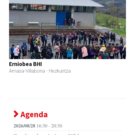
Previous
Next
Iraola aholkularitza
Amasa-Villabona
- Abokatuak
Agenda
2026/08/28
16:30 - 20:30