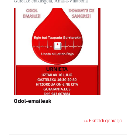
Gureako erakusgela, Amasa-Villabona
Odol-emaileak
»» Ekitaldi gehiago