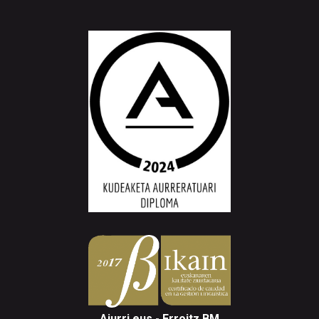
Aiurri.eus - Erroitz BM