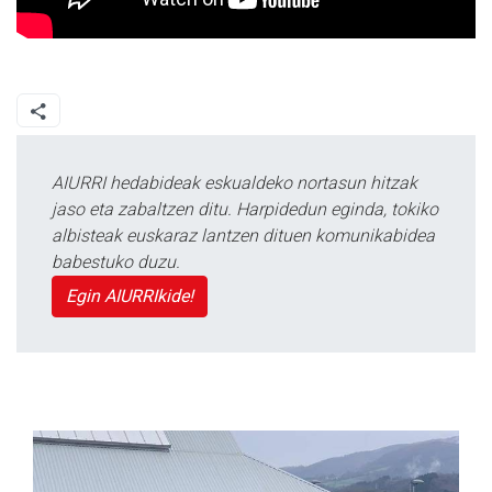
AIURRI hedabideak eskualdeko nortasun hitzak
jaso eta zabaltzen ditu. Harpidedun eginda, tokiko
albisteak euskaraz lantzen dituen komunikabidea
babestuko duzu.
Egin AIURRIkide!