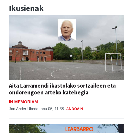
Ikusienak
Aita Larramendi ikastolako sortzaileen eta
ondorengoen arteko katebegia
IN MEMORIAM
Jon Ander Ubeda
abu 06, 11:38
ANDOAIN