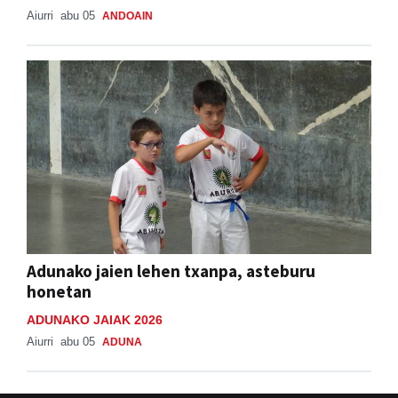
Aiurri
abu 05
ANDOAIN
Adunako jaien lehen txanpa, asteburu
honetan
ADUNAKO JAIAK 2026
Aiurri
abu 05
ADUNA