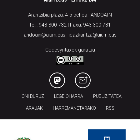
Arantzibia plaza, 4-5 behea | ANDOAIN
Tel.: 943 300 732 | Faxa: 943 300 731
andoain@aiurri.eus | idazkaritza@aiurri.eus
Codesyntaxek garatua
HONI BURUZ
LEGE OHARRA
PUBLIZITATEA
ARAUAK
HARREMANETARAKO
RSS